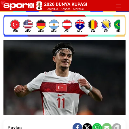
TÜR
ABD
ALM
ARG
AUT
AVU
BEL
BIH
BRE
Paylaş: