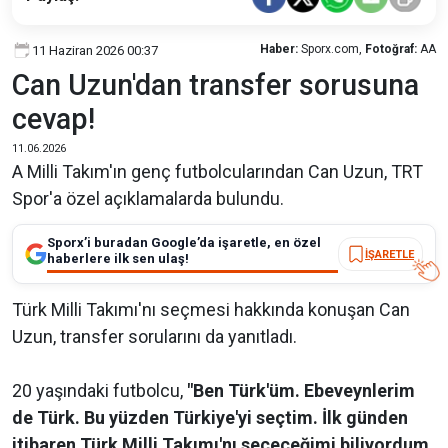
Haber:
Sporx.com,
Fotoğraf:
AA
11 Haziran 2026 00:37
Can Uzun'dan transfer sorusuna
cevap!
11.06.2026
A Milli Takım'ın genç futbolcularından Can Uzun, TRT
Spor'a özel açıklamalarda bulundu.
Sporx’i buradan Google’da işaretle, en özel
İŞARETLE
haberlere ilk sen ulaş!
Türk Milli Takımı'nı seçmesi hakkında konuşan Can
Uzun, transfer sorularını da yanıtladı.
20 yaşındaki futbolcu,
"Ben Türk'üm. Ebeveynlerim
de Türk. Bu yüzden Türkiye'yi seçtim. İlk günden
itibaren Türk Milli Takımı'nı seçeceğimi biliyordum.