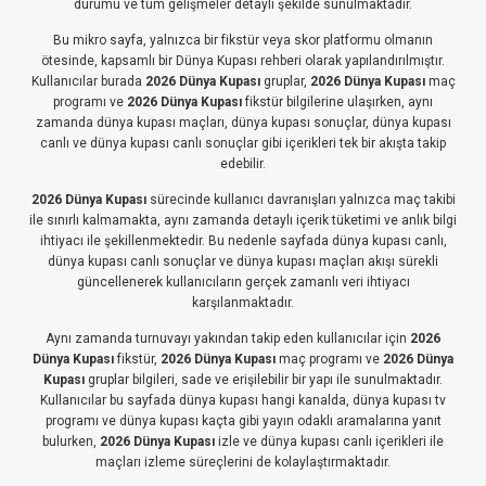
durumu ve tüm gelişmeler detaylı şekilde sunulmaktadır.
Bu mikro sayfa, yalnızca bir fikstür veya skor platformu olmanın
ötesinde, kapsamlı bir Dünya Kupası rehberi olarak yapılandırılmıştır.
Kullanıcılar burada
2026 Dünya Kupası
gruplar,
2026 Dünya Kupası
maç
programı ve
2026 Dünya Kupası
fikstür bilgilerine ulaşırken, aynı
zamanda dünya kupası maçları, dünya kupası sonuçlar, dünya kupası
canlı ve dünya kupası canlı sonuçlar gibi içerikleri tek bir akışta takip
edebilir.
2026 Dünya Kupası
sürecinde kullanıcı davranışları yalnızca maç takibi
ile sınırlı kalmamakta, aynı zamanda detaylı içerik tüketimi ve anlık bilgi
ihtiyacı ile şekillenmektedir. Bu nedenle sayfada dünya kupası canlı,
dünya kupası canlı sonuçlar ve dünya kupası maçları akışı sürekli
güncellenerek kullanıcıların gerçek zamanlı veri ihtiyacı
karşılanmaktadır.
Aynı zamanda turnuvayı yakından takip eden kullanıcılar için
2026
Dünya Kupası
fikstür,
2026 Dünya Kupası
maç programı ve
2026 Dünya
Kupası
gruplar bilgileri, sade ve erişilebilir bir yapı ile sunulmaktadır.
Kullanıcılar bu sayfada dünya kupası hangi kanalda, dünya kupası tv
programı ve dünya kupası kaçta gibi yayın odaklı aramalarına yanıt
bulurken,
2026 Dünya Kupası
izle ve dünya kupası canlı içerikleri ile
maçları izleme süreçlerini de kolaylaştırmaktadır.