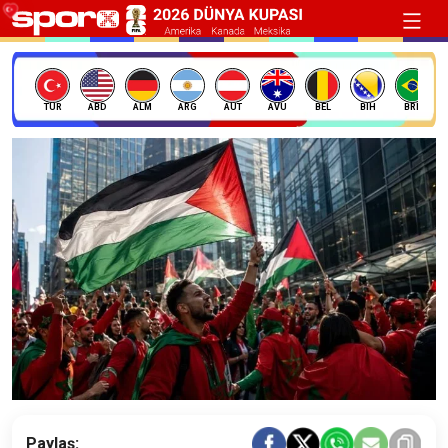
TÜR
ABD
ALM
ARG
AUT
AVU
BEL
BIH
BRE
Paylaş: