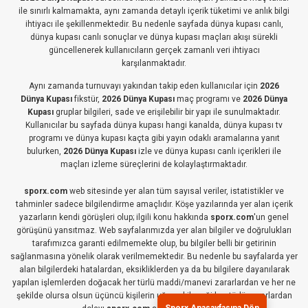
ile sınırlı kalmamakta, aynı zamanda detaylı içerik tüketimi ve anlık bilgi
ihtiyacı ile şekillenmektedir. Bu nedenle sayfada dünya kupası canlı,
dünya kupası canlı sonuçlar ve dünya kupası maçları akışı sürekli
güncellenerek kullanıcıların gerçek zamanlı veri ihtiyacı
karşılanmaktadır.
Aynı zamanda turnuvayı yakından takip eden kullanıcılar için
2026
Dünya Kupası
fikstür,
2026 Dünya Kupası
maç programı ve
2026 Dünya
Kupası
gruplar bilgileri, sade ve erişilebilir bir yapı ile sunulmaktadır.
Kullanıcılar bu sayfada dünya kupası hangi kanalda, dünya kupası tv
programı ve dünya kupası kaçta gibi yayın odaklı aramalarına yanıt
bulurken,
2026 Dünya Kupası
izle ve dünya kupası canlı içerikleri ile
maçları izleme süreçlerini de kolaylaştırmaktadır.
sporx.com
web sitesinde yer alan tüm sayısal veriler, istatistikler ve
tahminler sadece bilgilendirme amaçlıdır. Köşe yazılarında yer alan içerik
yazarların kendi görüşleri olup; ilgili konu hakkında
sporx.com
'un genel
görüşünü yansıtmaz. Web sayfalarımızda yer alan bilgiler ve doğrulukları
tarafımızca garanti edilmemekte olup, bu bilgiler belli bir getirinin
sağlanmasına yönelik olarak verilmemektedir. Bu nedenle bu sayfalarda yer
alan bilgilerdeki hatalardan, eksikliklerden ya da bu bilgilere dayanılarak
yapılan işlemlerden doğacak her türlü maddi/manevi zararlardan ve her ne
şekilde olursa olsun üçüncü kişilerin uğrayabileceği her türlü zararlardan