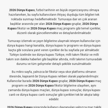
2026 Dünya Kupası
, futbol tarihinin en büyük organizasyonu olmaya
hazırlanırken, bu sayfa kullanıcıların ihtiyaç duyduğu tüm bilgileri tek
noktada sunmayı hedeflemektedir. Turnuvaya dair en çok aranan
başlıklar arasında yer alan
2026 Dünya Kupası
gruplar,
2026 Dünya
Kupası
fikstür ve
2026 Dünya Kupası
maç programı gibi temel içerikler,
düzenli olarak güncellenmekte ve detaylandırılmaktadır.
Turnuvayı izlemek ve yayın bilgilerine ulaşmak isteyen kullanıcılar için
dünya kupası hangi kanalda, dünya kupası tv programı ve dünya kupası
kaçta gibi sorulara yanıt veren içerikler de bu sayfada yer almaktadır.
Türkiye özelinde ise dünya kupası Türkiye, milli takım fikstür ve milli
takım son dakika haberleri gibi başlıklar altında, milli takımın turnuvadaki
durumu ve tüm gelişmeler detaylı şekilde sunulmaktadır.
Bu mikro sayfa, yalnızca bir fikstür veya skor platformu olmanın
ötesinde, kapsamlı bir Dünya Kupası rehberi olarak yapılandırılmıştır.
Kullanıcılar burada
2026 Dünya Kupası
gruplar,
2026 Dünya Kupası
maç
programı ve
2026 Dünya Kupası
fikstür bilgilerine ulaşırken, aynı
zamanda dünya kupası maçları, dünya kupası sonuçlar, dünya kupası
canlı ve dünya kupası canlı sonuçlar gibi içerikleri tek bir akışta takip
edebilir.
2026 Dünya Kupası
sürecinde kullanıcı davranışları yalnızca maç takibi