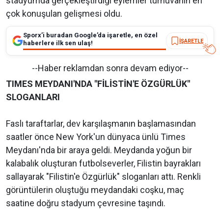
stadyumda gerçekleştirdiği eylemler turnuvanın en
çok konuşulan gelişmesi oldu.
Sporx’i buradan Google’da işaretle, en özel
İŞARETLE
haberlere ilk sen ulaş!
--Haber reklamdan sonra devam ediyor--
TIMES MEYDANI'NDA "FİLİSTİN'E ÖZGÜRLÜK"
SLOGANLARI
Faslı taraftarlar, dev karşılaşmanın başlamasından
saatler önce New York'un dünyaca ünlü Times
Meydanı'nda bir araya geldi. Meydanda yoğun bir
kalabalık oluşturan futbolseverler, Filistin bayrakları
sallayarak "Filistin'e Özgürlük" sloganları attı. Renkli
görüntülerin oluştuğu meydandaki coşku, maç
saatine doğru stadyum çevresine taşındı.