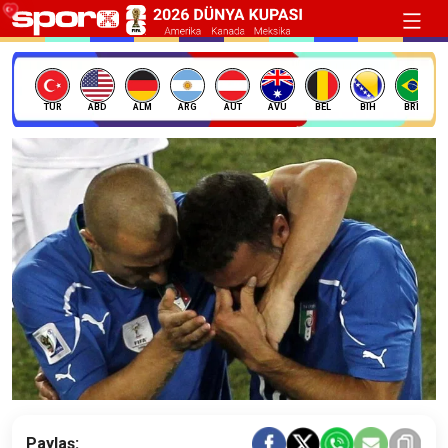
TÜR
ABD
ALM
ARG
AUT
AVU
BEL
BIH
BRE
Paylaş: