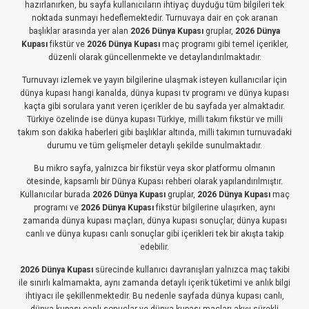
hazırlanırken, bu sayfa kullanıcıların ihtiyaç duyduğu tüm bilgileri tek
noktada sunmayı hedeflemektedir. Turnuvaya dair en çok aranan
başlıklar arasında yer alan
2026 Dünya Kupası
gruplar,
2026 Dünya
Kupası
fikstür ve
2026 Dünya Kupası
maç programı gibi temel içerikler,
düzenli olarak güncellenmekte ve detaylandırılmaktadır.
Turnuvayı izlemek ve yayın bilgilerine ulaşmak isteyen kullanıcılar için
dünya kupası hangi kanalda, dünya kupası tv programı ve dünya kupası
kaçta gibi sorulara yanıt veren içerikler de bu sayfada yer almaktadır.
Türkiye özelinde ise dünya kupası Türkiye, milli takım fikstür ve milli
takım son dakika haberleri gibi başlıklar altında, milli takımın turnuvadaki
durumu ve tüm gelişmeler detaylı şekilde sunulmaktadır.
Bu mikro sayfa, yalnızca bir fikstür veya skor platformu olmanın
ötesinde, kapsamlı bir Dünya Kupası rehberi olarak yapılandırılmıştır.
Kullanıcılar burada
2026 Dünya Kupası
gruplar,
2026 Dünya Kupası
maç
programı ve
2026 Dünya Kupası
fikstür bilgilerine ulaşırken, aynı
zamanda dünya kupası maçları, dünya kupası sonuçlar, dünya kupası
canlı ve dünya kupası canlı sonuçlar gibi içerikleri tek bir akışta takip
edebilir.
2026 Dünya Kupası
sürecinde kullanıcı davranışları yalnızca maç takibi
ile sınırlı kalmamakta, aynı zamanda detaylı içerik tüketimi ve anlık bilgi
ihtiyacı ile şekillenmektedir. Bu nedenle sayfada dünya kupası canlı,