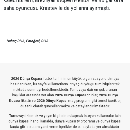
kaleci Ekrem, Brezilyalı stoperi Heliton ve Bulgar orta
saha oyuncusu Krastev'le de yollarını ayırmıştı.
Haber;
DHA,
Fotoğraf;
DHA
2026 Dünya Kupası
, futbol tarihinin en büyük organizasyonu olmaya
hazırlanırken, bu sayfa kullanıcıların ihtiyaç duyduğu tüm bilgileri tek
noktada sunmayı hedeflemektedir. Turnuvaya dair en çok aranan
başlıklar arasında yer alan
2026 Dünya Kupası
gruplar,
2026 Dünya
Kupası
fikstür ve
2026 Dünya Kupası
maç programı gibi temel içerikler,
düzenli olarak güncellenmekte ve detaylandırılmaktadır.
Turnuvayı izlemek ve yayın bilgilerine ulaşmak isteyen kullanıcılar için
dünya kupası hangi kanalda, dünya kupası tv programı ve dünya kupası
kaçta gibi sorulara yanıt veren içerikler de bu sayfada yer almaktadır.