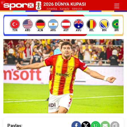
TÜR
ABD
ALM
ARG
AUT
AVU
BEL
BIH
BRE
Paylaş: