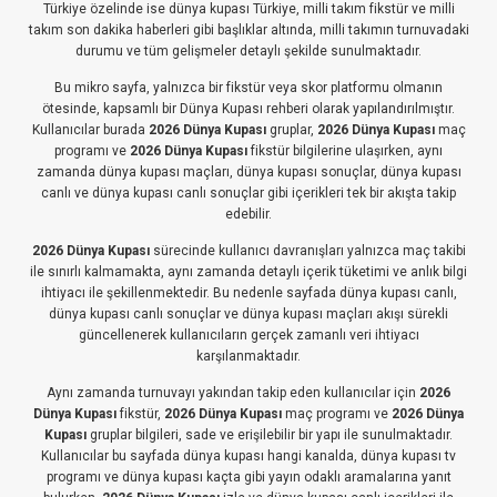
Türkiye özelinde ise dünya kupası Türkiye, milli takım fikstür ve milli
takım son dakika haberleri gibi başlıklar altında, milli takımın turnuvadaki
durumu ve tüm gelişmeler detaylı şekilde sunulmaktadır.
Bu mikro sayfa, yalnızca bir fikstür veya skor platformu olmanın
ötesinde, kapsamlı bir Dünya Kupası rehberi olarak yapılandırılmıştır.
Kullanıcılar burada
2026 Dünya Kupası
gruplar,
2026 Dünya Kupası
maç
programı ve
2026 Dünya Kupası
fikstür bilgilerine ulaşırken, aynı
zamanda dünya kupası maçları, dünya kupası sonuçlar, dünya kupası
canlı ve dünya kupası canlı sonuçlar gibi içerikleri tek bir akışta takip
edebilir.
2026 Dünya Kupası
sürecinde kullanıcı davranışları yalnızca maç takibi
ile sınırlı kalmamakta, aynı zamanda detaylı içerik tüketimi ve anlık bilgi
ihtiyacı ile şekillenmektedir. Bu nedenle sayfada dünya kupası canlı,
dünya kupası canlı sonuçlar ve dünya kupası maçları akışı sürekli
güncellenerek kullanıcıların gerçek zamanlı veri ihtiyacı
karşılanmaktadır.
Aynı zamanda turnuvayı yakından takip eden kullanıcılar için
2026
Dünya Kupası
fikstür,
2026 Dünya Kupası
maç programı ve
2026 Dünya
Kupası
gruplar bilgileri, sade ve erişilebilir bir yapı ile sunulmaktadır.
Kullanıcılar bu sayfada dünya kupası hangi kanalda, dünya kupası tv
programı ve dünya kupası kaçta gibi yayın odaklı aramalarına yanıt