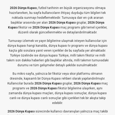
2026 Dünya Kupası
, futbol tarihinin en büyük organizasyonu olmaya
hazırlanırken, bu sayfa kullanıcıların ihtiyaç duyduğu tüm bilgileri tek
noktada sunmayı hedeflemektedir. Turnuvaya dair en çok aranan
başlıklar arasında yer alan
2026 Dünya Kupası
gruplar,
2026 Dünya
Kupası
fikstür ve
2026 Dünya Kupası
maç programı gibi temel içerikler,
düzenli olarak güncellenmekte ve detaylandırılmaktadır.
Turnuvayı izlemek ve yayın bilgilerine ulaşmak isteyen kullanıcılar için
dünya kupası hangi kanalda, dünya kupası tv programı ve dünya kupası
kaçta gibi sorulara yanıt veren içerikler de bu sayfada yer almaktadır.
Türkiye özelinde ise dünya kupası Türkiye, milli takım fikstür ve milli
takım son dakika haberleri gibi başlıklar altında, milli takımın turnuvadaki
durumu ve tüm gelişmeler detaylı şekilde sunulmaktadır.
Bu mikro sayfa, yalnızca bir fikstür veya skor platformu olmanın
ötesinde, kapsamlı bir Dünya Kupası rehberi olarak yapılandırılmıştır.
Kullanıcılar burada
2026 Dünya Kupası
gruplar,
2026 Dünya Kupası
maç
programı ve
2026 Dünya Kupası
fikstür bilgilerine ulaşırken, aynı
zamanda dünya kupası maçları, dünya kupası sonuçlar, dünya kupası
canlı ve dünya kupası canlı sonuçlar gibi içerikleri tek bir akışta takip
edebilir.
2026 Dünya Kupası
sürecinde kullanıcı davranışları yalnızca maç takibi