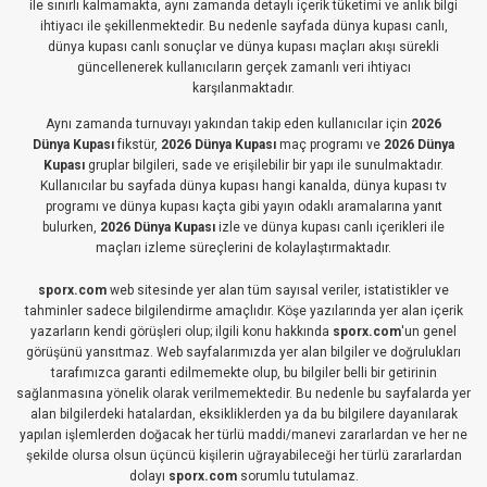
ile sınırlı kalmamakta, aynı zamanda detaylı içerik tüketimi ve anlık bilgi
ihtiyacı ile şekillenmektedir. Bu nedenle sayfada dünya kupası canlı,
dünya kupası canlı sonuçlar ve dünya kupası maçları akışı sürekli
güncellenerek kullanıcıların gerçek zamanlı veri ihtiyacı
karşılanmaktadır.
Aynı zamanda turnuvayı yakından takip eden kullanıcılar için
2026
Dünya Kupası
fikstür,
2026 Dünya Kupası
maç programı ve
2026 Dünya
Kupası
gruplar bilgileri, sade ve erişilebilir bir yapı ile sunulmaktadır.
Kullanıcılar bu sayfada dünya kupası hangi kanalda, dünya kupası tv
programı ve dünya kupası kaçta gibi yayın odaklı aramalarına yanıt
bulurken,
2026 Dünya Kupası
izle ve dünya kupası canlı içerikleri ile
maçları izleme süreçlerini de kolaylaştırmaktadır.
sporx.com
web sitesinde yer alan tüm sayısal veriler, istatistikler ve
tahminler sadece bilgilendirme amaçlıdır. Köşe yazılarında yer alan içerik
yazarların kendi görüşleri olup; ilgili konu hakkında
sporx.com
'un genel
görüşünü yansıtmaz. Web sayfalarımızda yer alan bilgiler ve doğrulukları
tarafımızca garanti edilmemekte olup, bu bilgiler belli bir getirinin
sağlanmasına yönelik olarak verilmemektedir. Bu nedenle bu sayfalarda yer
alan bilgilerdeki hatalardan, eksikliklerden ya da bu bilgilere dayanılarak
yapılan işlemlerden doğacak her türlü maddi/manevi zararlardan ve her ne
şekilde olursa olsun üçüncü kişilerin uğrayabileceği her türlü zararlardan
dolayı
sporx.com
sorumlu tutulamaz.