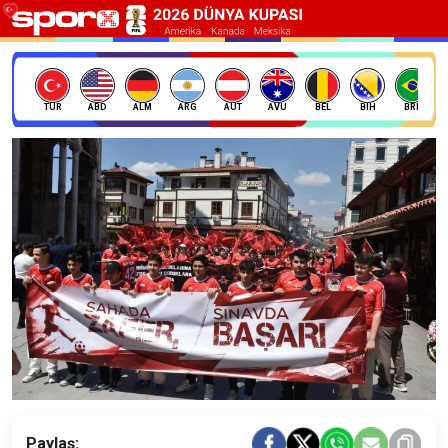
TÜR
ABD
ALM
ARG
AUT
AVU
BEL
BIH
BRE
Paylaş: