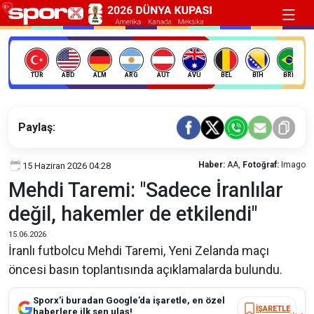
TÜR
ABD
ALM
ARG
AUT
AVU
BEL
BIH
BRE
Paylaş:
Haber:
AA,
Fotoğraf:
Imago
15 Haziran 2026 04:28
Mehdi Taremi: "Sadece İranlılar
değil, hakemler de etkilendi"
15.06.2026
İranlı futbolcu Mehdi Taremi, Yeni Zelanda maçı
öncesi basın toplantısında açıklamalarda bulundu.
Sporx’i buradan Google’da işaretle, en özel
İŞARETLE
haberlere ilk sen ulaş!