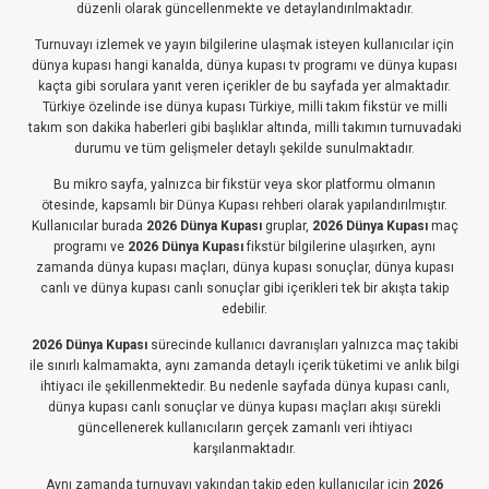
düzenli olarak güncellenmekte ve detaylandırılmaktadır.
Turnuvayı izlemek ve yayın bilgilerine ulaşmak isteyen kullanıcılar için
dünya kupası hangi kanalda, dünya kupası tv programı ve dünya kupası
kaçta gibi sorulara yanıt veren içerikler de bu sayfada yer almaktadır.
Türkiye özelinde ise dünya kupası Türkiye, milli takım fikstür ve milli
takım son dakika haberleri gibi başlıklar altında, milli takımın turnuvadaki
durumu ve tüm gelişmeler detaylı şekilde sunulmaktadır.
Bu mikro sayfa, yalnızca bir fikstür veya skor platformu olmanın
ötesinde, kapsamlı bir Dünya Kupası rehberi olarak yapılandırılmıştır.
Kullanıcılar burada
2026 Dünya Kupası
gruplar,
2026 Dünya Kupası
maç
programı ve
2026 Dünya Kupası
fikstür bilgilerine ulaşırken, aynı
zamanda dünya kupası maçları, dünya kupası sonuçlar, dünya kupası
canlı ve dünya kupası canlı sonuçlar gibi içerikleri tek bir akışta takip
edebilir.
2026 Dünya Kupası
sürecinde kullanıcı davranışları yalnızca maç takibi
ile sınırlı kalmamakta, aynı zamanda detaylı içerik tüketimi ve anlık bilgi
ihtiyacı ile şekillenmektedir. Bu nedenle sayfada dünya kupası canlı,
dünya kupası canlı sonuçlar ve dünya kupası maçları akışı sürekli
güncellenerek kullanıcıların gerçek zamanlı veri ihtiyacı
karşılanmaktadır.
Aynı zamanda turnuvayı yakından takip eden kullanıcılar için
2026