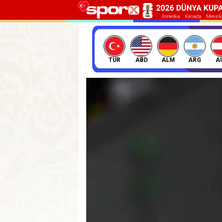
TÜR
ABD
ALM
ARG
A