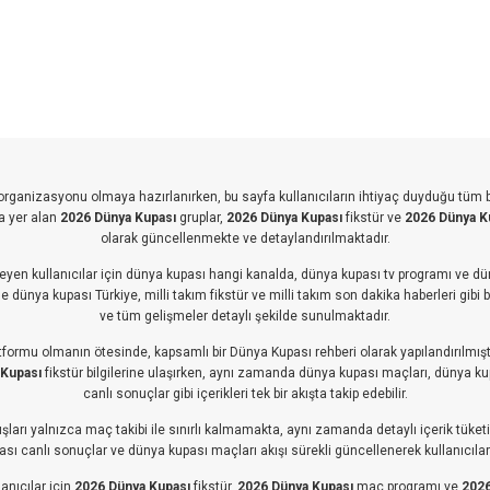
k organizasyonu olmaya hazırlanırken, bu sayfa kullanıcıların ihtiyaç duyduğu tüm 
a yer alan
2026 Dünya Kupası
gruplar,
2026 Dünya Kupası
fikstür ve
2026 Dünya K
olarak güncellenmekte ve detaylandırılmaktadır.
eyen kullanıcılar için dünya kupası hangi kanalda, dünya kupası tv programı ve dün
 dünya kupası Türkiye, milli takım fikstür ve milli takım son dakika haberleri gibi 
ve tüm gelişmeler detaylı şekilde sunulmaktadır.
atformu olmanın ötesinde, kapsamlı bir Dünya Kupası rehberi olarak yapılandırılmıştı
 Kupası
fikstür bilgilerine ulaşırken, aynı zamanda dünya kupası maçları, dünya k
canlı sonuçlar gibi içerikleri tek bir akışta takip edebilir.
ları yalnızca maç takibi ile sınırlı kalmamakta, aynı zamanda detaylı içerik tüketimi
ı canlı sonuçlar ve dünya kupası maçları akışı sürekli güncellenerek kullanıcıları
anıcılar için
2026 Dünya Kupası
fikstür,
2026 Dünya Kupası
maç programı ve
2026