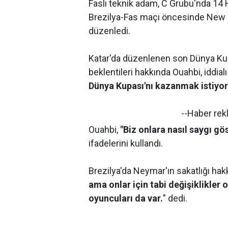
Faslı teknik adam, C Grubu'nda 14
Brezilya-Fas maçı öncesinde New Y
düzenledi.
Katar'da düzenlenen son Dünya Kupa
beklentileri hakkında Ouahbi, iddia
Dünya Kupası'nı kazanmak istiyor
--Haber rek
Ouahbi,
"Biz onlara nasıl saygı gö
ifadelerini kullandı.
Brezilya'da Neymar'ın sakatlığı ha
ama onlar için tabi değişiklikler o
oyuncuları da var.
" dedi.