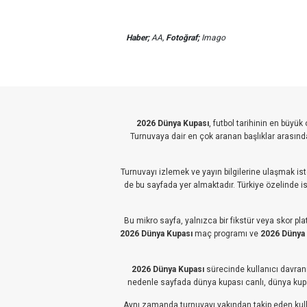
Haber;
AA,
Fotoğraf;
Imago
2026 Dünya Kupası
, futbol tarihinin en büyü
Turnuvaya dair en çok aranan başlıklar arasınd
Turnuvayı izlemek ve yayın bilgilerine ulaşmak ist
de bu sayfada yer almaktadır. Türkiye özelinde ise
Bu mikro sayfa, yalnızca bir fikstür veya skor pl
2026 Dünya Kupası
maç programı ve
2026 Dünya
2026 Dünya Kupası
sürecinde kullanıcı davranış
nedenle sayfada dünya kupası canlı, dünya kupas
Aynı zamanda turnuvayı yakından takip eden kull