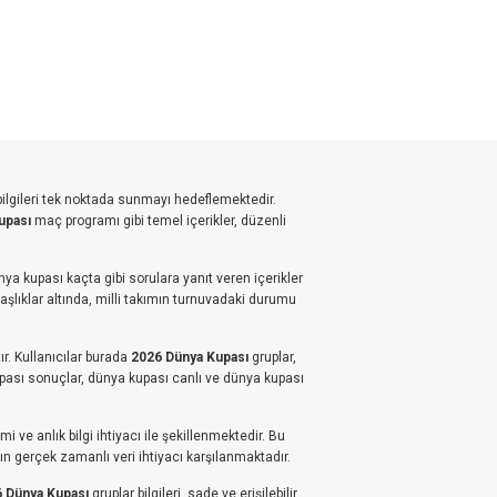
bilgileri tek noktada sunmayı hedeflemektedir.
upası
maç programı gibi temel içerikler, düzenli
ya kupası kaçta gibi sorulara yanıt veren içerikler
başlıklar altında, milli takımın turnuvadaki durumu
r. Kullanıcılar burada
2026 Dünya Kupası
gruplar,
upası sonuçlar, dünya kupası canlı ve dünya kupası
 ve anlık bilgi ihtiyacı ile şekillenmektedir. Bu
n gerçek zamanlı veri ihtiyacı karşılanmaktadır.
 Dünya Kupası
gruplar bilgileri, sade ve erişilebilir