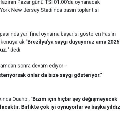
 Haziran Pazar günü TSİ 01.00'de oynanacak
ork New Jersey Stadı'nda basın toplantısı
sı'nda yarı final oynama başarısı gösteren Fas'ın
lı konuşarak
"Brezilya'ya saygı duyuyoruz ama 2026
uz.
" dedi.
lamdan sonra devam ediyor--
steriyorsak onlar da bize saygı gösteriyor."
kkında Ouahbi,
"Bizim için hiçbir şey değişmeyecek
lacaktır. Birlikte çok iyi oynuyorlar ve başka yıldız