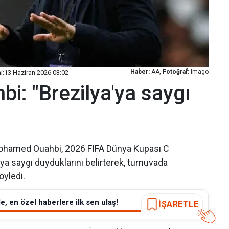
Haber:
AA,
Fotoğraf:
Imago
i:
13 Haziran 2026 03:02
: "Brezilya'ya saygı
 Mohamed Ouahbi, 2026 FIFA Dünya Kupası C
'ya saygı duyduklarını belirterek, turnuvada
öyledi.
e, en özel haberlere ilk sen ulaş!
İŞARETLE