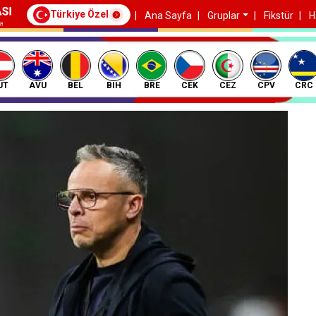
Türkiye Özel
Ana Sayfa
Gruplar
Fikstür
H
UT
AVU
BEL
BIH
BRE
CEK
CEZ
CPV
CRC