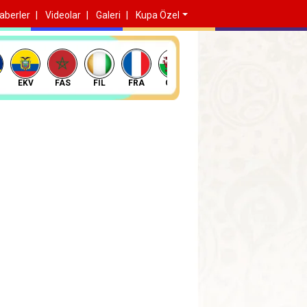
aberler
Videolar
Galeri
Kupa Özel
EKV
FAS
FIL
FRA
GAL
GAN
HAT
HIR