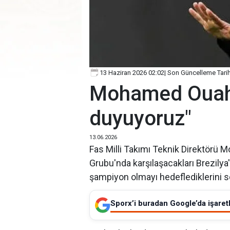
13 Haziran 2026 02:02
| Son Güncelleme Tarih
Mohamed Ouahbi
duyuyoruz"
13.06.2026
Fas Milli Takımı Teknik Direktörü
Grubu'nda karşılaşacakları Brezilya
şampiyon olmayı hedeflediklerini s
Sporx’i buradan Google’da işaretl