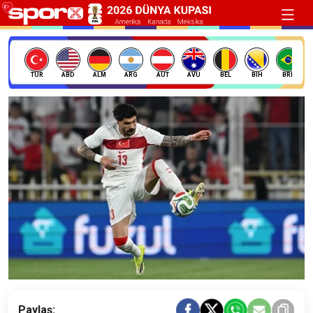
TÜR
ABD
ALM
ARG
AUT
AVU
BEL
BIH
BRE
Paylaş: