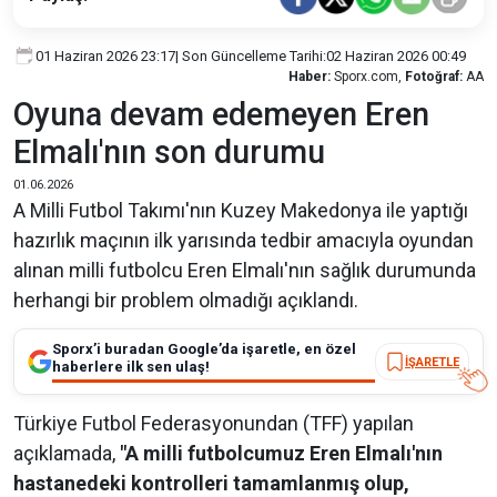
01 Haziran 2026 23:17
| Son Güncelleme Tarihi:
02 Haziran 2026 00:49
Haber:
Sporx.com,
Fotoğraf:
AA
Oyuna devam edemeyen Eren
Elmalı'nın son durumu
01.06.2026
A Milli Futbol Takımı'nın Kuzey Makedonya ile yaptığı
hazırlık maçının ilk yarısında tedbir amacıyla oyundan
alınan milli futbolcu Eren Elmalı'nın sağlık durumunda
herhangi bir problem olmadığı açıklandı.
Sporx’i buradan Google’da işaretle, en özel
İŞARETLE
haberlere ilk sen ulaş!
Türkiye Futbol Federasyonundan (TFF) yapılan
açıklamada,
"A milli futbolcumuz Eren Elmalı'nın
hastanedeki kontrolleri tamamlanmış olup,