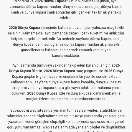
programı ve
2026 Dünya Kupası
fikstür bilgilerine ulaşırken, aynı
zamanda dünya kupası maçları, dünya kupası sonuçlar, dünya kupası
canlı ve dünya kupası canlı sonuçlar gibi içerikleri tek bir akışta takip
edebilir.
2026 Dünya Kupası
sürecinde kullanıcı davranışları yalnızca maç takibi
ile sınırlı kalmamakta, aynı zamanda detaylı içerik tüketimi ve anlık bilgi
ihtiyacı ile şekillenmektedir. Bu nedenle sayfada dünya kupası canlı,
dünya kupası canlı sonuçlar ve dünya kupası maçları akışı sürekli
güncellenerek kullanıcıların gerçek zamanlı veri ihtiyacı
karşılanmaktadır.
Aynı zamanda turnuvayı yakından takip eden kullanıcılar için
2026
Dünya Kupası
fikstür,
2026 Dünya Kupası
maç programı ve
2026 Dünya
Kupası
gruplar bilgileri, sade ve erişilebilir bir yapı ile sunulmaktadır.
Kullanıcılar bu sayfada dünya kupası hangi kanalda, dünya kupası tv
programı ve dünya kupası kaçta gibi yayın odaklı aramalarına yanıt
bulurken,
2026 Dünya Kupası
izle ve dünya kupası canlı içerikleri ile
maçları izleme süreçlerini de kolaylaştırmaktadır.
sporx.com
web sitesinde yer alan tüm sayısal veriler, istatistikler ve
tahminler sadece bilgilendirme amaçlıdır. Köşe yazılarında yer alan içerik
yazarların kendi görüşleri olup; ilgili konu hakkında
sporx.com
'un genel
görüşünü yansıtmaz. Web sayfalarımızda yer alan bilgiler ve doğrulukları