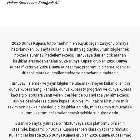
Haber;
Sporx.com,
Fotoğraf;
AA
2026 Dünya Kupası
, futbol tarihinin en büyük organizasyonu olmaya
hazırlanırken, bu sayfa kullanıcıların ihtiyaç duyduğu tüm bilgileri tek
noktada sunmayı hedeflemektedir. Turnuvaya dair en çok aranan
başlıklar arasında yer alan
2026 Dünya Kupası
gruplar,
2026 Dünya
Kupası
fikstür ve
2026 Dünya Kupası
maç programı gibi temel içerikler,
düzenli olarak güncellenmekte ve detaylandırılmaktadır.
Turnuvayı izlemek ve yayın bilgilerine ulaşmak isteyen kullanıcılar için
dünya kupası hangi kanalda, dünya kupası tv programı ve dünya kupası
kaçta gibi sorulara yanıt veren içerikler de bu sayfada yer almaktadır.
Türkiye özelinde ise dünya kupası Türkiye, milli takım fikstür ve milli
takım son dakika haberleri gibi başlıklar altında, milli takımın turnuvadaki
durumu ve tüm gelişmeler detaylı şekilde sunulmaktadır.
Bu mikro sayfa, yalnızca bir fikstür veya skor platformu olmanın
ötesinde, kapsamlı bir Dünya Kupası rehberi olarak yapılandırılmıştır.
Kullanıcılar burada
2026 Dünya Kupası
gruplar,
2026 Dünya Kupası
maç