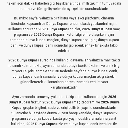
takım son dakika haberleri gibi başlıklar altında, milli takımın turnuvadaki
durumu ve tüm gelişmeler detaylı şekilde sunulmaktadır.
Bu mikro sayfa, yalnızca bir fikstür veya skor platformu olmanın
ötesinde, kapsamlı bir Dünya Kupası rehberi olarak yapılandırılmıştır.
Kullanıcılar burada
2026 Dünya Kupası
gruplar,
2026 Dünya Kupası
maç
programı ve
2026 Dünya Kupası
fikstür bilgilerine ulaşırken, aynı
zamanda dünya kupası maçları, dünya kupası sonuçlar, dünya kupası
canlı ve dünya kupası canlı sonuçlar gibi içerikleri tek bir akışta takip
edebilir.
2026 Dünya Kupası
sürecinde kullanıcı davranışları yalnızca maç takibi
ile sınırlı kalmamakta, aynı zamanda detaylı içerik tüketimi ve anlık bilgi
ihtiyacı ile şekillenmektedir. Bu nedenle sayfada dünya kupası canlı,
dünya kupası canlı sonuçlar ve dünya kupası maçları akışı sürekli
güncellenerek kullanıcıların gerçek zamanlı veri ihtiyacı
karşılanmaktadır.
Aynı zamanda turnuvayı yakından takip eden kullanıcılar için
2026
Dünya Kupası
fikstür,
2026 Dünya Kupası
maç programı ve
2026 Dünya
Kupası
gruplar bilgileri, sade ve erişilebilir bir yapı ile sunulmaktadır.
Kullanıcılar bu sayfada dünya kupası hangi kanalda, dünya kupası tv
programı ve dünya kupası kaçta gibi yayın odaklı aramalarına yanıt
bulurken,
2026 Dünya Kupası
izle ve dünya kupası canlı içerikleri ile