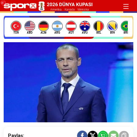
TÜR
ABD
ALM
ARG
AUT
AVU
BEL
BIH
BRE
Paylaş: