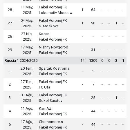
11 May,
Fakel Voronej FK
28
1
64
-
-
-
-
2025
Lokomotiv Moscow
04 May,
Fakel Voronej FK
27
1
90
-
-
1
-
2025
S. Moskova
27 Nis,
Kazan
26
-
-
-
-
-
-
2025
Fakel Voronej FK
17 May,
Nizhny Novgorod
29
-
31
-
-
-
-
2025
Fakel Voronej FK
Russia 1 2024/2025
14
1309
0
0
3
1
20 Tem,
Spartak Kostroma
1
-
9
-
-
-
-
2025
Fakel Voronej FK
27 Tem,
Fakel Voronej FK
2
-
7
-
-
-
-
2025
FC Ufa
03 Ağu,
Fakel Voronej FK
3
-
25
-
-
1
-
2025
Sokol Saratov
11 Ağu,
KamAZ
4
-
44
-
-
-
-
2025
Fakel Voronej FK
17 Ağu,
Chornomorets
5
-
44
-
-
-
-
2025
Fakel Voronej FK