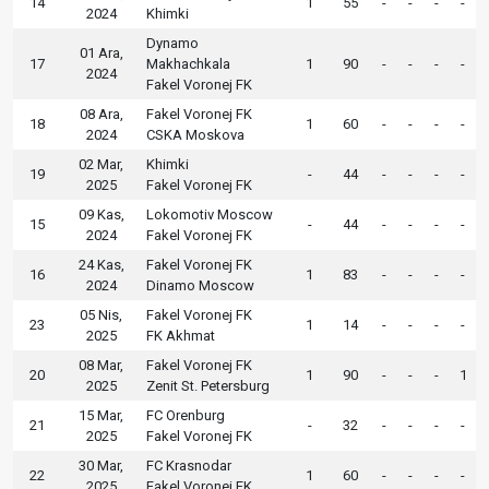
14
1
55
-
-
-
-
2024
Khimki
Dynamo
01 Ara,
17
Makhachkala
1
90
-
-
-
-
2024
Fakel Voronej FK
08 Ara,
Fakel Voronej FK
18
1
60
-
-
-
-
2024
CSKA Moskova
02 Mar,
Khimki
19
-
44
-
-
-
-
2025
Fakel Voronej FK
09 Kas,
Lokomotiv Moscow
15
-
44
-
-
-
-
2024
Fakel Voronej FK
24 Kas,
Fakel Voronej FK
16
1
83
-
-
-
-
2024
Dinamo Moscow
05 Nis,
Fakel Voronej FK
23
1
14
-
-
-
-
2025
FK Akhmat
08 Mar,
Fakel Voronej FK
20
1
90
-
-
-
1
2025
Zenit St. Petersburg
15 Mar,
FC Orenburg
21
-
32
-
-
-
-
2025
Fakel Voronej FK
30 Mar,
FC Krasnodar
22
1
60
-
-
-
-
2025
Fakel Voronej FK