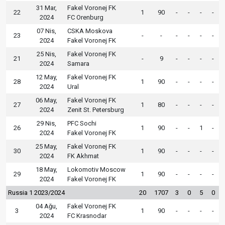
31 Mar,
Fakel Voronej FK
22
1
90
-
-
-
-
2024
FC Orenburg
07 Nis,
CSKA Moskova
23
-
-
-
-
-
-
2024
Fakel Voronej FK
25 Nis,
Fakel Voronej FK
21
-
9
-
-
-
-
2024
Samara
12 May,
Fakel Voronej FK
28
1
90
-
-
-
-
2024
Ural
06 May,
Fakel Voronej FK
27
1
80
-
-
-
-
2024
Zenit St. Petersburg
29 Nis,
PFC Sochi
26
1
90
-
-
1
-
2024
Fakel Voronej FK
25 May,
Fakel Voronej FK
30
1
90
-
-
-
-
2024
FK Akhmat
18 May,
Lokomotiv Moscow
29
1
90
-
-
-
-
2024
Fakel Voronej FK
Russia 1 2023/2024
20
1707
3
0
5
0
04 Ağu,
Fakel Voronej FK
3
1
90
-
-
-
-
2024
FC Krasnodar