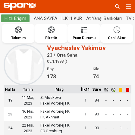
ANA SAYFA
İLK11 KUR
At Yarışı Bankoları
TV'
Hızlı Erişim
Takımım
Fikstür
Puan Durumu
Canlı Skor
Vyacheslav Yakimov
23 / Orta Saha
05.1.1998 ()
Boy:
Kilo:
178
74
Hafta
Tarih
Maç
İlk11
Süre
11 Mar,
S. Moskova
19
1
84
-
-
-
-
2023
Fakel Voronej FK
16 Nis,
Fakel Voronej FK
23
1
90
-
-
-
-
2023
FK Akhmat
22 Nis,
Fakel Voronej FK
24
1
90
-
-
1
-
2023
FC Orenburg