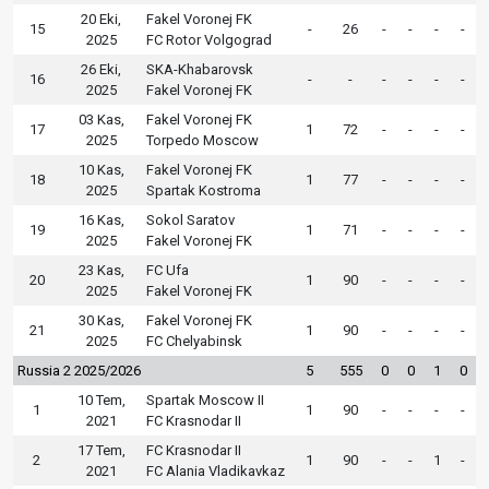
20 Eki,
Fakel Voronej FK
15
-
26
-
-
-
-
2025
FC Rotor Volgograd
26 Eki,
SKA-Khabarovsk
16
-
-
-
-
-
-
2025
Fakel Voronej FK
03 Kas,
Fakel Voronej FK
17
1
72
-
-
-
-
2025
Torpedo Moscow
10 Kas,
Fakel Voronej FK
18
1
77
-
-
-
-
2025
Spartak Kostroma
16 Kas,
Sokol Saratov
19
1
71
-
-
-
-
2025
Fakel Voronej FK
23 Kas,
FC Ufa
20
1
90
-
-
-
-
2025
Fakel Voronej FK
30 Kas,
Fakel Voronej FK
21
1
90
-
-
-
-
2025
FC Chelyabinsk
Russia 2 2025/2026
5
555
0
0
1
0
10 Tem,
Spartak Moscow II
1
1
90
-
-
-
-
2021
FC Krasnodar II
17 Tem,
FC Krasnodar II
2
1
90
-
-
1
-
2021
FC Alania Vladikavkaz