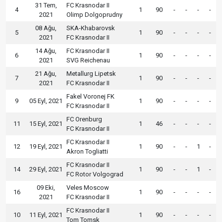
31 Tem,
FC Krasnodar II
4
1
90
-
-
-
-
2021
Olimp Dolgoprudny
08 Ağu,
SKA-Khabarovsk
5
1
90
-
-
-
-
2021
FC Krasnodar II
14 Ağu,
FC Krasnodar II
6
1
90
-
-
-
-
2021
SVG Reichenau
21 Ağu,
Metallurg Lipetsk
7
1
90
-
-
-
-
2021
FC Krasnodar II
Fakel Voronej FK
9
05 Eyl, 2021
1
90
-
-
-
-
FC Krasnodar II
FC Orenburg
11
15 Eyl, 2021
1
46
-
-
-
-
FC Krasnodar II
FC Krasnodar II
12
19 Eyl, 2021
1
90
-
-
1
-
Akron Togliatti
FC Krasnodar II
14
29 Eyl, 2021
1
90
-
-
1
-
FC Rotor Volgograd
09 Eki,
Veles Moscow
16
1
90
-
-
-
-
2021
FC Krasnodar II
FC Krasnodar II
10
11 Eyl, 2021
1
90
-
-
-
-
Tom Tomsk