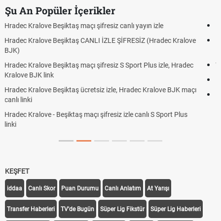
Şu An Popüler İçerikler
Hradec Kralove - Beşiktaş maçı şifresiz izle canlı tv100 linki
e
Hradec Kralove Beşiktaş maçı şifresiz tv100 izle, Hradec Kralove
BJK link
Trivela Nedir? Trivela Vuruşu Nasıl Yapılır?
Röveşata Nedir? Röveşata Vuruşu Nasıl Yapılır?
ı
Plonjon Nedir? Kalecilikte Plonjon Hareketi Nasıl Yapılır?
KEŞFET
iddaa
Canlı Skor
Puan Durumu
Canlı Anlatım
At Yarışı
Transfer Haberleri
TV'de Bugün
Süper Lig Fikstür
Süper Lig Haberleri