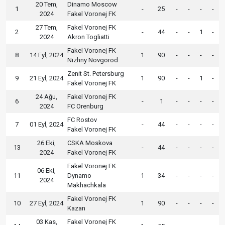
20 Tem,
Dinamo Moscow
1
-
25
-
-
-
-
2024
Fakel Voronej FK
27 Tem,
Fakel Voronej FK
2
-
44
-
-
1
-
2024
Akron Togliatti
Fakel Voronej FK
8
14 Eyl, 2024
1
90
-
-
-
-
Nizhny Novgorod
Zenit St. Petersburg
9
21 Eyl, 2024
1
90
-
-
1
-
Fakel Voronej FK
24 Ağu,
Fakel Voronej FK
6
-
1
-
-
-
-
2024
FC Orenburg
FC Rostov
7
01 Eyl, 2024
-
44
-
-
-
-
Fakel Voronej FK
26 Eki,
CSKA Moskova
13
-
44
-
-
-
-
2024
Fakel Voronej FK
Fakel Voronej FK
06 Eki,
11
Dynamo
1
34
-
-
-
-
2024
Makhachkala
Fakel Voronej FK
10
27 Eyl, 2024
1
90
-
-
-
-
Kazan
03 Kas,
Fakel Voronej FK