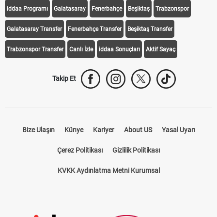
iddaa Programı
Galatasaray
Fenerbahçe
Beşiktaş
Trabzonspor
Galatasaray Transfer
Fenerbahçe Transfer
Beşiktaş Transfer
Trabzonspor Transfer
Canlı İzle
iddaa Sonuçları
Aktif Sayaç
Takip Et
Bize Ulaşın
Künye
Kariyer
About US
Yasal Uyarı
Çerez Politikası
Gizlilik Politikası
KVKK Aydınlatma Metni Kurumsal