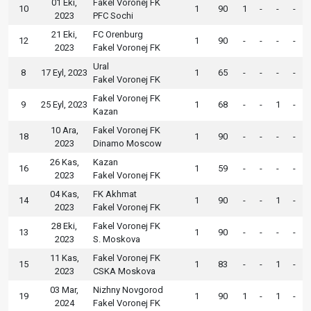
01 Eki,
Fakel Voronej FK
10
1
90
1
-
-
-
2023
PFC Sochi
21 Eki,
FC Orenburg
12
1
90
-
-
-
-
2023
Fakel Voronej FK
Ural
8
17 Eyl, 2023
1
65
-
-
-
-
Fakel Voronej FK
Fakel Voronej FK
9
25 Eyl, 2023
1
68
-
-
1
-
Kazan
10 Ara,
Fakel Voronej FK
18
1
90
-
-
-
-
2023
Dinamo Moscow
26 Kas,
Kazan
16
1
59
-
-
-
-
2023
Fakel Voronej FK
04 Kas,
FK Akhmat
14
1
90
-
-
1
-
2023
Fakel Voronej FK
28 Eki,
Fakel Voronej FK
13
1
90
-
-
-
-
2023
S. Moskova
11 Kas,
Fakel Voronej FK
15
1
83
-
-
1
-
2023
CSKA Moskova
03 Mar,
Nizhny Novgorod
19
1
90
1
-
1
-
2024
Fakel Voronej FK