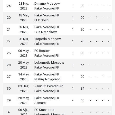
28 Nis,
Dinamo Moscow
25
1
90
-
-
-
-
2023
Fakel Voronej FK
18 Mar,
Fakel Voronej FK
20
1
90
-
1
-
-
2023
PFC Sochi
02 Nis,
Fakel Voronej FK
21
1
90
-
-
-
-
2023
CSKA Moskova
08 Nis,
Torpedo Moscow
22
1
90
-
-
-
-
2023
Fakel Voronej FK
06 May,
FC Rostov
26
1
90
-
-
-
-
2023
Fakel Voronej FK
20 May,
Lokomotiv Moscow
28
1
56
-
-
-
-
2023
Fakel Voronej FK
14 May,
Fakel Voronej FK
27
1
90
-
-
1
-
2023
Nizhny Novgorod
03 Haz,
Zenit St. Petersburg
30
1
84
-
-
-
-
2023
Fakel Voronej FK
28 May,
Fakel Voronej FK
29
-
46
-
-
-
-
2023
Samara
06 Ağu,
FC Krasnodar
4
-
-
-
-
-
-
2022
Lokomotiv Moscow