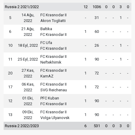
Russia 2 2021/2022
12
1036
0
0
3
0
14 Ağu,
FC Krasnodar II
5
-
31
-
-
1
-
2022
Akron Togliatti
21 Ağu,
Baltika
6
1
60
-
-
-
-
2022
FC Krasnodar II
FC Ufa
10
18 Eyl, 2022
-
26
-
-
1
-
FC Krasnodar II
FC Krasnodar II
11
25 Eyl, 2022
1
90
-
-
1
-
Neftekhimik
27 Kas,
FC Krasnodar II
20
1
72
-
-
-
-
2022
KamAZ
06 Kas,
FC Krasnodar II
17
1
72
-
-
-
-
2022
SVG Reichenau
01 Eki,
PFC Kuban
12
1
90
-
-
-
-
2022
FC Krasnodar II
09 Eki,
FC Krasnodar II
13
1
90
-
-
-
-
2022
Volga Ulyanovsk
Russia 2 2022/2023
6
531
0
0
3
0