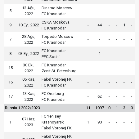
13 Ağu,
Dinamo Moscow
5
-
-
-
-
-
-
2022
FC Krasnodar
CSKA Moskova
9
10 Eyl, 2022
-
44
-
-
1
-
FC Krasnodar
28 Ağu,
Torpedo Moscow
7
-
-
-
-
-
-
2022
FC Krasnodar
FC Krasnodar
8
03 Eyl, 2022
-
1
-
-
-
-
PFC Sochi
30 Eki,
FC Krasnodar
15
-
-
-
-
-
-
2022
Zenit St. Petersburg
05 Kas,
Fakel Voronej FK
16
-
-
-
-
-
-
2022
FC Krasnodar
13 Kas,
FC Orenburg
17
-
62
-
-
-
-
2022
FC Krasnodar
Russia 1 2022/2023
11
1097
0
1
3
0
FC Yenisey
07 Haz,
1
Krasnoyarsk
1
90
-
-
-
-
2023
Fakel Voronej FK
Fakel Voronej FK