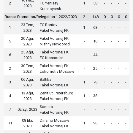
10 Haz,
2
FC Yenisey
1
58
-
-
-
-
2023
Krasnoyarsk
Russia Promotion/Relegation 1 2022/2023
2
148
0
0
0
0
23 Tem,
FC Rostov
1
1
68
-
-
-
-
2023
Fakel Voronej FK
20 Ağu,
Fakel Voronej FK
5
-
10
-
-
-
-
2023
Nizhny Novgorod
25 Ağu,
Fakel Voronej FK
6
-
44
-
-
-
-
2023
FC Krasnodar
30 Tem,
Fakel Voronej FK
2
-
25
-
-
-
-
2023
Lokomotiv Moscow
06 Ağu,
Baltika
3
1
78
1
-
-
-
2023
Fakel Voronej FK
13 Ağu,
Zenit St. Petersburg
4
1
38
-
-
-
-
2023
Fakel Voronej FK
Samara
7
02 Eyl, 2023
-
-
-
-
-
-
Fakel Voronej FK
08 Eki,
Dinamo Moscow
11
1
90
-
-
-
-
2023
Fakel Voronej FK