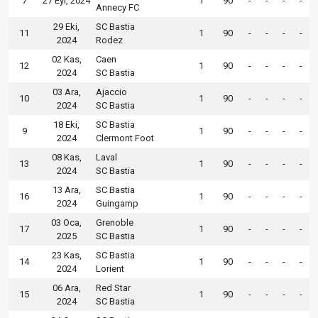
7
27 Eyl, 2024
1
90
-
-
-
-
Annecy FC
29 Eki,
SC Bastia
11
1
90
-
-
-
-
2024
Rodez
02 Kas,
Caen
12
1
90
-
-
-
-
2024
SC Bastia
03 Ara,
Ajaccio
10
1
90
-
-
-
-
2024
SC Bastia
18 Eki,
SC Bastia
9
1
90
-
-
-
-
2024
Clermont Foot
08 Kas,
Laval
13
1
90
-
-
-
-
2024
SC Bastia
13 Ara,
SC Bastia
16
1
90
-
-
-
-
2024
Guingamp
03 Oca,
Grenoble
17
1
90
-
-
-
-
2025
SC Bastia
23 Kas,
SC Bastia
14
1
90
-
-
-
-
2024
Lorient
06 Ara,
Red Star
15
1
90
-
-
-
-
2024
SC Bastia