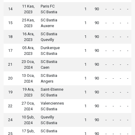
11 Kas,
Paris FC
14
1
90
-
-
-
-
2023
SC Bastia
25 Kas,
SC Bastia
15
1
90
-
-
-
-
2023
Auxerre
16 Ara,
SC Bastia
18
1
90
-
-
-
-
2023
Quevilly
05 Ara,
Dunkerque
17
1
90
-
-
-
-
2023
SC Bastia
23 Oca,
SC Bastia
21
1
90
-
-
-
-
2024
Caen
13 Oca,
SC Bastia
20
1
90
-
-
-
-
2024
Angers
19 Ara,
Saint-Etienne
19
1
90
-
-
-
-
2023
SC Bastia
27 Oca,
Valenciennes
22
1
90
-
-
-
-
2024
SC Bastia
10 Şub,
Quevilly
24
1
90
-
-
-
-
2024
SC Bastia
17 Şub,
SC Bastia
25
1
90
-
-
-
-