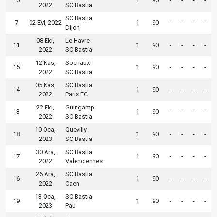
10
1
90
-
-
-
-
2022
SC Bastia
SC Bastia
7
02 Eyl, 2022
1
90
-
-
-
-
Dijon
08 Eki,
Le Havre
11
1
90
-
-
-
-
2022
SC Bastia
12 Kas,
Sochaux
15
1
90
-
-
-
-
2022
SC Bastia
05 Kas,
SC Bastia
14
1
90
-
-
-
-
2022
Paris FC
22 Eki,
Guingamp
13
1
90
-
-
-
-
2022
SC Bastia
10 Oca,
Quevilly
18
1
90
-
-
-
-
2023
SC Bastia
30 Ara,
SC Bastia
17
1
90
-
-
-
-
2022
Valenciennes
26 Ara,
SC Bastia
16
1
90
-
-
-
-
2022
Caen
13 Oca,
SC Bastia
19
1
90
-
-
-
-
2023
Pau