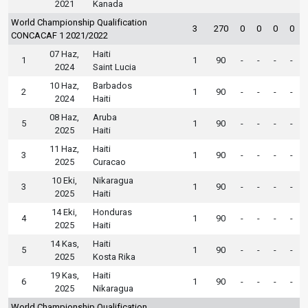
2021
Kanada
World Championship Qualification
3
270
0
0
0
0
CONCACAF 1 2021/2022
07 Haz,
Haiti
1
1
90
-
-
-
-
2024
Saint Lucia
10 Haz,
Barbados
2
1
90
-
-
-
-
2024
Haiti
08 Haz,
Aruba
5
1
90
-
-
-
-
2025
Haiti
11 Haz,
Haiti
3
1
90
-
-
-
-
2025
Curacao
10 Eki,
Nikaragua
3
1
90
-
-
-
-
2025
Haiti
14 Eki,
Honduras
4
1
90
-
-
-
-
2025
Haiti
14 Kas,
Haiti
5
1
90
-
-
-
-
2025
Kosta Rika
19 Kas,
Haiti
6
1
90
-
-
-
-
2025
Nikaragua
World Championship Qualification