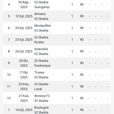
30 Ağu,
SC Bastia
4
1
90
-
-
-
-
2025
Guingamp
Amiens
5
12 Eyl, 2025
1
90
-
-
-
-
SC Bastia
Montpellier
6
20 Eyl, 2025
1
90
-
-
-
-
SC Bastia
SC Bastia
7
23 Eyl, 2025
1
90
-
-
-
-
Rodez
Grenoble
8
26 Eyl, 2025
1
90
-
-
-
-
SC Bastia
03 Eki,
SC Bastia
9
1
90
-
-
-
-
2025
Dunkerque
17 Eki,
Troyes
10
1
90
-
-
-
-
2025
SC Bastia
25 Kas,
SC Bastia
11
1
90
-
-
-
-
2025
Laval
21 Kas,
Annecy FC
15
1
90
-
-
-
-
2025
SC Bastia
Boulogne
1
16 Eyl, 2025
1
90
-
-
-
-
SC Bastia