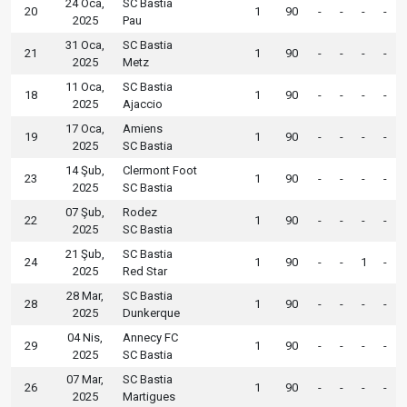
24 Oca,
SC Bastia
20
1
90
-
-
-
-
2025
Pau
31 Oca,
SC Bastia
21
1
90
-
-
-
-
2025
Metz
11 Oca,
SC Bastia
18
1
90
-
-
-
-
2025
Ajaccio
17 Oca,
Amiens
19
1
90
-
-
-
-
2025
SC Bastia
14 Şub,
Clermont Foot
23
1
90
-
-
-
-
2025
SC Bastia
07 Şub,
Rodez
22
1
90
-
-
-
-
2025
SC Bastia
21 Şub,
SC Bastia
24
1
90
-
-
1
-
2025
Red Star
28 Mar,
SC Bastia
28
1
90
-
-
-
-
2025
Dunkerque
04 Nis,
Annecy FC
29
1
90
-
-
-
-
2025
SC Bastia
07 Mar,
SC Bastia
26
1
90
-
-
-
-
2025
Martigues