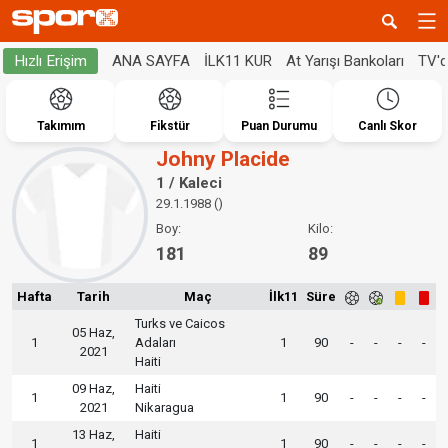
ANA SAYFA
İLK11 KUR
At Yarışı Bankoları
TV'
Hızlı Erişim
Takımım
Fikstür
Puan Durumu
Canlı Skor
Johny Placide
1 / Kaleci
29.1.1988 ()
Boy:
Kilo:
181
89
Hafta
Tarih
Maç
İlk11
Süre
Turks ve Caicos
05 Haz,
1
Adaları
1
90
-
-
-
-
2021
Haiti
09 Haz,
Haiti
1
1
90
-
-
-
-
2021
Nikaragua
13 Haz,
Haiti
1
1
90
-
-
-
-