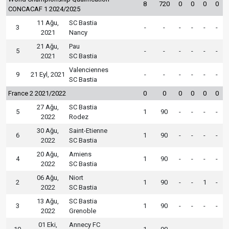
8
720
0
0
0
0
CONCACAF 1 2024/2025
11 Ağu,
SC Bastia
3
-
-
-
-
-
-
2021
Nancy
21 Ağu,
Pau
5
-
-
-
-
-
-
2021
SC Bastia
Valenciennes
9
21 Eyl, 2021
-
-
-
-
-
-
SC Bastia
France 2 2021/2022
0
0
0
0
0
0
27 Ağu,
SC Bastia
5
1
90
-
-
-
-
2022
Rodez
30 Ağu,
Saint-Etienne
6
1
90
-
-
-
-
2022
SC Bastia
20 Ağu,
Amiens
4
1
90
-
-
-
-
2022
SC Bastia
06 Ağu,
Niort
2
1
90
-
-
1
-
2022
SC Bastia
13 Ağu,
SC Bastia
3
1
90
-
-
-
-
2022
Grenoble
01 Eki,
Annecy FC