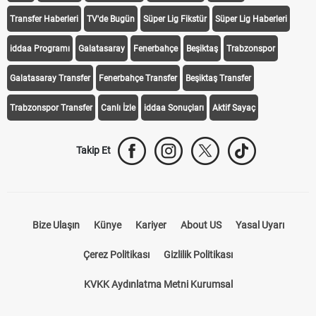
Transfer Haberleri
TV'de Bugün
Süper Lig Fikstür
Süper Lig Haberleri
iddaa Programı
Galatasaray
Fenerbahçe
Beşiktaş
Trabzonspor
Galatasaray Transfer
Fenerbahçe Transfer
Beşiktaş Transfer
Trabzonspor Transfer
Canlı İzle
iddaa Sonuçları
Aktif Sayaç
Takip Et
Bize Ulaşın
Künye
Kariyer
About US
Yasal Uyarı
Çerez Politikası
Gizlilik Politikası
KVKK Aydınlatma Metni Kurumsal