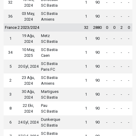
32
1
90
-
-
-
-
2024
SC Bastia
03 May,
SC Bastia
36
1
90
-
-
-
-
2024
Amiens
France 2 2023/2024
32
2880
0
0
2
0
19 Ağu,
Metz
1
1
90
-
-
-
-
2024
SC Bastia
10 May,
SC Bastia
34
1
90
-
-
-
-
2025
Caen
SC Bastia
5
20 Eyl, 2024
1
90
-
-
-
-
Paris FC
23 Ağu,
SC Bastia
2
1
90
-
-
-
-
2024
Amiens
30 Ağu,
Martigues
3
1
90
-
-
-
-
2024
SC Bastia
22 Eki,
Pau
8
1
90
-
-
-
-
2024
SC Bastia
Dunkerque
6
24 Eyl, 2024
1
90
-
-
-
-
SC Bastia
SC Bastia