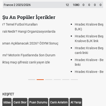
France 2 2025/2026
12
1080
0
0
0
0
Şu An Popüler İçerikler
Hradec Kralove Beşiktaş CANLI İZLE ŞİFRESİZ (Hradec Kralove
BJK)
Hradec Kralove Beşiktaş maçı şifresiz S Sport Plus izle, Hradec
Kralove BJK link
Hradec Kralove Beşiktaş ücretsiz izle, Hradec Kralove BJK maçı
canlı linki
Hradec Kralove - Beşiktaş maçı şifresiz izle canlı S Sport Plus
linki
Hradec Kralove - Beşiktaş maçı şifresiz izle canlı tv100 linki
KEŞFET
iddaa
Canlı Skor
Puan Durumu
Canlı Anlatım
At Yarışı