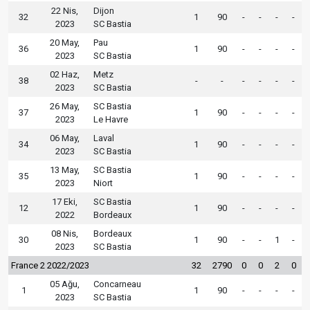
22 Nis,
Dijon
32
1
90
-
-
-
-
2023
SC Bastia
20 May,
Pau
36
1
90
-
-
-
-
2023
SC Bastia
02 Haz,
Metz
38
-
-
-
-
-
-
2023
SC Bastia
26 May,
SC Bastia
37
1
90
-
-
-
-
2023
Le Havre
06 May,
Laval
34
1
90
-
-
-
-
2023
SC Bastia
13 May,
SC Bastia
35
1
90
-
-
-
-
2023
Niort
17 Eki,
SC Bastia
12
1
90
-
-
-
-
2022
Bordeaux
08 Nis,
Bordeaux
30
1
90
-
-
1
-
2023
SC Bastia
France 2 2022/2023
32
2790
0
0
2
0
05 Ağu,
Concarneau
1
1
90
-
-
-
-
2023
SC Bastia