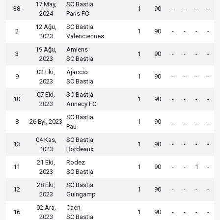
17 May,
SC Bastia
38
1
90
-
-
-
-
2024
Paris FC
12 Ağu,
SC Bastia
2
1
90
-
-
-
-
2023
Valenciennes
19 Ağu,
Amiens
3
1
90
-
-
-
-
2023
SC Bastia
02 Eki,
Ajaccio
9
1
90
-
-
-
-
2023
SC Bastia
07 Eki,
SC Bastia
10
1
90
-
-
-
-
2023
Annecy FC
SC Bastia
8
26 Eyl, 2023
1
90
-
-
-
-
Pau
04 Kas,
SC Bastia
13
1
90
-
-
-
-
2023
Bordeaux
21 Eki,
Rodez
11
1
90
-
-
1
-
2023
SC Bastia
28 Eki,
SC Bastia
12
1
90
-
-
-
-
2023
Guingamp
02 Ara,
Caen
16
1
90
-
-
-
-
2023
SC Bastia