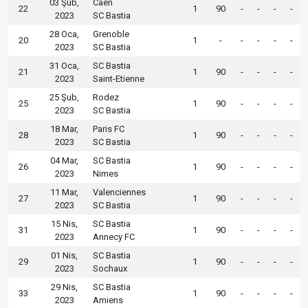
03 Şub,
Caen
22
1
90
-
-
-
-
2023
SC Bastia
28 Oca,
Grenoble
20
1
-
-
-
-
-
2023
SC Bastia
31 Oca,
SC Bastia
21
1
90
-
-
-
-
2023
Saint-Etienne
25 Şub,
Rodez
25
1
90
-
-
-
-
2023
SC Bastia
18 Mar,
Paris FC
28
1
90
-
-
-
-
2023
SC Bastia
04 Mar,
SC Bastia
26
1
90
-
-
-
-
2023
Nimes
11 Mar,
Valenciennes
27
1
90
-
-
-
-
2023
SC Bastia
15 Nis,
SC Bastia
31
1
90
-
-
-
-
2023
Annecy FC
01 Nis,
SC Bastia
29
1
90
-
-
-
-
2023
Sochaux
29 Nis,
SC Bastia
33
1
90
-
-
-
-
2023
Amiens