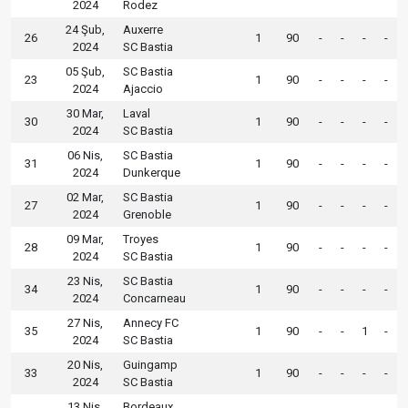
2024
Rodez
24 Şub,
Auxerre
26
1
90
-
-
-
-
2024
SC Bastia
05 Şub,
SC Bastia
23
1
90
-
-
-
-
2024
Ajaccio
30 Mar,
Laval
30
1
90
-
-
-
-
2024
SC Bastia
06 Nis,
SC Bastia
31
1
90
-
-
-
-
2024
Dunkerque
02 Mar,
SC Bastia
27
1
90
-
-
-
-
2024
Grenoble
09 Mar,
Troyes
28
1
90
-
-
-
-
2024
SC Bastia
23 Nis,
SC Bastia
34
1
90
-
-
-
-
2024
Concarneau
27 Nis,
Annecy FC
35
1
90
-
-
1
-
2024
SC Bastia
20 Nis,
Guingamp
33
1
90
-
-
-
-
2024
SC Bastia
13 Nis,
Bordeaux