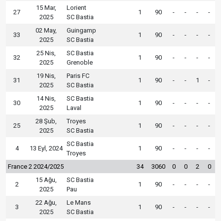
15 Mar,
Lorient
27
1
90
-
-
-
-
2025
SC Bastia
02 May,
Guingamp
33
1
90
-
-
-
-
2025
SC Bastia
25 Nis,
SC Bastia
32
1
90
-
-
-
-
2025
Grenoble
19 Nis,
Paris FC
31
1
90
-
-
1
-
2025
SC Bastia
14 Nis,
SC Bastia
30
1
90
-
-
-
-
2025
Laval
28 Şub,
Troyes
25
1
90
-
-
-
-
2025
SC Bastia
SC Bastia
4
13 Eyl, 2024
1
90
-
-
-
-
Troyes
France 2 2024/2025
34
3060
0
0
2
0
15 Ağu,
SC Bastia
2
1
90
-
-
-
-
2025
Pau
22 Ağu,
Le Mans
3
1
90
-
-
-
-
2025
SC Bastia