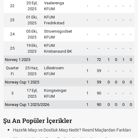
20 Eyl,
Vaalerenga
22
-
-
-
-
-
-
2025
KFUM
01 Eki,
KFUM
23
-
-
-
-
-
-
2025
Fredrikstad
05 Eki,
Stroemsgodset
24
-
-
-
-
-
-
2025
KFUM
19 Eki,
KFUM
25
-
-
-
-
-
-
2025
Kristiansund BK
Norveç 1 2025
1
72
1
0
1
0
Quarter
25 Haz,
Lillestroem
1
59
-
-
-
-
Fi
2025
KFUM
Norway Cup 1 2025
1
59
0
0
0
0
17 Eyl,
Kongsvinger
3
1
90
-
-
-
-
2025
KFUM
Norway Cup 1 2025/2026
1
90
0
0
0
0
Şu An Popüler İçerikler
Hazırlık Maçı ve Dostluk Maçı Nedir? Resmî Maçlardan Farkları