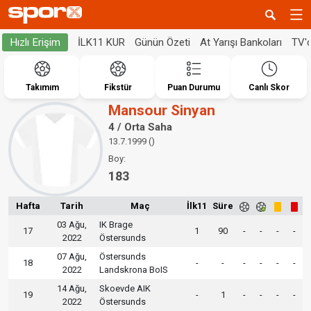
İLK11 KUR
Günün Özeti
At Yarışı Bankoları
TV'
Hızlı Erişim
Takımım
Fikstür
Puan Durumu
Canlı Skor
Mansour Sinyan
4 / Orta Saha
13.7.1999 ()
Boy:
183
Hafta
Tarih
Maç
İlk11
Süre
03 Ağu,
IK Brage
17
1
90
-
-
-
-
2022
Östersunds
07 Ağu,
Östersunds
18
-
-
-
-
-
-
2022
Landskrona BoIS
14 Ağu,
Skoevde AIK
19
-
1
-
-
-
-
2022
Östersunds