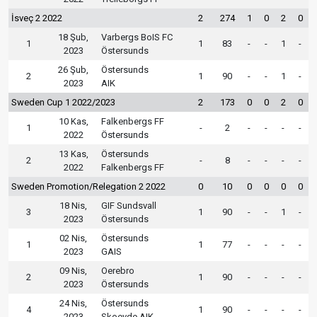
İsveç 2 2022
2
274
1
0
2
0
18 Şub,
Varbergs BoIS FC
1
1
83
-
-
1
-
2023
Östersunds
26 Şub,
Östersunds
2
1
90
-
-
1
-
2023
AIK
Sweden Cup 1 2022/2023
2
173
0
0
2
0
10 Kas,
Falkenbergs FF
1
-
2
-
-
-
-
2022
Östersunds
13 Kas,
Östersunds
2
-
8
-
-
-
-
2022
Falkenbergs FF
Sweden Promotion/Relegation 2 2022
0
10
0
0
0
0
18 Nis,
GIF Sundsvall
3
1
90
-
-
1
-
2023
Östersunds
02 Nis,
Östersunds
1
1
77
-
-
-
-
2023
GAIS
09 Nis,
Oerebro
2
1
90
-
-
-
-
2023
Östersunds
24 Nis,
Östersunds
4
1
90
-
-
-
-
2023
Skoevde AIK