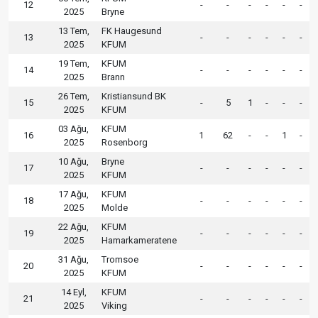
12
-
-
-
-
-
-
2025
Bryne
13 Tem,
FK Haugesund
13
-
-
-
-
-
-
2025
KFUM
19 Tem,
KFUM
14
-
-
-
-
-
-
2025
Brann
26 Tem,
Kristiansund BK
15
-
5
1
-
-
-
2025
KFUM
03 Ağu,
KFUM
16
1
62
-
-
1
-
2025
Rosenborg
10 Ağu,
Bryne
17
-
-
-
-
-
-
2025
KFUM
17 Ağu,
KFUM
18
-
-
-
-
-
-
2025
Molde
22 Ağu,
KFUM
19
-
-
-
-
-
-
2025
Hamarkameratene
31 Ağu,
Tromsoe
20
-
-
-
-
-
-
2025
KFUM
14 Eyl,
KFUM
21
-
-
-
-
-
-
2025
Viking