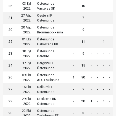
03 Eyl,
Östersunds
22
-
10
-
-
-
-
2022
Vasteras SK
27 Ağu,
Oesters IF
21
-
7
-
-
-
-
2022
Östersunds
20 Ağu,
Östersunds
20
-
9
-
-
-
-
2022
Brommapojkarna
01 Eki,
Östersunds
25
-
11
-
-
1
-
2022
Halmstads BK
10 Eyl,
Östersunds
23
-
9
-
-
-
-
2022
Oerebro
17 Eyl,
Oergryte FF
24
-
15
-
-
-
-
2022
Östersunds
09 Eki,
Östersunds
26
1
90
-
-
-
-
2022
AFC Eskilstuna
16 Eki,
Dalkurd FF
27
-
9
-
-
-
-
2022
Östersunds
29 Eki,
Utsiktens BK
29
-
20
1
-
1
-
2022
Östersunds
22 Eki,
Östersunds
28
-
3
-
-
-
-
2022
Trelleborgs FF