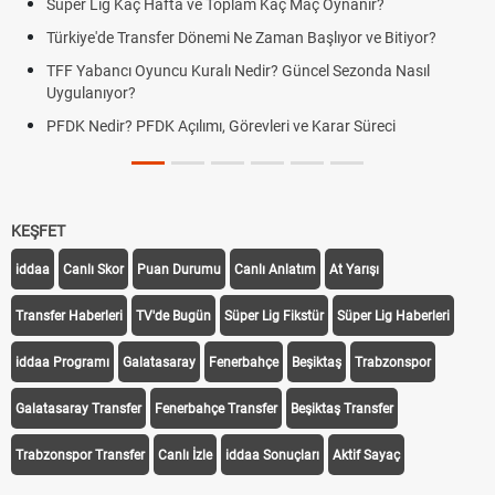
Süper Lig Kaç Hafta ve Toplam Kaç Maç Oynanır?
Türkiye'de Transfer Dönemi Ne Zaman Başlıyor ve Bitiyor?
TFF Yabancı Oyuncu Kuralı Nedir? Güncel Sezonda Nasıl
Uygulanıyor?
PFDK Nedir? PFDK Açılımı, Görevleri ve Karar Süreci
KEŞFET
iddaa
Canlı Skor
Puan Durumu
Canlı Anlatım
At Yarışı
Transfer Haberleri
TV'de Bugün
Süper Lig Fikstür
Süper Lig Haberleri
iddaa Programı
Galatasaray
Fenerbahçe
Beşiktaş
Trabzonspor
Galatasaray Transfer
Fenerbahçe Transfer
Beşiktaş Transfer
Trabzonspor Transfer
Canlı İzle
iddaa Sonuçları
Aktif Sayaç