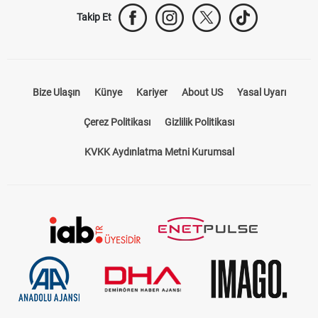
Takip Et
Bize Ulaşın
Künye
Kariyer
About US
Yasal Uyarı
Çerez Politikası
Gizlilik Politikası
KVKK Aydınlatma Metni Kurumsal