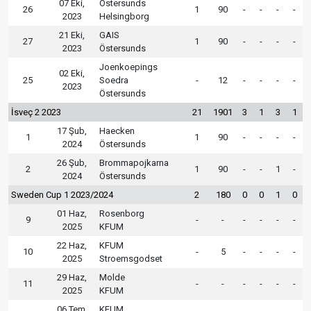
07 Eki,
Östersunds
26
1
90
-
-
-
-
2023
Helsingborg
21 Eki,
GAIS
27
1
90
-
-
-
-
2023
Östersunds
Joenkoepings
02 Eki,
25
Soedra
-
12
-
-
-
-
2023
Östersunds
İsveç 2 2023
21
1901
3
1
3
1
17 Şub,
Haecken
1
1
90
-
-
-
-
2024
Östersunds
26 Şub,
Brommapojkarna
2
1
90
-
-
1
-
2024
Östersunds
Sweden Cup 1 2023/2024
2
180
0
0
1
0
01 Haz,
Rosenborg
9
-
-
-
-
-
-
2025
KFUM
22 Haz,
KFUM
10
-
5
-
-
-
-
2025
Stroemsgodset
29 Haz,
Molde
11
-
-
-
-
-
-
2025
KFUM
06 Tem,
KFUM