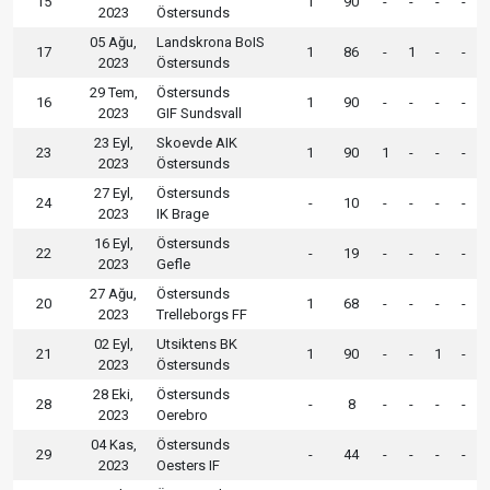
15
1
90
-
-
-
-
2023
Östersunds
05 Ağu,
Landskrona BoIS
17
1
86
-
1
-
-
2023
Östersunds
29 Tem,
Östersunds
16
1
90
-
-
-
-
2023
GIF Sundsvall
23 Eyl,
Skoevde AIK
23
1
90
1
-
-
-
2023
Östersunds
27 Eyl,
Östersunds
24
-
10
-
-
-
-
2023
IK Brage
16 Eyl,
Östersunds
22
-
19
-
-
-
-
2023
Gefle
27 Ağu,
Östersunds
20
1
68
-
-
-
-
2023
Trelleborgs FF
02 Eyl,
Utsiktens BK
21
1
90
-
-
1
-
2023
Östersunds
28 Eki,
Östersunds
28
-
8
-
-
-
-
2023
Oerebro
04 Kas,
Östersunds
29
-
44
-
-
-
-
2023
Oesters IF