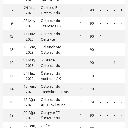
29 Nis,
Oesters IF
5
1
90
-
-
-
1
2023
Östersunds
28 May,
Östersunds
9
1
90
-
-
-
-
2023
Utsiktens BK
11 Haz,
Östersunds
12
1
90
1
-
-
-
2023
Oergryte FF
10 Tem,
Helsingborg
13
1
90
-
-
-
-
2023
Östersunds
31 May,
IK Brage
10
1
90
-
-
1
-
2023
Östersunds
04 Haz,
Östersunds
11
1
70
-
-
-
-
2023
Vasteras SK
15 Tem,
Östersunds
14
1
78
1
-
-
-
2023
Landskrona BoIS
12 Ağu,
Östersunds
18
1
79
-
-
-
-
2023
AFC Eskilstuna
20 Ağu,
Oergryte FF
19
1
90
-
-
-
-
2023
Östersunds
22 Tem,
Gefle