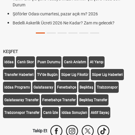
Durum
Şöförler Odası cumartesi, pazar açık mı? 2026
Bedelli Askerlik Ücreti 2026 Ne Kadar? Zam mı gelecek?
KEŞFET
iddaa
Canlı Skor
Puan Durumu
Canlı Anlatım
At Yarışı
Transfer Haberleri
TV'de Bugün
Süper Lig Fikstür
Süper Lig Haberleri
iddaa Programı
Galatasaray
Fenerbahçe
Beşiktaş
Trabzonspor
Galatasaray Transfer
Fenerbahçe Transfer
Beşiktaş Transfer
Trabzonspor Transfer
Canlı İzle
iddaa Sonuçları
Aktif Sayaç
Takip Et