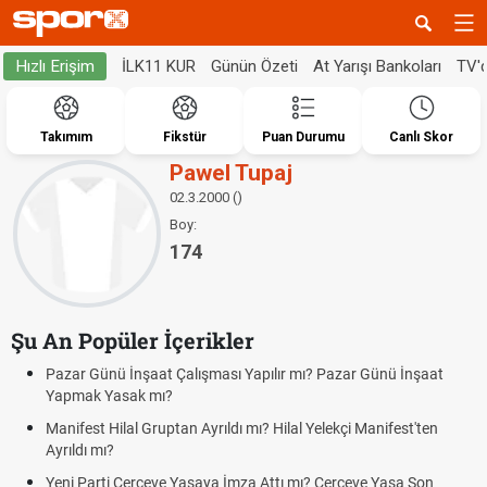
İLK11 KUR
Günün Özeti
At Yarışı Bankoları
TV'
Hızlı Erişim
Takımım
Fikstür
Puan Durumu
Canlı Skor
Pawel Tupaj
02.3.2000 ()
Boy:
174
Şu An Popüler İçerikler
Pazar Günü İnşaat Çalışması Yapılır mı? Pazar Günü İnşaat
Yapmak Yasak mı?
Manifest Hilal Gruptan Ayrıldı mı? Hilal Yelekçi Manifest'ten
Ayrıldı mı?
Yeni Parti Çerçeve Yasaya İmza Attı mı? Çerçeve Yasa Son