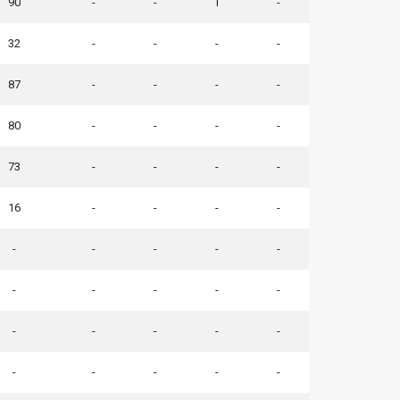
90
-
-
1
-
32
-
-
-
-
87
-
-
-
-
80
-
-
-
-
73
-
-
-
-
16
-
-
-
-
-
-
-
-
-
-
-
-
-
-
-
-
-
-
-
-
-
-
-
-