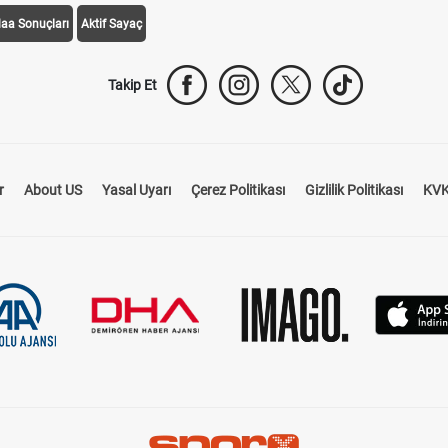
daa Sonuçları
Aktif Sayaç
Takip Et
r
About US
Yasal Uyarı
Çerez Politikası
Gizlilik Politikası
KVK