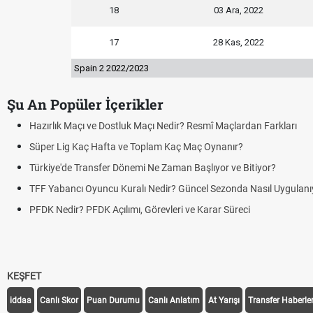
18
03 Ara, 2022
17
28 Kas, 2022
Spain 2 2022/2023
Şu An Popüler İçerikler
Hazırlık Maçı ve Dostluk Maçı Nedir? Resmî Maçlardan Farkları
Süper Lig Kaç Hafta ve Toplam Kaç Maç Oynanır?
Türkiye'de Transfer Dönemi Ne Zaman Başlıyor ve Bitiyor?
TFF Yabancı Oyuncu Kuralı Nedir? Güncel Sezonda Nasıl Uygulanı
PFDK Nedir? PFDK Açılımı, Görevleri ve Karar Süreci
KEŞFET
iddaa
Canlı Skor
Puan Durumu
Canlı Anlatım
At Yarışı
Transfer Haberler