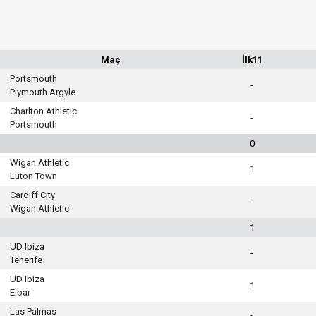
Maç
İlk11
Portsmouth
-
Plymouth Argyle
Charlton Athletic
-
Portsmouth
0
Wigan Athletic
1
Luton Town
Cardiff City
-
Wigan Athletic
1
UD Ibiza
-
Tenerife
UD Ibiza
1
Eibar
Las Palmas