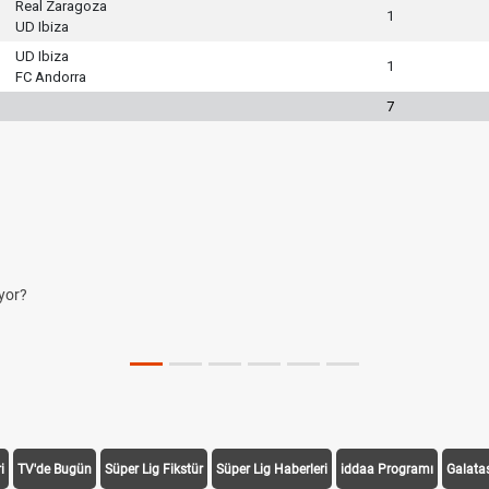
Real Zaragoza
1
UD Ibiza
UD Ibiza
1
FC Andorra
7
yor?
i
TV'de Bugün
Süper Lig Fikstür
Süper Lig Haberleri
iddaa Programı
Galata