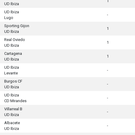
1
UD Ibiza
UD Ibiza
-
Lugo
Sporting Gijon
1
UD Ibiza
Real Oviedo
1
UD Ibiza
Cartagena
1
UD Ibiza
UD Ibiza
-
Levante
Burgos CF
-
UD Ibiza
UD Ibiza
-
CD Mirandes
Villarreal B
-
UD Ibiza
Albacete
-
UD Ibiza