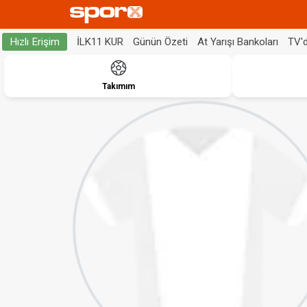
İLK11 KUR
Günün Özeti
At Yarışı Bankoları
TV'
Hızlı Erişim
Takımım