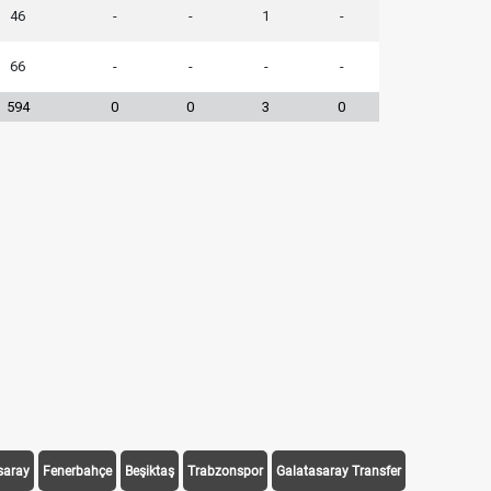
46
-
-
1
-
66
-
-
-
-
594
0
0
3
0
saray
Fenerbahçe
Beşiktaş
Trabzonspor
Galatasaray Transfer