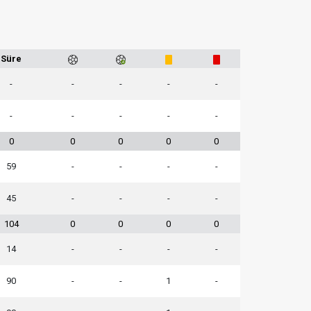
Süre
-
-
-
-
-
-
-
-
-
-
0
0
0
0
0
59
-
-
-
-
45
-
-
-
-
104
0
0
0
0
14
-
-
-
-
90
-
-
1
-