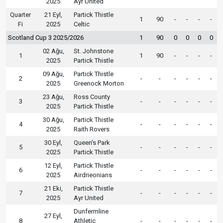
2025
Ayr United
Quarter
21 Eyl,
Partick Thistle
1
90
-
-
-
-
Fi
2025
Celtic
Scotland Cup 3 2025/2026
1
90
0
0
0
0
02 Ağu,
St. Johnstone
1
1
90
-
-
-
-
2025
Partick Thistle
09 Ağu,
Partick Thistle
2
-
-
-
-
-
-
2025
Greenock Morton
23 Ağu,
Ross County
3
-
-
-
-
-
-
2025
Partick Thistle
30 Ağu,
Partick Thistle
4
-
-
-
-
-
-
2025
Raith Rovers
30 Eyl,
Queen's Park
5
-
-
-
-
-
-
2025
Partick Thistle
12 Eyl,
Partick Thistle
6
-
-
-
-
-
-
2025
Airdrieonians
21 Eki,
Partick Thistle
7
-
-
-
-
-
-
2025
Ayr United
Dunfermline
27 Eyl,
8
Athletic
-
-
-
-
-
-