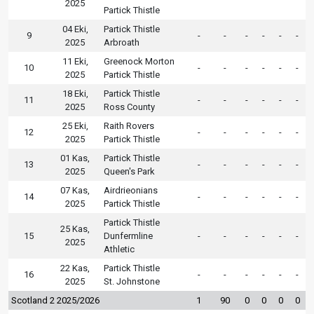
2025
Partick Thistle
04 Eki,
Partick Thistle
9
-
-
-
-
-
-
2025
Arbroath
11 Eki,
Greenock Morton
10
-
-
-
-
-
-
2025
Partick Thistle
18 Eki,
Partick Thistle
11
-
-
-
-
-
-
2025
Ross County
25 Eki,
Raith Rovers
12
-
-
-
-
-
-
2025
Partick Thistle
01 Kas,
Partick Thistle
13
-
-
-
-
-
-
2025
Queen's Park
07 Kas,
Airdrieonians
14
-
-
-
-
-
-
2025
Partick Thistle
Partick Thistle
25 Kas,
15
Dunfermline
-
-
-
-
-
-
2025
Athletic
22 Kas,
Partick Thistle
16
-
-
-
-
-
-
2025
St. Johnstone
Scotland 2 2025/2026
1
90
0
0
0
0