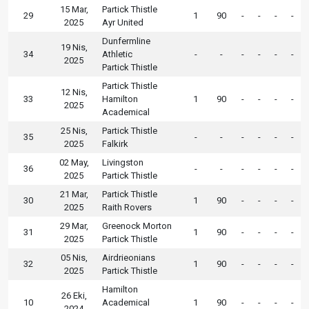
15 Mar,
Partick Thistle
29
1
90
-
-
-
-
2025
Ayr United
Dunfermline
19 Nis,
34
Athletic
-
-
-
-
-
-
2025
Partick Thistle
Partick Thistle
12 Nis,
33
Hamilton
1
90
-
-
-
-
2025
Academical
25 Nis,
Partick Thistle
35
-
-
-
-
-
-
2025
Falkirk
02 May,
Livingston
36
-
-
-
-
-
-
2025
Partick Thistle
21 Mar,
Partick Thistle
30
1
90
-
-
-
-
2025
Raith Rovers
29 Mar,
Greenock Morton
31
1
90
-
-
-
-
2025
Partick Thistle
05 Nis,
Airdrieonians
32
1
90
-
-
-
-
2025
Partick Thistle
Hamilton
26 Eki,
10
Academical
1
90
-
-
-
-
2024