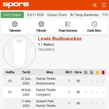
İLK11 KUR
Günün Özeti
At Yarışı Bankoları
TV'
Hızlı Erişim
Takımım
Fikstür
Puan Durumu
Canlı Skor
Lewis Budinauckas
1 / Kaleci
19.6.2002 ()
Hafta
Tarih
Maç
İlk11
Süre
22 Şub,
Partick Thistle
25
1
90
-
-
-
-
2025
Airdrieonians
28 Şub,
Partick Thistle
27
1
90
-
-
-
-
2025
Livingston
11 Mar,
Queen's Park
1
90
-
-
-
-
2025
Partick Thistle