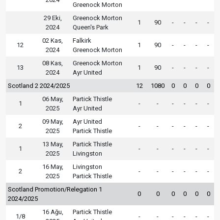
Greenock Morton
29 Eki,
Greenock Morton
1
90
-
-
-
-
2024
Queen's Park
02 Kas,
Falkirk
12
1
90
-
-
-
-
2024
Greenock Morton
08 Kas,
Greenock Morton
13
1
90
-
-
-
-
2024
Ayr United
Scotland 2 2024/2025
12
1080
0
0
0
0
06 May,
Partick Thistle
1
-
-
-
-
-
-
2025
Ayr United
09 May,
Ayr United
2
-
-
-
-
-
-
2025
Partick Thistle
13 May,
Partick Thistle
1
-
-
-
-
-
-
2025
Livingston
16 May,
Livingston
2
-
-
-
-
-
-
2025
Partick Thistle
Scotland Promotion/Relegation 1
0
0
0
0
0
0
2024/2025
16 Ağu,
Partick Thistle
1/8
-
-
-
-
-
-