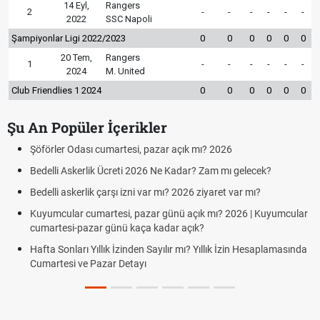
14 Eyl,
Rangers
2
-
-
-
-
-
-
2022
SSC Napoli
Şampiyonlar Ligi 2022/2023
0
0
0
0
0
0
20 Tem,
Rangers
1
-
-
-
-
-
-
2024
M. United
Club Friendlies 1 2024
0
0
0
0
0
0
Şu An Popüler İçerikler
Şöförler Odası cumartesi, pazar açık mı? 2026
Bedelli Askerlik Ücreti 2026 Ne Kadar? Zam mı gelecek?
Bedelli askerlik çarşı izni var mı? 2026 ziyaret var mı?
Kuyumcular cumartesi, pazar günü açık mı? 2026 | Kuyumcular
cumartesi-pazar günü kaça kadar açık?
Hafta Sonları Yıllık İzinden Sayılır mı? Yıllık İzin Hesaplamasında
Cumartesi ve Pazar Detayı