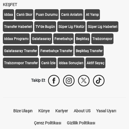
KEŞFET
iddaa
Canlı Skor
Puan Durumu
Canlı Anlatım
At Yarışı
Transfer Haberleri
TV'de Bugün
Süper Lig Fikstür
Süper Lig Haberleri
iddaa Programı
Galatasaray
Fenerbahçe
Beşiktaş
Trabzonspor
Galatasaray Transfer
Fenerbahçe Transfer
Beşiktaş Transfer
Trabzonspor Transfer
Canlı İzle
iddaa Sonuçları
Aktif Sayaç
Takip Et
Bize Ulaşın
Künye
Kariyer
About US
Yasal Uyarı
Çerez Politikası
Gizlilik Politikası