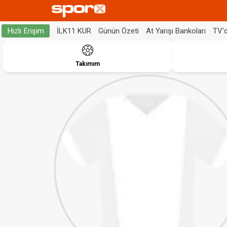
İLK11 KUR
Günün Özeti
At Yarışı Bankoları
TV'
Hızlı Erişim
Takımım