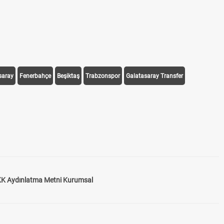
DGS Sonuçla
saray
Fenerbahçe
Beşiktaş
Trabzonspor
Galatasaray Transfer
K Aydınlatma Metni Kurumsal