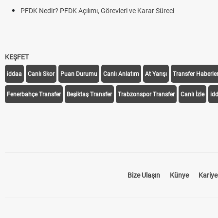
r? PFDK Açılımı, Görevleri ve Karar Süreci
KEŞFET
iddaa
Canlı Skor
Puan Durumu
Canlı Anlatım
At Yarışı
Transfer Haberler
Fenerbahçe Transfer
Beşiktaş Transfer
Trabzonspor Transfer
Canlı İzle
id
Bize Ulaşın
Künye
Kariye