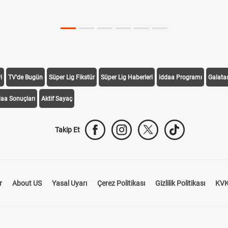
i
TV'de Bugün
Süper Lig Fikstür
Süper Lig Haberleri
iddaa Programı
Galata
daa Sonuçları
Aktif Sayaç
Takip Et
r
About US
Yasal Uyarı
Çerez Politikası
Gizlilik Politikası
KVK