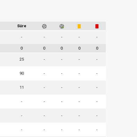
Süre
-
-
-
-
-
0
0
0
0
0
25
-
-
-
-
90
-
-
-
-
11
-
-
-
-
-
-
-
-
-
-
-
-
-
-
-
-
-
-
-