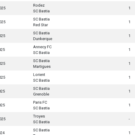
Rodez
025
1
SC Bastia
SC Bastia
025
1
Red Star
SC Bastia
025
1
Dunkerque
Annecy FC
025
1
SC Bastia
SC Bastia
025
1
Martigues
Lorient
025
1
SC Bastia
SC Bastia
025
1
Grenoble
Paris FC
025
1
SC Bastia
Troyes
025
-
SC Bastia
SC Bastia
024
1