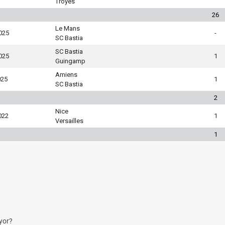
Troyes
26
Le Mans
025
-
SC Bastia
SC Bastia
025
1
Guingamp
Amiens
025
1
SC Bastia
2
Nice
022
1
Versailles
1