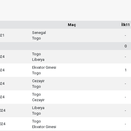
Maç
İlk11
Senegal
021
-
Togo
0
Togo
024
-
Liberya
Ekvator Ginesi
024
1
Togo
Cezayir
024
-
Togo
Togo
024
-
Cezayir
Liberya
024
-
Togo
Togo
024
-
Ekvator Ginesi