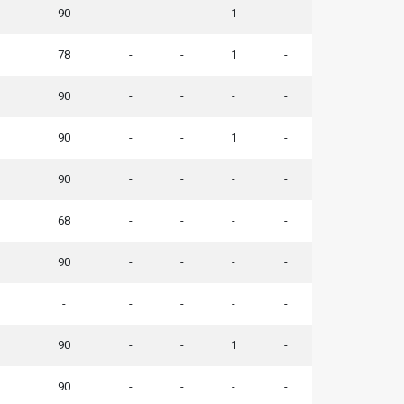
90
-
-
1
-
78
-
-
1
-
90
-
-
-
-
90
-
-
1
-
90
-
-
-
-
68
-
-
-
-
90
-
-
-
-
-
-
-
-
-
90
-
-
1
-
90
-
-
-
-