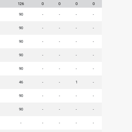
126
0
0
0
0
90
-
-
-
-
90
-
-
-
-
90
-
-
-
-
90
-
-
-
-
90
-
-
-
-
46
-
-
1
-
90
-
-
-
-
90
-
-
-
-
-
-
-
-
-