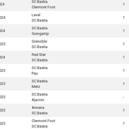
SC Bastia
024
1
Clermont Foot
Laval
024
1
SC Bastia
SC Bastia
024
1
Guingamp
Grenoble
025
1
SC Bastia
Red Star
024
1
SC Bastia
SC Bastia
025
1
Pau
SC Bastia
025
1
Metz
SC Bastia
025
-
Ajaccio
Amiens
025
1
SC Bastia
Clermont Foot
025
1
SC Bastia