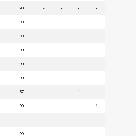
90
-
-
-
-
90
-
-
-
-
90
-
-
1
-
90
-
-
-
-
90
-
-
1
-
90
-
-
-
-
57
-
-
1
-
90
-
-
-
1
-
-
-
-
-
90
-
-
-
-