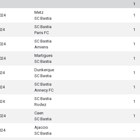
1
Metz
024
1
SC Bastia
SC Bastia
024
1
Paris FC
SC Bastia
024
1
Amiens
Martigues
024
1
SC Bastia
Dunkerque
024
1
SC Bastia
SC Bastia
024
1
Annecy FC
SC Bastia
024
1
Rodez
Caen
024
1
SC Bastia
Ajaccio
024
-
SC Bastia