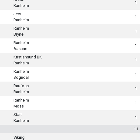
1
Ranheim
Jerv
1
Ranheim
Ranheim
1
Bryne
Ranheim
1
Aasane
Kristiansund BK
1
Ranheim
Ranheim
1
Sogndal
Raufoss
1
Ranheim
Ranheim
1
Moss
Start
1
Ranheim
11
Viking