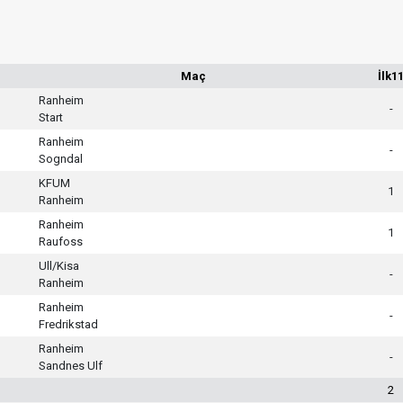
Maç
İlk1
Ranheim
-
Start
Ranheim
-
Sogndal
KFUM
1
Ranheim
Ranheim
1
Raufoss
Ull/Kisa
-
Ranheim
Ranheim
-
Fredrikstad
Ranheim
-
Sandnes Ulf
2