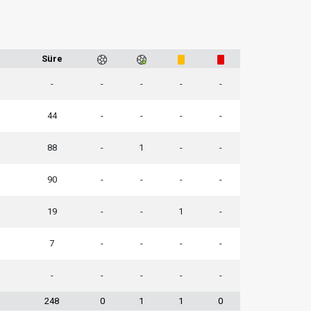
1
Süre
-
-
-
-
-
44
-
-
-
-
88
-
1
-
-
90
-
-
-
-
19
-
-
1
-
7
-
-
-
-
-
-
-
-
-
248
0
1
1
0