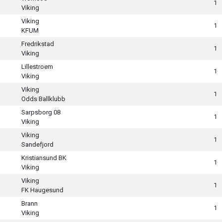
1
Viking
Viking
1
KFUM
Fredrikstad
1
Viking
Lillestroem
1
Viking
Viking
1
Odds Ballklubb
Sarpsborg 08
1
Viking
Viking
1
Sandefjord
Kristiansund BK
1
Viking
Viking
1
FK Haugesund
Brann
1
Viking