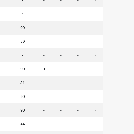
-
-
-
-
-
2
-
-
-
-
90
-
-
-
-
59
-
-
-
-
-
-
-
-
-
90
1
-
-
-
31
-
-
-
-
90
-
-
-
-
90
-
-
-
-
44
-
-
-
-