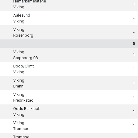
Hamarkameratene
1
Viking
Aalesund
-
Viking
Viking
-
Rosenborg
5
Viking
1
Sarpsborg 08
Bodo/Glimt
1
Viking
Viking
1
Brann
Viking
1
Fredrikstad
Odds Ballklubb
1
Viking
Viking
1
Tromsoe
Tromsoe