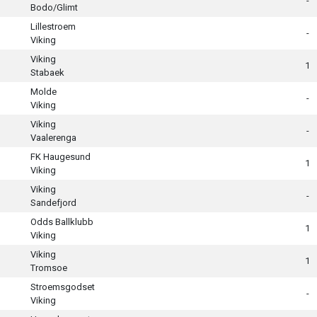
-
Bodo/Glimt
Lillestroem
-
Viking
Viking
1
Stabaek
Molde
-
Viking
Viking
-
Vaalerenga
FK Haugesund
1
Viking
Viking
-
Sandefjord
Odds Ballklubb
1
Viking
Viking
1
Tromsoe
Stroemsgodset
-
Viking