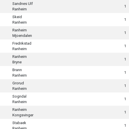
Sandnes Ulf
1
Ranheim
Skeid
1
Ranheim
Ranheim
1
Mjoendalen
Fredrikstad
1
Ranheim
Ranheim
1
Bryne
Brann
1
Ranheim
Grorud
1
Ranheim
Sogndal
1
Ranheim
Ranheim
1
Kongsvinger
Stabaek
1
Ranheim