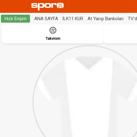
ANA SAYFA
İLK11 KUR
At Yarışı Bankoları
TV'
Hızlı Erişim
Takımım