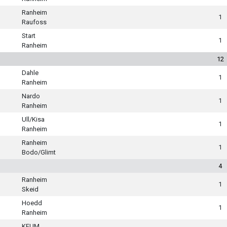
Ranheim
1
Raufoss
Start
1
Ranheim
12
Dahle
1
Ranheim
Nardo
1
Ranheim
Ull/Kisa
1
Ranheim
Ranheim
1
Bodo/Glimt
4
Ranheim
1
Skeid
Hoedd
1
Ranheim
KFUM