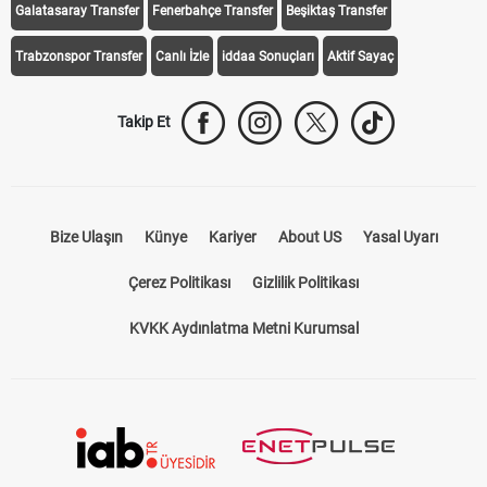
Galatasaray Transfer
Fenerbahçe Transfer
Beşiktaş Transfer
Trabzonspor Transfer
Canlı İzle
iddaa Sonuçları
Aktif Sayaç
Takip Et
Bize Ulaşın
Künye
Kariyer
About US
Yasal Uyarı
Çerez Politikası
Gizlilik Politikası
KVKK Aydınlatma Metni Kurumsal