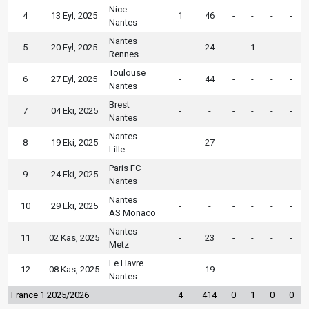
Nice
4
13 Eyl, 2025
1
46
-
-
-
-
Nantes
Nantes
5
20 Eyl, 2025
-
24
-
1
-
-
Rennes
Toulouse
6
27 Eyl, 2025
-
44
-
-
-
-
Nantes
Brest
7
04 Eki, 2025
-
-
-
-
-
-
Nantes
Nantes
8
19 Eki, 2025
-
27
-
-
-
-
Lille
Paris FC
9
24 Eki, 2025
-
-
-
-
-
-
Nantes
Nantes
10
29 Eki, 2025
-
-
-
-
-
-
AS Monaco
Nantes
11
02 Kas, 2025
-
23
-
-
-
-
Metz
Le Havre
12
08 Kas, 2025
-
19
-
-
-
-
Nantes
France 1 2025/2026
4
414
0
1
0
0