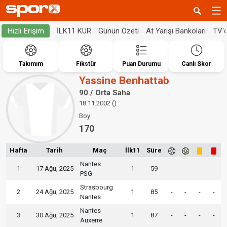
İLK11 KUR
Günün Özeti
At Yarışı Bankoları
TV'
Hızlı Erişim
Takımım
Fikstür
Puan Durumu
Canlı Skor
Yassine Benhattab
90 / Orta Saha
18.11.2002 ()
Boy:
170
Hafta
Tarih
Maç
İlk11
Süre
Nantes
1
17 Ağu, 2025
1
59
-
-
-
-
PSG
Strasbourg
2
24 Ağu, 2025
1
85
-
-
-
-
Nantes
Nantes
3
30 Ağu, 2025
1
87
-
-
-
-
Auxerre