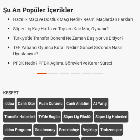
Şu An Popüler İçerikler
Hazırlık Maçı ve Dostluk Maçı Nedir? Resmî Maçlardan Farkları
Süper Lig Kaç Hafta ve Toplam Kaç Maç Oynanır?
Türkiye'de Transfer Dönemi Ne Zaman Başlıyor ve Bitiyor?
TFF Yabancı Oyuncu Kuralı Nedir? Güncel Sezonda Nasıl
Uygulanıyor?
PFDK Nedir? PFDK Açılımı, Görevleri ve Karar Süreci
KEŞFET
iddaa
Canlı Skor
Puan Durumu
Canlı Anlatım
At Yarışı
Transfer Haberleri
TV'de Bugün
Süper Lig Fikstür
Süper Lig Haberleri
iddaa Programı
Galatasaray
Fenerbahçe
Beşiktaş
Trabzonspor