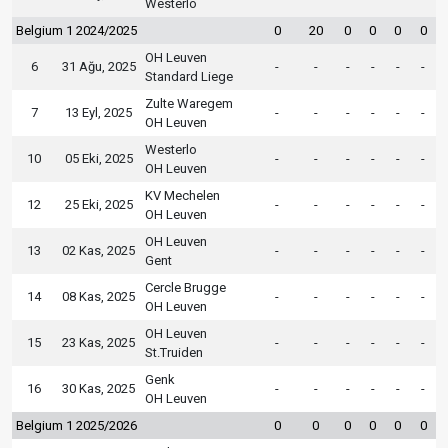
Westerlo
Belgium 1 2024/2025
0
20
0
0
0
0
OH Leuven
6
31 Ağu, 2025
-
-
-
-
-
-
Standard Liege
Zulte Waregem
7
13 Eyl, 2025
-
-
-
-
-
-
OH Leuven
Westerlo
10
05 Eki, 2025
-
-
-
-
-
-
OH Leuven
KV Mechelen
12
25 Eki, 2025
-
-
-
-
-
-
OH Leuven
OH Leuven
13
02 Kas, 2025
-
-
-
-
-
-
Gent
Cercle Brugge
14
08 Kas, 2025
-
-
-
-
-
-
OH Leuven
OH Leuven
15
23 Kas, 2025
-
-
-
-
-
-
St.Truiden
Genk
16
30 Kas, 2025
-
-
-
-
-
-
OH Leuven
Belgium 1 2025/2026
0
0
0
0
0
0