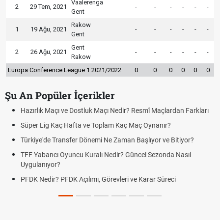
Vaalerenga
2
29 Tem, 2021
-
-
-
-
-
-
Gent
Rakow
1
19 Ağu, 2021
-
-
-
-
-
-
Gent
Gent
2
26 Ağu, 2021
-
-
-
-
-
-
Rakow
Europa Conference League 1 2021/2022
0
0
0
0
0
0
Şu An Popüler İçerikler
Hazırlık Maçı ve Dostluk Maçı Nedir? Resmî Maçlardan Farkları
Süper Lig Kaç Hafta ve Toplam Kaç Maç Oynanır?
Türkiye'de Transfer Dönemi Ne Zaman Başlıyor ve Bitiyor?
TFF Yabancı Oyuncu Kuralı Nedir? Güncel Sezonda Nasıl
Uygulanıyor?
PFDK Nedir? PFDK Açılımı, Görevleri ve Karar Süreci