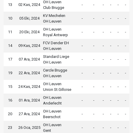
OH Leuven
13
02 Kas, 2024
-
-
-
-
-
-
Club Brugge
KV Mechelen
10
05 Eki, 2024
-
-
-
-
-
-
OH Leuven
OH Leuven
11
20 Eki, 2024
-
-
-
-
-
-
Royal Antwerp
FCV Dender EH
14
09 Kas, 2024
-
-
-
-
-
-
OH Leuven
Standard Liege
17
07 Ara, 2024
-
-
-
-
-
-
OH Leuven
Cercle Brugge
19
22 Ara, 2024
-
-
-
-
-
-
OH Leuven
OH Leuven
15
24 Kas, 2024
-
-
-
-
-
-
Union St.Gilloise
OH Leuven
16
01 Ara, 2024
-
-
-
-
-
-
Anderlecht
OH Leuven
20
27 Ara, 2024
-
-
-
-
-
-
Beerschot
OH Leuven
23
26 Oca, 2025
-
-
-
-
-
-
Gent