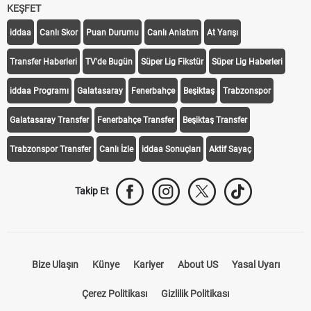
KEŞFET
iddaa
Canlı Skor
Puan Durumu
Canlı Anlatım
At Yarışı
Transfer Haberleri
TV'de Bugün
Süper Lig Fikstür
Süper Lig Haberleri
iddaa Programı
Galatasaray
Fenerbahçe
Beşiktaş
Trabzonspor
Galatasaray Transfer
Fenerbahçe Transfer
Beşiktaş Transfer
Trabzonspor Transfer
Canlı İzle
iddaa Sonuçları
Aktif Sayaç
Takip Et
Bize Ulaşın
Künye
Kariyer
About US
Yasal Uyarı
Çerez Politikası
Gizlilik Politikası