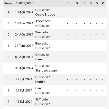
Belgium 1 2023/2024
0
0
0
0
0
0
OH Leuven
4
18 Ağu, 2024
-
-
-
-
-
-
Cercle Brugge
Anderlecht
3
10 Ağu, 2024
-
-
-
-
-
-
OH Leuven
Westerlo
5
24 Ağu, 2024
-
-
-
-
-
-
OH Leuven
Beerschot
1
27 Tem, 2024
-
-
-
-
-
-
OH Leuven
OH Leuven
2
03 Ağu, 2024
-
-
-
-
-
-
Genk
OH Leuven
6
31 Ağu, 2024
-
-
-
-
-
-
Standard Liege
OH Leuven
8
22 Eyl, 2024
-
-
-
-
-
-
Kortrijk
Gent
9
29 Eyl, 2024
-
-
-
-
-
-
OH Leuven
St.Truiden
7
15 Eyl, 2024
-
-
-
-
-
-
OH Leuven