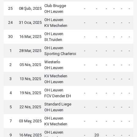
Club Brugge
25
08 Şub, 2025
-
-
-
-
-
-
OH Leuven
OH Leuven
24
31 Oca, 2025
-
-
-
-
-
-
KV Mechelen
OH Leuven
30
16 Mar, 2025
-
-
-
-
-
-
St.Truiden
OH Leuven
1
28 Mar, 2025
-
-
-
-
-
-
Sporting Charleroi
Westerlo
2
05 Nis, 2025
-
-
-
-
-
-
OH Leuven
KV Mechelen
3
13 Nis, 2025
-
-
-
-
-
-
OH Leuven
OH Leuven
4
19 Nis, 2025
-
-
-
-
-
-
FCV Dender EH
Standard Liege
5
22 Nis, 2025
-
-
-
-
-
-
OH Leuven
OH Leuven
7
03 May, 2025
-
-
-
-
-
-
KV Mechelen
OH Leuven
9
16 May, 2025
-
20
-
-
-
-