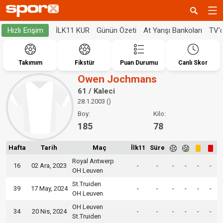
İLK11 KUR
Günün Özeti
At Yarışı Bankoları
TV'
Hızlı Erişim
Takımım
Fikstür
Puan Durumu
Canlı Skor
Owen Jochmans
61 / Kaleci
28.1.2003 ()
Boy:
Kilo:
185
78
Hafta
Tarih
Maç
İlk11
Süre
Royal Antwerp
16
02 Ara, 2023
-
-
-
-
-
-
OH Leuven
St.Truiden
39
17 May, 2024
-
-
-
-
-
-
OH Leuven
OH Leuven
34
20 Nis, 2024
-
-
-
-
-
-
St.Truiden