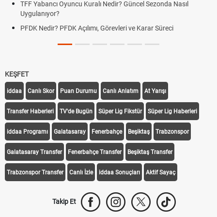
TFF Yabancı Oyuncu Kuralı Nedir? Güncel Sezonda Nasıl
Uygulanıyor?
PFDK Nedir? PFDK Açılımı, Görevleri ve Karar Süreci
KEŞFET
iddaa
Canlı Skor
Puan Durumu
Canlı Anlatım
At Yarışı
Transfer Haberleri
TV'de Bugün
Süper Lig Fikstür
Süper Lig Haberleri
iddaa Programı
Galatasaray
Fenerbahçe
Beşiktaş
Trabzonspor
Galatasaray Transfer
Fenerbahçe Transfer
Beşiktaş Transfer
Trabzonspor Transfer
Canlı İzle
iddaa Sonuçları
Aktif Sayaç
Takip Et