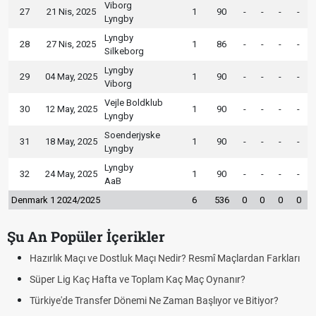
Viborg
27
21 Nis, 2025
1
90
-
-
-
-
Lyngby
Lyngby
28
27 Nis, 2025
1
86
-
-
-
-
Silkeborg
Lyngby
29
04 May, 2025
1
90
-
-
-
-
Viborg
Vejle Boldklub
30
12 May, 2025
1
90
-
-
-
-
Lyngby
Soenderjyske
31
18 May, 2025
1
90
-
-
-
-
Lyngby
Lyngby
32
24 May, 2025
1
90
-
-
-
-
AaB
Denmark 1 2024/2025
6
536
0
0
0
0
Şu An Popüler İçerikler
Hazırlık Maçı ve Dostluk Maçı Nedir? Resmî Maçlardan Farkları
Süper Lig Kaç Hafta ve Toplam Kaç Maç Oynanır?
Türkiye'de Transfer Dönemi Ne Zaman Başlıyor ve Bitiyor?