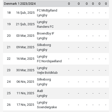
Denmark 1 2023/2024
0
0
0
0
0
0
FC Midtjylland
18
16 Şub, 2025
-
-
-
-
-
-
Lyngby
Lyngby
19
21 Şub, 2025
-
-
-
-
-
-
Randers FC
Broendby IF
20
03 Mar, 2025
-
-
-
-
-
-
Lyngby
Silkeborg
21
09 Mar, 2025
-
-
-
-
-
-
Lyngby
Lyngby
22
16 Mar, 2025
-
-
-
-
-
-
FC Nordsjaelland
Lyngby
23
30 Mar, 2025
-
-
-
-
-
-
Vejle Boldklub
Silkeborg
24
06 Nis, 2025
-
-
-
-
-
-
Lyngby
AaB
25
11 Nis, 2025
-
-
-
-
-
-
Lyngby
Lyngby
26
17 Nis, 2025
-
-
-
-
-
-
Soenderjyske