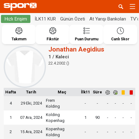
İLK11 KUR
Günün Özeti
At Yarışı Bankoları
TV'
Hızlı Erişim
Takımım
Fikstür
Puan Durumu
Canlı Skor
Jonathan Aegidius
1 / Kaleci
22.4.2002 ()
Hafta
Tarih
Maç
İlk11
Süre
Frem
4
29 Eki, 2024
-
-
-
-
-
-
Kolding
Kolding
1
07 Ara, 2024
1
90
-
-
-
-
Kopenhag
Kopenhag
2
15 Ara, 2024
-
-
-
-
-
-
Kolding