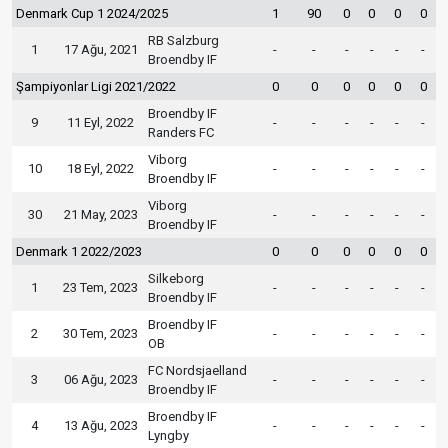
Denmark Cup 1 2024/2025
1
90
0
0
0
0
RB Salzburg
1
17 Ağu, 2021
-
-
-
-
-
-
Broendby IF
Şampiyonlar Ligi 2021/2022
0
0
0
0
0
0
Broendby IF
9
11 Eyl, 2022
-
-
-
-
-
-
Randers FC
Viborg
10
18 Eyl, 2022
-
-
-
-
-
-
Broendby IF
Viborg
30
21 May, 2023
-
-
-
-
-
-
Broendby IF
Denmark 1 2022/2023
0
0
0
0
0
0
Silkeborg
1
23 Tem, 2023
-
-
-
-
-
-
Broendby IF
Broendby IF
2
30 Tem, 2023
-
-
-
-
-
-
OB
FC Nordsjaelland
3
06 Ağu, 2023
-
-
-
-
-
-
Broendby IF
Broendby IF
4
13 Ağu, 2023
-
-
-
-
-
-
Lyngby