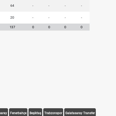
64
-
-
-
-
20
-
-
-
-
137
0
0
0
0
saray
Fenerbahçe
Beşiktaş
Trabzonspor
Galatasaray Transfer