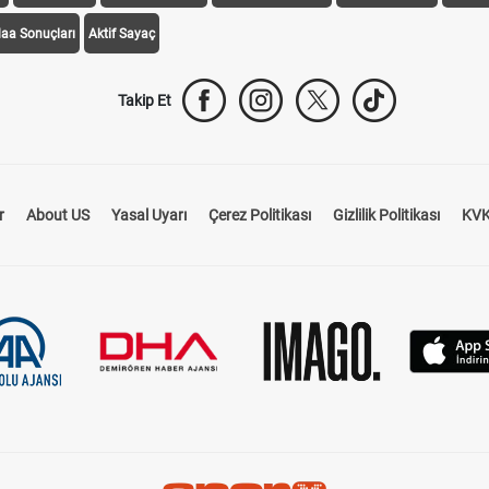
daa Sonuçları
Aktif Sayaç
Takip Et
r
About US
Yasal Uyarı
Çerez Politikası
Gizlilik Politikası
KVK