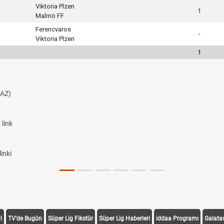
Viktoria Plzen
1
Malmö FF
Ferencvaros
-
Viktoria Plzen
1
AZ)
link
inki
i
TV'de Bugün
Süper Lig Fikstür
Süper Lig Haberleri
iddaa Programı
Galata