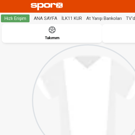
ANA SAYFA
İLK11 KUR
At Yarışı Bankoları
TV'
Hızlı Erişim
Takımım