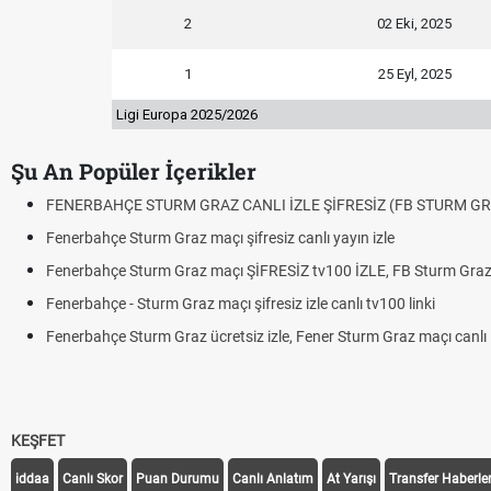
2
02 Eki, 2025
1
25 Eyl, 2025
Ligi Europa 2025/2026
Şu An Popüler İçerikler
FENERBAHÇE STURM GRAZ CANLI İZLE ŞİFRESİZ (FB STURM GR
Fenerbahçe Sturm Graz maçı şifresiz canlı yayın izle
Fenerbahçe Sturm Graz maçı ŞİFRESİZ tv100 İZLE, FB Sturm Graz 
Fenerbahçe - Sturm Graz maçı şifresiz izle canlı tv100 linki
Fenerbahçe Sturm Graz ücretsiz izle, Fener Sturm Graz maçı canlı l
KEŞFET
iddaa
Canlı Skor
Puan Durumu
Canlı Anlatım
At Yarışı
Transfer Haberler