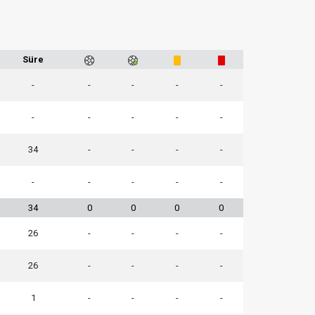
Süre
-
-
-
-
-
-
-
-
-
-
34
-
-
-
-
-
-
-
-
-
34
0
0
0
0
26
-
-
-
-
26
-
-
-
-
1
-
-
-
-