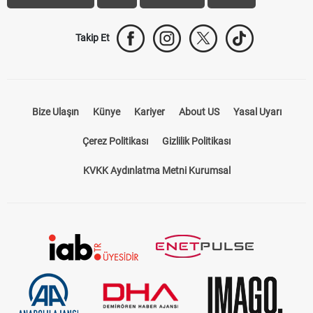
Takip Et
Bize Ulaşın
Künye
Kariyer
About US
Yasal Uyarı
Çerez Politikası
Gizlilik Politikası
KVKK Aydınlatma Metni Kurumsal