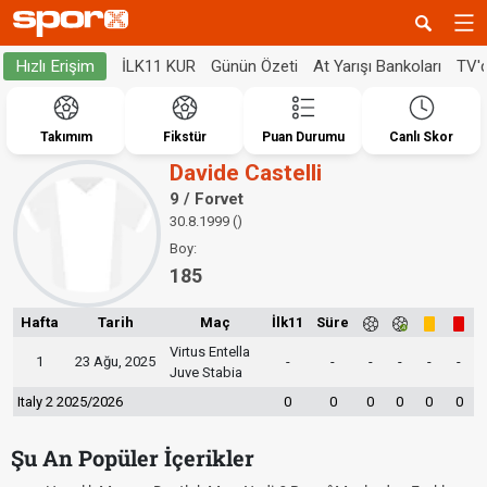
İLK11 KUR
Günün Özeti
At Yarışı Bankoları
TV'
Hızlı Erişim
Takımım
Fikstür
Puan Durumu
Canlı Skor
Davide Castelli
9 / Forvet
30.8.1999 ()
Boy:
185
Hafta
Tarih
Maç
İlk11
Süre
Virtus Entella
1
23 Ağu, 2025
-
-
-
-
-
-
Juve Stabia
Italy 2 2025/2026
0
0
0
0
0
0
Şu An Popüler İçerikler