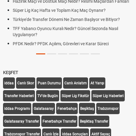
Hazırlık Maçı ve Dostluk Maçı Nedir? Resmî Maçlardan Farkları
Süper Lig Kaç Hafta ve Toplam Kaç Maç Oynanır?
Türkiye'de Transfer Dönemi Ne Zaman Başlıyor ve Bitiyor?
TFF Yabancı Oyuncu Kuralı Nedir? Güncel Sezonda Nasıl
Uygulanıyor?
PFDK Nedir? PFDK Açılımı, Görevleri ve Karar Süreci
KEŞFET
iddaa
Canlı Skor
Puan Durumu
Canlı Anlatım
At Yarışı
Transfer Haberleri
TV'de Bugün
Süper Lig Fikstür
Süper Lig Haberleri
iddaa Programı
Galatasaray
Fenerbahçe
Beşiktaş
Trabzonspor
Galatasaray Transfer
Fenerbahçe Transfer
Beşiktaş Transfer
Trabzonspor Transfer
Canlı İzle
iddaa Sonuçları
Aktif Sayaç