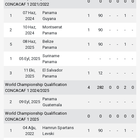
0
0
0
0
0
0
CONCACAF 1 2021/2022
07 Haz,
Panama
1
1
90
-
-
1
-
2024
Guyana
10 Haz,
Montserrat
2
1
90
-
-
-
-
2024
Panama
08 Haz,
Belize
5
1
90
-
-
1
-
2025
Panama
Suriname
1
05 Eyl, 2025
-
-
-
-
-
-
Panama
11 Eki,
El Salvador
3
1
12
-
-
-
-
2025
Panama
World Championship Qualification
4
282
0
0
2
0
CONCACAF 1 2024/2025
Panama
2
09 Eyl, 2025
-
-
-
-
-
-
Guatemala
World Championship Qualification
0
0
0
0
0
0
CONCACAF 1 2025
04 Ağu,
Hamrun Spartans
1
1
90
-
-
1
-
2022
Levski