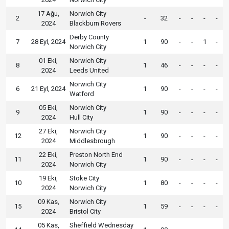
17 Ağu,
Norwich City
2
-
32
-
-
-
-
2024
Blackburn Rovers
Derby County
7
28 Eyl, 2024
1
90
-
-
1
-
Norwich City
01 Eki,
Norwich City
8
1
46
-
-
-
-
2024
Leeds United
Norwich City
6
21 Eyl, 2024
1
90
-
-
-
-
Watford
05 Eki,
Norwich City
9
1
90
-
-
-
-
2024
Hull City
27 Eki,
Norwich City
12
1
90
-
-
-
-
2024
Middlesbrough
22 Eki,
Preston North End
11
1
90
-
-
-
-
2024
Norwich City
19 Eki,
Stoke City
10
1
80
-
-
-
-
2024
Norwich City
09 Kas,
Norwich City
15
1
59
-
-
-
-
2024
Bristol City
05 Kas,
Sheffield Wednesday