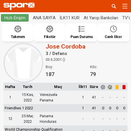
ANA SAYFA
İLK11 KUR
At Yarışı Bankoları
TV'
Hızlı Erişim
Takımım
Fikstür
Puan Durumu
Canlı Skor
Jose Cordoba
3 / Defans
03.6.2001 ()
Boy:
Kilo:
187
79
Hafta
Tarih
Maç
İlk11
Süre
15 Kas,
Venezuela
1
1
41
-
-
-
-
2022
Panama
Friendlies 1 2022
1
41
0
0
0
0
25 Mar,
Panama
12
-
-
-
-
-
-
2022
Honduras
World Championship Qualification