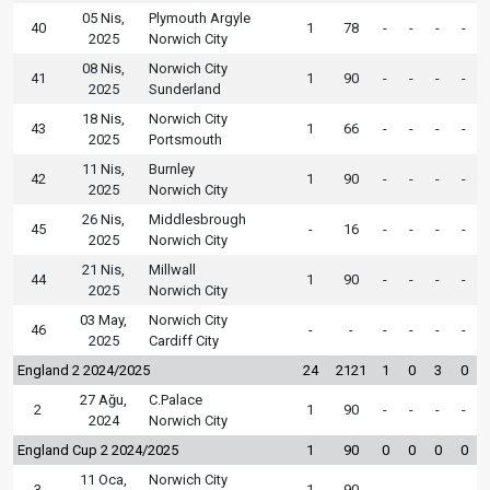
05 Nis,
Plymouth Argyle
40
1
78
-
-
-
-
2025
Norwich City
08 Nis,
Norwich City
41
1
90
-
-
-
-
2025
Sunderland
18 Nis,
Norwich City
43
1
66
-
-
-
-
2025
Portsmouth
11 Nis,
Burnley
42
1
90
-
-
-
-
2025
Norwich City
26 Nis,
Middlesbrough
45
-
16
-
-
-
-
2025
Norwich City
21 Nis,
Millwall
44
1
90
-
-
-
-
2025
Norwich City
03 May,
Norwich City
46
-
-
-
-
-
-
2025
Cardiff City
England 2 2024/2025
24
2121
1
0
3
0
27 Ağu,
C.Palace
2
1
90
-
-
-
-
2024
Norwich City
England Cup 2 2024/2025
1
90
0
0
0
0
11 Oca,
Norwich City
3
1
90
-
-
-
-