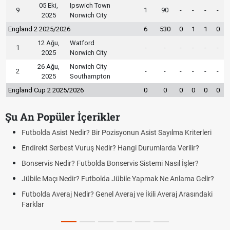
05 Eki,
Ipswich Town
9
1
90
-
-
-
-
2025
Norwich City
England 2 2025/2026
6
530
0
1
1
0
12 Ağu,
Watford
1
-
-
-
-
-
-
2025
Norwich City
26 Ağu,
Norwich City
2
-
-
-
-
-
-
2025
Southampton
England Cup 2 2025/2026
0
0
0
0
0
0
Şu An Popüler İçerikler
Futbolda Asist Nedir? Bir Pozisyonun Asist Sayılma Kriterleri
Fut
Endirekt Serbest Vuruş Nedir? Hangi Durumlarda Verilir?
Açı
Yen
Bonservis Nedir? Futbolda Bonservis Sistemi Nasıl İşler?
DGS
Jübile Maçı Nedir? Futbolda Jübile Yapmak Ne Anlama Gelir?
Tar
Futbolda Averaj Nedir? Genel Averaj ve İkili Averaj Arasındaki
Mot
Farklar
Tar
Fın