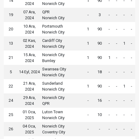
14
1
90
-
-
-
-
2024
Norwich City
07 Ara,
QPR
19
-
3
-
-
-
-
2024
Norwich City
10 Ara,
Portsmouth
20
1
90
-
-
-
-
2024
Norwich City
02 Kas,
Cardiff City
13
1
90
-
-
1
-
2024
Norwich City
15 Ara,
Norwich City
21
1
90
1
-
-
-
2024
Burnley
Swansea City
5
14 Eyl, 2024
-
18
-
-
-
-
Norwich City
21 Ara,
Sunderland
22
1
90
-
-
1
-
2024
Norwich City
29 Ara,
Norwich City
24
-
16
-
-
-
-
2024
QPR
01 Oca,
Luton Town
25
-
10
-
-
-
-
2025
Norwich City
04 Oca,
Norwich City
26
-
-
-
-
-
-
2025
Coventry City