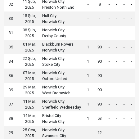
11 Şub,
Norwich City
32
-
8
-
-
-
-
2025
Preston North End
15 Şub,
Hull City
33
-
-
-
-
-
-
2025
Norwich City
08 Şub,
Norwich City
31
-
-
-
-
-
-
2025
Derby County
01 Mar,
Blackburn Rovers
35
1
90
-
-
-
-
2025
Norwich City
22 Şub,
Norwich City
34
1
90
-
-
-
-
2025
Stoke City
07 Mar,
Norwich City
36
1
90
-
-
-
-
2025
Oxford United
29 Mar,
Norwich City
39
1
90
-
-
-
-
2025
West Bromwich
11 Mar,
Norwich City
37
1
90
-
-
-
-
2025
Sheffield Wednesday
14 Mar,
Bristol City
38
1
53
-
-
-
-
2025
Norwich City
25 Oca,
Norwich City
29
-
12
-
-
-
-
2025
Swansea City