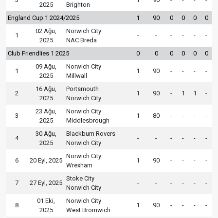
2025
Brighton
England Cup 1 2024/2025
1
90
0
0
0
0
02 Ağu,
Norwich City
1
-
-
-
-
-
-
2025
NAC Breda
Club Friendlies 1 2025
0
0
0
0
0
0
09 Ağu,
Norwich City
1
1
90
-
-
-
-
2025
Millwall
16 Ağu,
Portsmouth
2
1
90
-
1
1
-
2025
Norwich City
23 Ağu,
Norwich City
3
1
80
-
-
-
-
2025
Middlesbrough
30 Ağu,
Blackburn Rovers
4
-
-
-
-
-
-
2025
Norwich City
Norwich City
6
20 Eyl, 2025
1
90
-
-
-
-
Wrexham
Stoke City
7
27 Eyl, 2025
-
-
-
-
-
-
Norwich City
01 Eki,
Norwich City
8
1
90
-
-
-
-
2025
West Bromwich