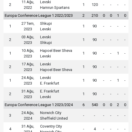
11 Ağu,
Levski
2
1
120
-
-
-
-
2022
Hamrun Spartans
Europa Conference League 1 2022/2023
2
210
0
0
1
0
27 Tem,
Shkupi
1
1
90
-
-
-
-
2023
Levski
03 Ağu,
Levski
2
1
90
-
-
-
-
2023
Shkupi
10 Ağu,
Hapoel Beer Sheva
1
1
90
-
-
1
-
2023
Levski
17 Ağu,
Levski
2
1
90
-
-
-
-
2023
Hapoel Beer Sheva
24 Ağu,
Levski
1
1
90
-
-
1
-
2023
E. Frankfurt
31 Ağu,
E. Frankfurt
2
1
90
-
-
-
-
2023
Levski
Europa Conference League 1 2023/2024
6
540
0
0
2
0
24 Ağu,
Norwich City
3
-
-
-
-
-
-
2024
Sheffield United
31 Ağu,
Coventry City
4
-
4
-
-
-
-
2024
Norwich City