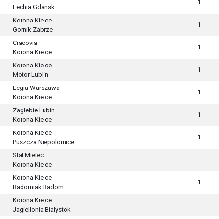
1
Lechia Gdansk
Korona Kielce
1
Gornik Zabrze
Cracovia
1
Korona Kielce
Korona Kielce
1
Motor Lublin
Legia Warszawa
1
Korona Kielce
Zaglebie Lubin
1
Korona Kielce
Korona Kielce
1
Puszcza Niepolomice
Stal Mielec
-
Korona Kielce
Korona Kielce
1
Radomiak Radom
Korona Kielce
-
Jagiellonia Bialystok