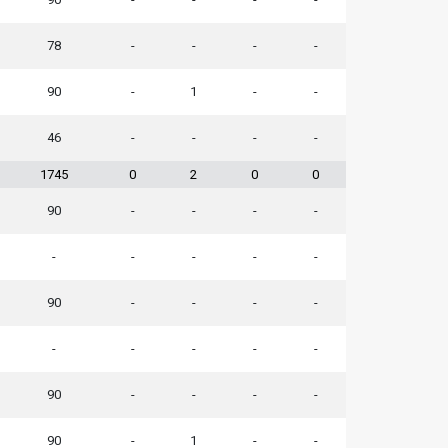
78
-
-
-
-
90
-
1
-
-
46
-
-
-
-
1745
0
2
0
0
90
-
-
-
-
-
-
-
-
-
90
-
-
-
-
-
-
-
-
-
90
-
-
-
-
90
-
1
-
-