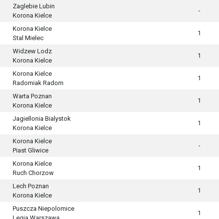
Zaglebie Lubin
-
Korona Kielce
Korona Kielce
1
Stal Mielec
Widzew Lodz
1
Korona Kielce
Korona Kielce
1
Radomiak Radom
Warta Poznan
1
Korona Kielce
Jagiellonia Bialystok
1
Korona Kielce
Korona Kielce
-
Piast Gliwice
Korona Kielce
1
Ruch Chorzow
Lech Poznan
1
Korona Kielce
Puszcza Niepolomice
1
Legia Warszawa