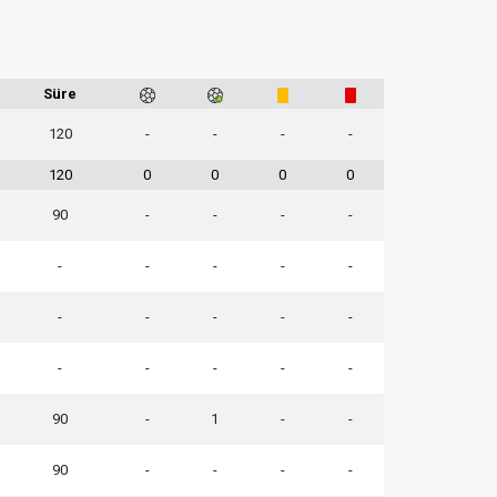
Süre
120
-
-
-
-
120
0
0
0
0
90
-
-
-
-
-
-
-
-
-
-
-
-
-
-
-
-
-
-
-
90
-
1
-
-
90
-
-
-
-