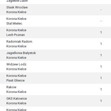
Zaglebie Lubin
Slask Wroclaw
-
Korona Kielce
Korona Kielce
-
Stal Mielec
Korona Kielce
1
Lech Poznan
Radomiak Radom
1
Korona Kielce
Jagiellonia Bialystok
1
Korona Kielce
Widzew Lodz
1
Korona Kielce
Korona Kielce
1
Piast Gliwice
Rakow
1
Korona Kielce
GKS Katowice
1
Korona Kielce
Korona Kielce