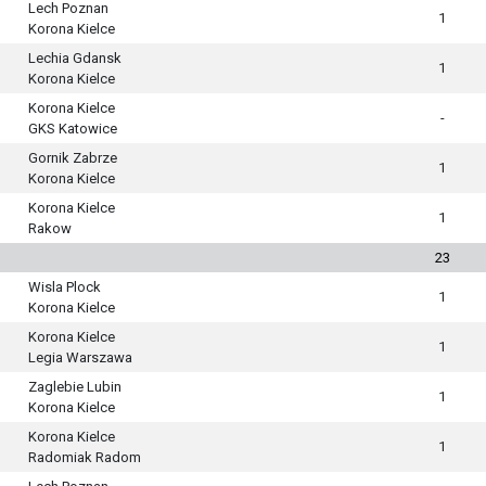
Lech Poznan
1
Korona Kielce
Lechia Gdansk
1
Korona Kielce
Korona Kielce
-
GKS Katowice
Gornik Zabrze
1
Korona Kielce
Korona Kielce
1
Rakow
23
Wisla Plock
1
Korona Kielce
Korona Kielce
1
Legia Warszawa
Zaglebie Lubin
1
Korona Kielce
Korona Kielce
1
Radomiak Radom