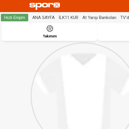
ANA SAYFA
İLK11 KUR
At Yarışı Bankoları
TV'
Hızlı Erişim
Takımım