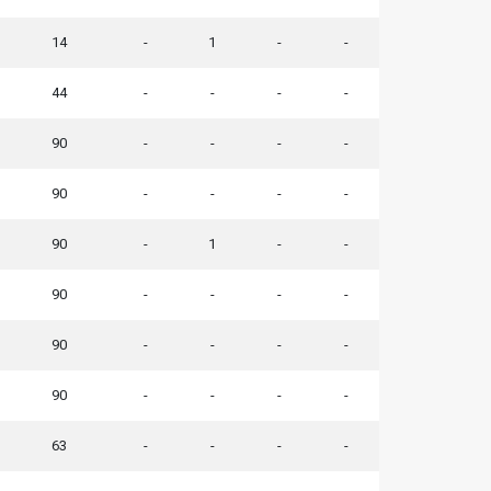
14
-
1
-
-
44
-
-
-
-
90
-
-
-
-
90
-
-
-
-
90
-
1
-
-
90
-
-
-
-
90
-
-
-
-
90
-
-
-
-
63
-
-
-
-