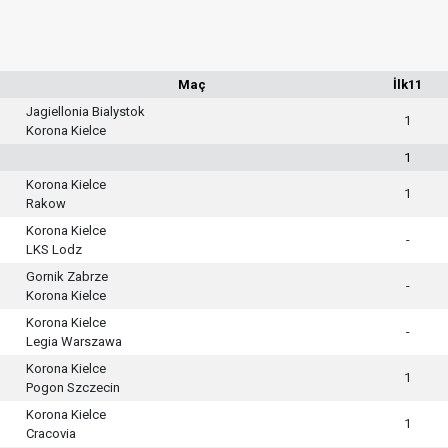
Maç
İlk11
Jagiellonia Bialystok
1
Korona Kielce
1
Korona Kielce
1
Rakow
Korona Kielce
-
LKS Lodz
Gornik Zabrze
-
Korona Kielce
Korona Kielce
-
Legia Warszawa
Korona Kielce
1
Pogon Szczecin
Korona Kielce
1
Cracovia