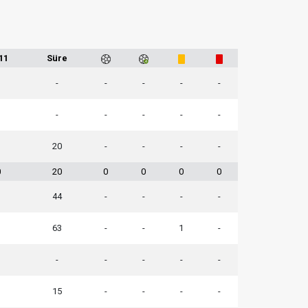
11
Süre
-
-
-
-
-
-
-
-
-
-
20
-
-
-
-
0
20
0
0
0
0
44
-
-
-
-
1
63
-
-
1
-
-
-
-
-
-
15
-
-
-
-