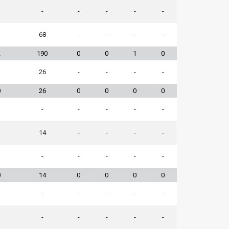
-
-
-
-
-
1
68
-
-
-
-
2
190
0
0
1
0
26
-
-
-
-
0
26
0
0
0
0
-
-
-
-
-
14
-
-
-
-
-
-
-
-
-
0
14
0
0
0
0
-
-
-
-
-
-
-
-
-
-