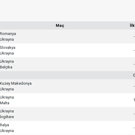
Maç
İlk
Romanya
-
Ukrayna
Slovakya
-
Ukrayna
Ukrayna
-
Belçika
Kuzey Makedonya
-
Ukrayna
Ukrayna
Malta
Ukrayna
-
İngiltere
İtalya
-
Ukrayna