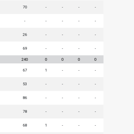
1
70
-
-
-
-
-
-
-
-
-
26
-
-
-
-
1
69
-
-
-
-
3
240
0
0
0
0
1
67
1
-
-
-
1
53
-
-
-
-
1
86
-
-
-
-
1
78
-
-
-
-
1
68
1
-
-
-