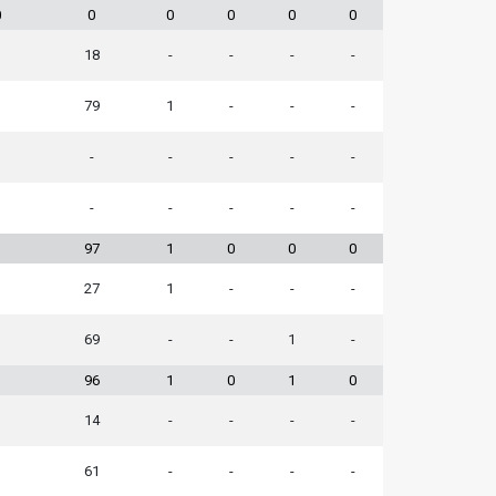
0
0
0
0
0
0
18
-
-
-
-
1
79
1
-
-
-
-
-
-
-
-
-
-
-
-
-
1
97
1
0
0
0
27
1
-
-
-
1
69
-
-
1
-
1
96
1
0
1
0
14
-
-
-
-
1
61
-
-
-
-