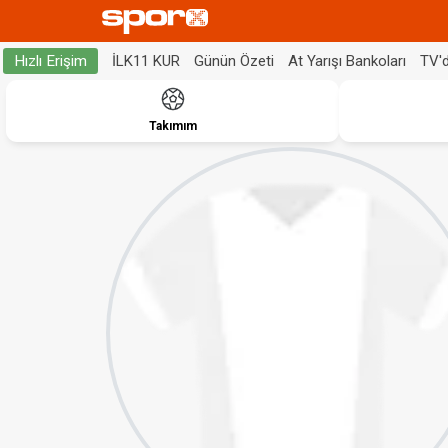
İLK11 KUR
Günün Özeti
At Yarışı Bankoları
TV'
Hızlı Erişim
Takımım