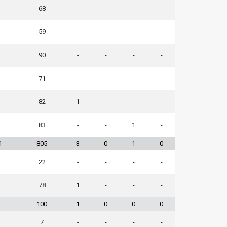
1
68
-
-
-
-
1
59
-
-
-
-
1
90
-
-
-
-
1
71
-
-
-
-
1
82
1
-
-
-
1
83
-
-
1
-
1
805
3
0
1
0
22
-
-
-
-
1
78
1
-
-
-
1
100
1
0
0
0
7
-
-
-
-