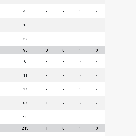
45
-
-
1
-
16
-
-
-
-
27
-
-
-
-
0
95
0
0
1
0
6
-
-
-
-
11
-
-
-
-
24
-
-
1
-
1
84
1
-
-
-
1
90
-
-
-
-
2
215
1
0
1
0