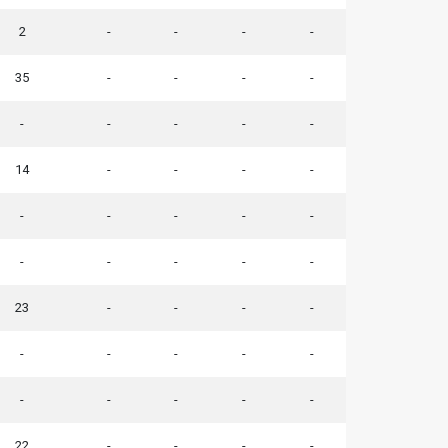
2
-
-
-
-
35
-
-
-
-
-
-
-
-
-
14
-
-
-
-
-
-
-
-
-
-
-
-
-
-
23
-
-
-
-
-
-
-
-
-
-
-
-
-
-
22
-
-
-
-