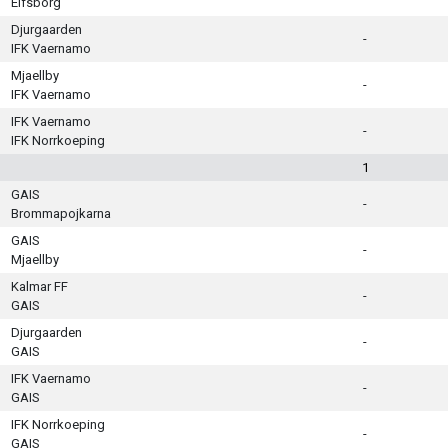
Elfsborg
Djurgaarden
-
IFK Vaernamo
Mjaellby
-
IFK Vaernamo
IFK Vaernamo
-
IFK Norrkoeping
1
GAIS
-
Brommapojkarna
GAIS
-
Mjaellby
Kalmar FF
-
GAIS
Djurgaarden
-
GAIS
IFK Vaernamo
-
GAIS
IFK Norrkoeping
-
GAIS