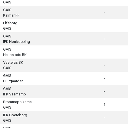
GAIS
GAIS
-
Kalmar FF
Elfsborg
-
GAIS
GAIS
-
IFK Norrkoeping
GAIS
-
Halmstads BK
Vasteras SK
-
GAIS
GAIS
-
Djurgaarden
GAIS
-
IFK Vaernamo
Brommapojkarna
1
GAIS
IFK Goeteborg
-
GAIS