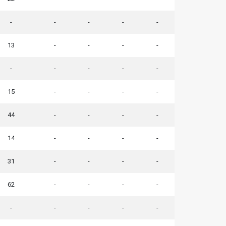
-
-
-
-
-
13
-
-
-
-
-
-
-
-
-
15
-
-
-
-
44
-
-
-
-
14
-
-
-
-
31
-
-
-
-
62
-
-
-
-
-
-
-
-
-