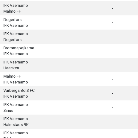
IFK Vaernamo
-
Malmö FF
Degerfors
-
IFK Vaernamo
IFK Vaernamo
-
Degerfors
Brommapojkarna
-
IFK Vaernamo
IFK Vaernamo
-
Haecken
Malmö FF
-
IFK Vaernamo
Varbergs BoIS FC
-
IFK Vaernamo
IFK Vaernamo
-
Sirius
IFK Vaernamo
-
Halmstads BK
IFK Vaernamo
-