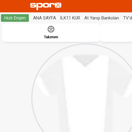
ANA SAYFA
İLK11 KUR
At Yarışı Bankoları
TV'
Hızlı Erişim
Takımım