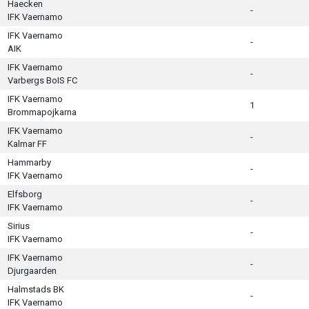
Haecken
-
IFK Vaernamo
IFK Vaernamo
-
AIK
IFK Vaernamo
-
Varbergs BoIS FC
IFK Vaernamo
1
Brommapojkarna
IFK Vaernamo
-
Kalmar FF
Hammarby
-
IFK Vaernamo
Elfsborg
-
IFK Vaernamo
Sirius
-
IFK Vaernamo
IFK Vaernamo
-
Djurgaarden
Halmstads BK
-
IFK Vaernamo