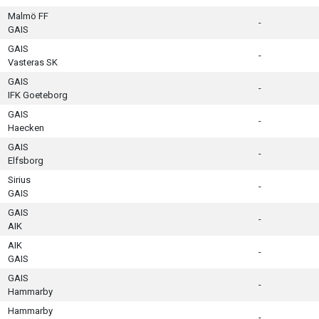
Malmö FF
-
GAIS
GAIS
-
Vasteras SK
GAIS
-
IFK Goeteborg
GAIS
-
Haecken
GAIS
-
Elfsborg
Sirius
-
GAIS
GAIS
-
AIK
AIK
-
GAIS
GAIS
-
Hammarby
Hammarby
-