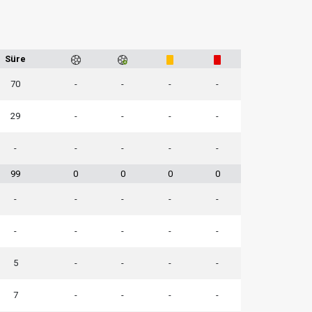
Süre
70
-
-
-
-
29
-
-
-
-
-
-
-
-
-
99
0
0
0
0
-
-
-
-
-
-
-
-
-
-
5
-
-
-
-
7
-
-
-
-