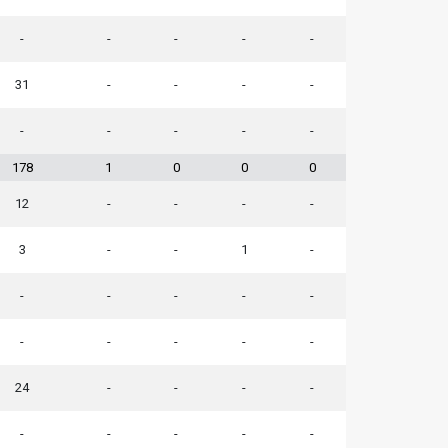
-
-
-
-
-
31
-
-
-
-
-
-
-
-
-
178
1
0
0
0
12
-
-
-
-
3
-
-
1
-
-
-
-
-
-
-
-
-
-
-
24
-
-
-
-
-
-
-
-
-