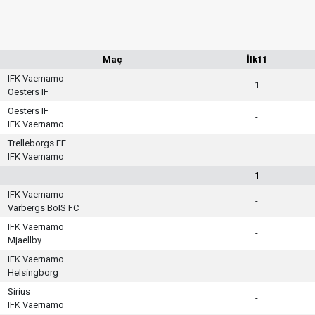
Maç
İlk11
IFK Vaernamo
1
Oesters IF
Oesters IF
-
IFK Vaernamo
Trelleborgs FF
-
IFK Vaernamo
1
IFK Vaernamo
-
Varbergs BoIS FC
IFK Vaernamo
-
Mjaellby
IFK Vaernamo
-
Helsingborg
Sirius
-
IFK Vaernamo