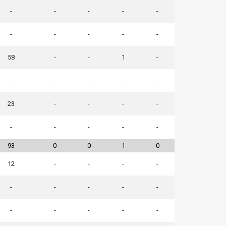
-
-
-
-
-
-
-
-
-
-
58
-
-
1
-
-
-
-
-
-
23
-
-
-
-
-
-
-
-
-
93
0
0
1
0
12
-
-
-
-
-
-
-
-
-
-
-
-
-
-