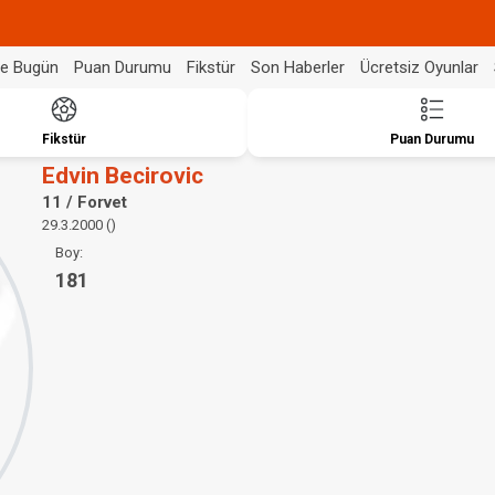
de Bugün
Puan Durumu
Fikstür
Son Haberler
Ücretsiz Oyunlar
Fikstür
Puan Durumu
Edvin Becirovic
11 / Forvet
29.3.2000 ()
Boy:
181