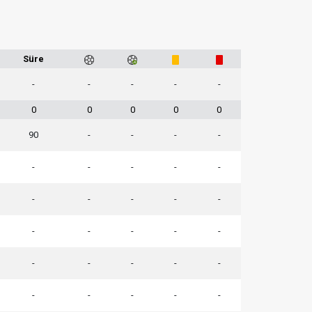
Süre
-
-
-
-
-
0
0
0
0
0
90
-
-
-
-
-
-
-
-
-
-
-
-
-
-
-
-
-
-
-
-
-
-
-
-
-
-
-
-
-