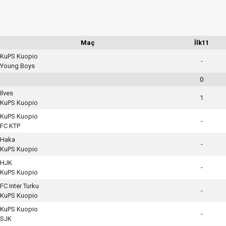
Maç
İlk11
KuPS Kuopio
-
Young Boys
0
Ilves
1
KuPS Kuopio
KuPS Kuopio
-
FC KTP
Haka
-
KuPS Kuopio
HJK
-
KuPS Kuopio
FC Inter Turku
-
KuPS Kuopio
KuPS Kuopio
-
SJK