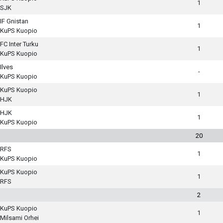
1
SJK
IF Gnistan
1
KuPS Kuopio
FC Inter Turku
1
KuPS Kuopio
Ilves
-
KuPS Kuopio
KuPS Kuopio
1
HJK
HJK
1
KuPS Kuopio
20
RFS
1
KuPS Kuopio
KuPS Kuopio
1
RFS
2
KuPS Kuopio
1
Milsami Orhei