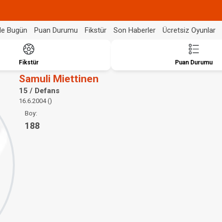
de Bugün
Puan Durumu
Fikstür
Son Haberler
Ücretsiz Oyunlar
Fikstür
Puan Durumu
Samuli Miettinen
15 / Defans
16.6.2004 ()
Boy:
188