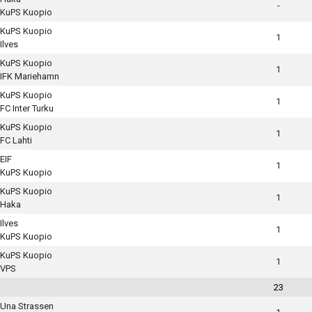
-
KuPS Kuopio
KuPS Kuopio
1
Ilves
KuPS Kuopio
1
IFK Mariehamn
KuPS Kuopio
1
FC Inter Turku
KuPS Kuopio
1
FC Lahti
EIF
1
KuPS Kuopio
KuPS Kuopio
1
Haka
Ilves
1
KuPS Kuopio
KuPS Kuopio
1
VPS
23
Una Strassen