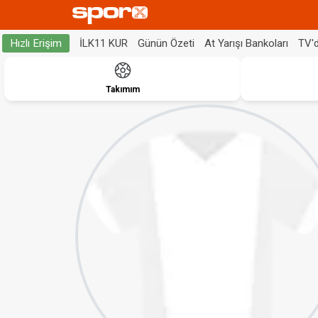
İLK11 KUR
Günün Özeti
At Yarışı Bankoları
TV'
Hızlı Erişim
Takımım