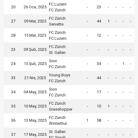
FC Luzern
20
26 Oca, 2025
-
23
-
-
-
-
FC Zürich
FC Zürich
27
09 Mar, 2025
-
44
1
-
-
-
Servette
FC Zürich
28
15 Mar, 2025
-
12
-
-
-
-
FC Luzern
FC Zürich
23
09 Şub, 2025
-
-
-
-
-
-
St. Gallen
Sion
24
15 Şub, 2025
-
34
-
-
1
-
FC Zürich
Young Boys
33
21 Nis, 2025
-
44
-
-
-
-
FC Zürich
Sion
34
04 May, 2025
-
17
-
-
-
-
FC Zürich
FC Zürich
35
10 May, 2025
-
10
1
-
-
-
Grasshopper
FC Zürich
36
13 May, 2025
1
58
-
-
-
-
Winterthur
St. Gallen
37
17 May, 2025
-
-
-
-
-
-
FC Zürich