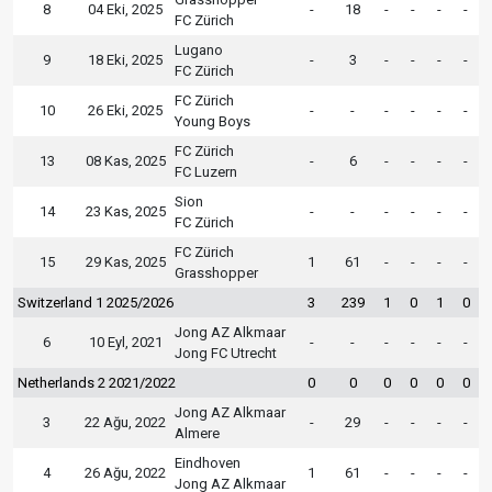
8
04 Eki, 2025
-
18
-
-
-
-
FC Zürich
Lugano
9
18 Eki, 2025
-
3
-
-
-
-
FC Zürich
FC Zürich
10
26 Eki, 2025
-
-
-
-
-
-
Young Boys
FC Zürich
13
08 Kas, 2025
-
6
-
-
-
-
FC Luzern
Sion
14
23 Kas, 2025
-
-
-
-
-
-
FC Zürich
FC Zürich
15
29 Kas, 2025
1
61
-
-
-
-
Grasshopper
Switzerland 1 2025/2026
3
239
1
0
1
0
Jong AZ Alkmaar
6
10 Eyl, 2021
-
-
-
-
-
-
Jong FC Utrecht
Netherlands 2 2021/2022
0
0
0
0
0
0
Jong AZ Alkmaar
3
22 Ağu, 2022
-
29
-
-
-
-
Almere
Eindhoven
4
26 Ağu, 2022
1
61
-
-
-
-
Jong AZ Alkmaar