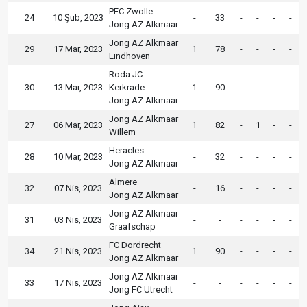
PEC Zwolle
24
10 Şub, 2023
-
33
-
-
-
-
Jong AZ Alkmaar
Jong AZ Alkmaar
29
17 Mar, 2023
1
78
-
-
-
-
Eindhoven
Roda JC
30
13 Mar, 2023
Kerkrade
1
90
-
-
-
-
Jong AZ Alkmaar
Jong AZ Alkmaar
27
06 Mar, 2023
1
82
-
1
-
-
Willem
Heracles
28
10 Mar, 2023
-
32
-
-
-
-
Jong AZ Alkmaar
Almere
32
07 Nis, 2023
-
16
-
-
-
-
Jong AZ Alkmaar
Jong AZ Alkmaar
31
03 Nis, 2023
-
-
-
-
-
-
Graafschap
FC Dordrecht
34
21 Nis, 2023
1
90
-
-
-
-
Jong AZ Alkmaar
Jong AZ Alkmaar
33
17 Nis, 2023
-
-
-
-
-
-
Jong FC Utrecht