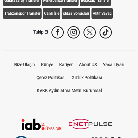
Galatasaray Transfer
Fenerbahçe Transfer
Beşiktaş Transfer
Trabzonspor Transfer
Canlı İzle
iddaa Sonuçları
Aktif Sayaç
Takip Et
Bize Ulaşın
Künye
Kariyer
About US
Yasal Uyarı
Çerez Politikası
Gizlilik Politikası
KVKK Aydınlatma Metni Kurumsal