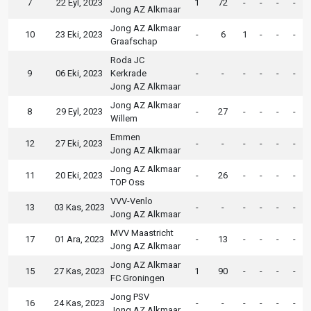
7
22 Eyl, 2023
1
72
-
-
-
-
Jong AZ Alkmaar
Jong AZ Alkmaar
10
23 Eki, 2023
-
6
1
-
-
-
Graafschap
Roda JC
9
06 Eki, 2023
Kerkrade
-
-
-
-
-
-
Jong AZ Alkmaar
Jong AZ Alkmaar
8
29 Eyl, 2023
-
27
-
-
-
-
Willem
Emmen
12
27 Eki, 2023
-
-
-
-
-
-
Jong AZ Alkmaar
Jong AZ Alkmaar
11
20 Eki, 2023
-
26
-
-
-
-
TOP Oss
VVV-Venlo
13
03 Kas, 2023
-
-
-
-
-
-
Jong AZ Alkmaar
MVV Maastricht
17
01 Ara, 2023
-
13
-
-
-
-
Jong AZ Alkmaar
Jong AZ Alkmaar
15
27 Kas, 2023
1
90
-
-
-
-
FC Groningen
Jong PSV
16
24 Kas, 2023
-
-
-
-
-
-
Jong AZ Alkmaar