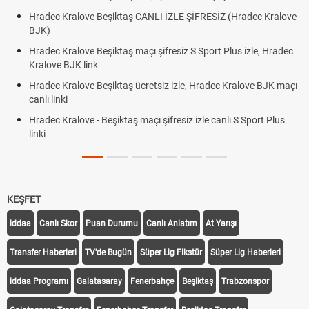
LE ŞİFRESİZ (Hradec Kralove
Hradec Kralove Beşiktaş maçı şifresiz
BJK link
siz S Sport Plus izle, Hradec
Trivela Nedir? Trivela Vuruşu Nasıl Yap
Röveşata Nedir? Röveşata Vuruşu Nası
izle, Hradec Kralove BJK maçı
Plonjon Nedir? Kalecilikte Plonjon Hare
siz izle canlı S Sport Plus
KEŞFET
iddaa
Canlı Skor
Puan Durumu
Canlı Anlatım
At Yarışı
Transfer Haberleri
TV'de Bugün
Süper Lig Fikstür
Süper Lig Haberleri
iddaa Programı
Galatasaray
Fenerbahçe
Beşiktaş
Trabzonspor