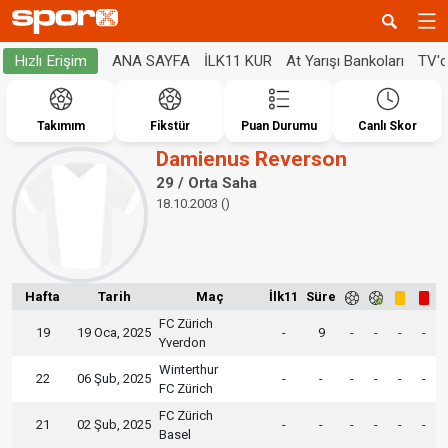
ANA SAYFA
İLK11 KUR
At Yarışı Bankoları
TV'
Hızlı Erişim
Takımım
Fikstür
Puan Durumu
Canlı Skor
Damienus Reverson
29 / Orta Saha
18.10.2003 ()
Hafta
Tarih
Maç
İlk11
Süre
FC Zürich
19
19 Oca, 2025
-
9
-
-
-
-
Yverdon
Winterthur
22
06 Şub, 2025
-
-
-
-
-
-
FC Zürich
FC Zürich
21
02 Şub, 2025
-
-
-
-
-
-
Basel