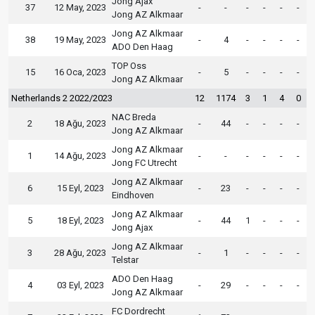
Jong Ajax
37
12 May, 2023
-
-
-
-
-
-
Jong AZ Alkmaar
Jong AZ Alkmaar
38
19 May, 2023
-
4
-
-
-
-
ADO Den Haag
TOP Oss
15
16 Oca, 2023
-
5
-
-
-
-
Jong AZ Alkmaar
Netherlands 2 2022/2023
12
1174
3
1
4
0
NAC Breda
2
18 Ağu, 2023
-
44
-
-
-
-
Jong AZ Alkmaar
Jong AZ Alkmaar
1
14 Ağu, 2023
-
-
-
-
-
-
Jong FC Utrecht
Jong AZ Alkmaar
6
15 Eyl, 2023
-
23
-
-
-
-
Eindhoven
Jong AZ Alkmaar
5
18 Eyl, 2023
-
44
1
-
-
-
Jong Ajax
Jong AZ Alkmaar
3
28 Ağu, 2023
-
1
-
-
-
-
Telstar
ADO Den Haag
4
03 Eyl, 2023
-
29
-
-
-
-
Jong AZ Alkmaar
FC Dordrecht