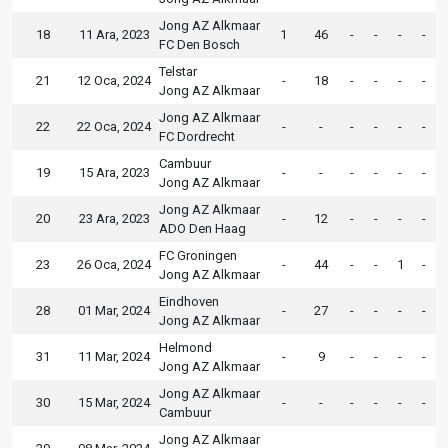
Jong AZ Alkmaar
18
11 Ara, 2023
1
46
-
-
-
-
FC Den Bosch
Telstar
21
12 Oca, 2024
-
18
-
-
-
-
Jong AZ Alkmaar
Jong AZ Alkmaar
22
22 Oca, 2024
-
-
-
-
-
-
FC Dordrecht
Cambuur
19
15 Ara, 2023
-
-
-
-
-
-
Jong AZ Alkmaar
Jong AZ Alkmaar
20
23 Ara, 2023
-
12
-
-
-
-
ADO Den Haag
FC Groningen
23
26 Oca, 2024
-
44
-
-
1
-
Jong AZ Alkmaar
Eindhoven
28
01 Mar, 2024
-
27
-
-
-
-
Jong AZ Alkmaar
Helmond
31
11 Mar, 2024
-
9
-
-
-
-
Jong AZ Alkmaar
Jong AZ Alkmaar
30
15 Mar, 2024
-
-
-
-
-
-
Cambuur
Jong AZ Alkmaar