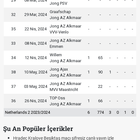
29
08 Mar, 2024
-
-
-
-
-
-
Jong PSV
Graafschap
32
29 Mar, 2024
-
-
-
-
-
-
Jong AZ Alkmaar
Jong AZ Alkmaar
35
22 Nis, 2024
-
-
-
-
-
-
VVV-Venlo
Jong AZ Alkmaar
33
08 Nis, 2024
-
-
-
-
-
-
Emmen
Willem
34
12 Nis, 2024
1
65
-
-
-
-
Jong AZ Alkmaar
Jong Ajax
38
10 May, 2024
1
90
1
-
-
-
Jong AZ Alkmaar
Jong AZ Alkmaar
37
03 May, 2024
-
22
-
-
-
-
MVV Maastricht
TOP Oss
36
26 Nis, 2024
1
66
-
-
-
-
Jong AZ Alkmaar
Netherlands 2 2023/2024
6
774
3
0
1
0
Şu An Popüler İçerikler
iz canlı yayın izle
Hradec Kralove - Beşiktaş maçı şifresiz 