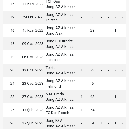
TOP Oss
15
11 Kas, 2022
-
-
-
-
-
-
Jong AZ Alkmaar
Jong AZ Alkmaar
12
24 Eki, 2022
-
3
-
-
-
-
Telstar
Jong AZ Alkmaar
16
17 Kas, 2022
-
28
-
-
1
-
Jong Ajax
Jong FC Utrecht
18
09 Oca, 2023
-
-
-
-
-
-
Jong AZ Alkmaar
Jong AZ Alkmaar
19
06 Oca, 2023
-
-
-
-
-
-
Heracles
Telstar
20
13 Oca, 2023
1
73
-
-
-
-
Jong AZ Alkmaar
Jong AZ Alkmaar
21
23 Oca, 2023
-
6
-
-
-
-
Helmond
NAC Breda
22
27 Oca, 2023
1
62
-
-
1
-
Jong AZ Alkmaar
Jong AZ Alkmaar
25
17 Şub, 2023
1
54
-
-
-
-
FC Den Bosch
Jong PSV
26
27 Şub, 2023
-
9
1
-
1
-
Jong AZ Alkmaar