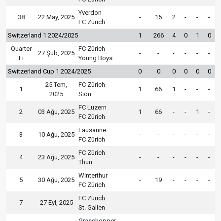
Yverdon
38
22 May, 2025
-
15
2
-
-
-
FC Zürich
Switzerland 1 2024/2025
1
266
4
0
1
0
Quarter
FC Zürich
27 Şub, 2025
-
-
-
-
-
-
Fi
Young Boys
Switzerland Cup 1 2024/2025
0
0
0
0
0
0
25 Tem,
FC Zürich
1
1
66
1
-
-
-
2025
Sion
FC Luzern
2
03 Ağu, 2025
1
66
-
-
1
-
FC Zürich
Lausanne
3
10 Ağu, 2025
-
-
-
-
-
-
FC Zürich
FC Zürich
4
23 Ağu, 2025
-
-
-
-
-
-
Thun
Winterthur
5
30 Ağu, 2025
-
19
-
-
-
-
FC Zürich
FC Zürich
7
27 Eyl, 2025
-
-
-
-
-
-
St. Gallen
Grasshopper