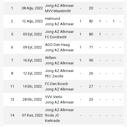
Jong AZ Alkmaar
1
08 Ağu, 2022
-
20
-
-
-
-
MVV Maastricht
Helmond
2
12 Ağu, 2022
1
82
1
-
1
-
Jong AZ Alkmaar
Jong AZ Alkmaar
5
05 Eyl, 2022
1
80
1
-
-
-
FC Dordrecht
ADO Den Haag
6
09 Eyl, 2022
1
71
-
-
-
-
Jong AZ Alkmaar
Willem
7
16 Eyl, 2022
1
90
-
-
-
-
Jong AZ Alkmaar
Jong AZ Alkmaar
8
12 Eyl, 2022
-
26
-
-
-
-
PEC Zwolle
FC Den Bosch
11
14 Eki, 2022
-
27
-
-
-
-
Jong AZ Alkmaar
VVV-Venlo
13
28 Eki, 2022
-
23
-
-
-
-
Jong AZ Alkmaar
Jong AZ Alkmaar
14
07 Kas, 2022
Roda JC
-
-
-
-
-
-
Kerkrade