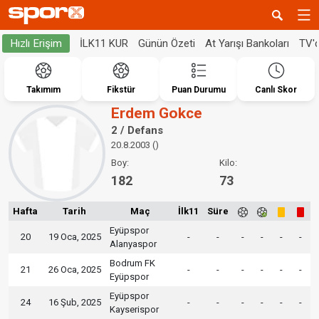
İLK11 KUR
Günün Özeti
At Yarışı Bankoları
TV'
Hızlı Erişim
Takımım
Fikstür
Puan Durumu
Canlı Skor
Erdem Gokce
2 / Defans
20.8.2003 ()
Boy:
Kilo:
182
73
Hafta
Tarih
Maç
İlk11
Süre
Eyüpspor
20
19 Oca, 2025
-
-
-
-
-
-
Alanyaspor
Bodrum FK
21
26 Oca, 2025
-
-
-
-
-
-
Eyüpspor
Eyüpspor
24
16 Şub, 2025
-
-
-
-
-
-
Kayserispor