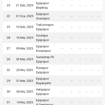
Eyüpspor
25
21 Şub, 2025
-
-
-
-
-
-
Beşiktaş
Eyüpspor
22
31 Oca, 2025
-
-
-
-
-
-
Sivasspor
Trabzonspor
23
10 Şub, 2025
-
-
-
-
-
-
Eyüpspor
Göztepe
28
16 Mar, 2025
-
-
-
-
-
-
Eyüpspor
Eyüpspor
27
09 Mar, 2025
-
-
-
-
-
-
Konyaspor
Gaziantep FK
26
03 Mar, 2025
-
-
-
-
-
-
Eyüpspor
Rizespor
32
20 Nis, 2025
-
-
-
-
-
-
Eyüpspor
Eyüpspor
29
31 Mar, 2025
-
-
-
-
-
-
Başakşehir
Hatayspor
30
06 Nis, 2025
-
-
-
-
-
-
Eyüpspor
Eyüpspor
31
14 Nis, 2025
-
-
-
-
-
-
A.Demirspor