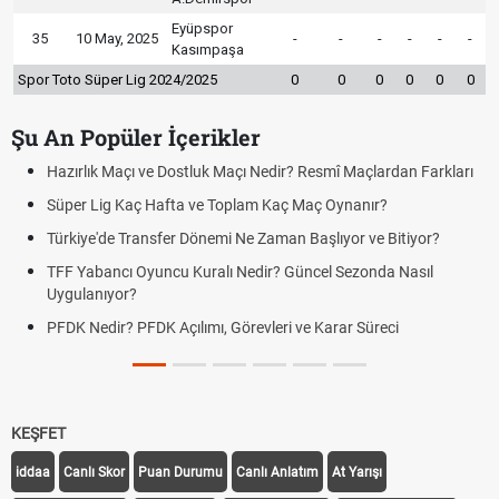
Eyüpspor
35
10 May, 2025
-
-
-
-
-
-
Kasımpaşa
Spor Toto Süper Lig 2024/2025
0
0
0
0
0
0
Şu An Popüler İçerikler
Hazırlık Maçı ve Dostluk Maçı Nedir? Resmî Maçlardan Farkları
Süper Lig Kaç Hafta ve Toplam Kaç Maç Oynanır?
Türkiye'de Transfer Dönemi Ne Zaman Başlıyor ve Bitiyor?
TFF Yabancı Oyuncu Kuralı Nedir? Güncel Sezonda Nasıl
Uygulanıyor?
PFDK Nedir? PFDK Açılımı, Görevleri ve Karar Süreci
KEŞFET
iddaa
Canlı Skor
Puan Durumu
Canlı Anlatım
At Yarışı