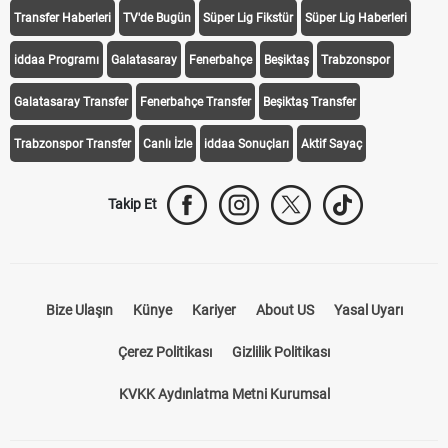
Transfer Haberleri
TV'de Bugün
Süper Lig Fikstür
Süper Lig Haberleri
iddaa Programı
Galatasaray
Fenerbahçe
Beşiktaş
Trabzonspor
Galatasaray Transfer
Fenerbahçe Transfer
Beşiktaş Transfer
Trabzonspor Transfer
Canlı İzle
iddaa Sonuçları
Aktif Sayaç
Takip Et
Bize Ulaşın
Künye
Kariyer
About US
Yasal Uyarı
Çerez Politikası
Gizlilik Politikası
KVKK Aydınlatma Metni Kurumsal