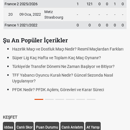
France 2 2025/2026
1
121
0
0
1
0
Metz
20
09 Oca, 2022
-
-
-
-
-
-
Strasbourg
France 1 2021/2022
0
0
0
0
0
0
Şu An Popüler İçerikler
Hazırlık Maçı ve Dostluk Maçı Nedir? Resmî Maçlardan Farkları
Süper Lig Kaç Hafta ve Toplam Kaç Maç Oynanır?
Türkiye'de Transfer Dönemi Ne Zaman Başlıyor ve Bitiyor?
TFF Yabancı Oyuncu Kuralı Nedir? Güncel Sezonda Nasıl
Uygulanıyor?
PFDK Nedir? PFDK Açılımı, Görevleri ve Karar Süreci
KEŞFET
iddaa
Canlı Skor
Puan Durumu
Canlı Anlatım
At Yarışı