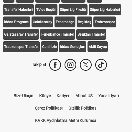
Transfer Haberleri
TV'de Bugün
Süper Lig Fikstür
Süper Lig Haberleri
iddaa Programı
Galatasaray
Fenerbahçe
Beşiktaş
Trabzonspor
Galatasaray Transfer
Fenerbahçe Transfer
Beşiktaş Transfer
Trabzonspor Transfer
Canlı İzle
iddaa Sonuçları
Aktif Sayaç
Takip Et
Bize Ulaşın
Künye
Kariyer
About US
Yasal Uyarı
Çerez Politikası
Gizlilik Politikası
KVKK Aydınlatma Metni Kurumsal