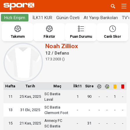
İLK11 KUR
Günün Özeti
At Yarışı Bankoları
TV'
Hızlı Erişim
Takımım
Fikstür
Puan Durumu
Canlı Skor
Noah Zilliox
12 / Defans
17.3.2003 ()
Hafta
Tarih
Maç
İlk11
Süre
SC Bastia
11
25 Kas, 2025
1
90
-
-
1
-
Laval
SC Bastia
13
31 Eki, 2025
-
-
-
-
-
-
Clermont Foot
Annecy FC
15
21 Kas, 2025
-
31
-
-
-
-
SC Bastia