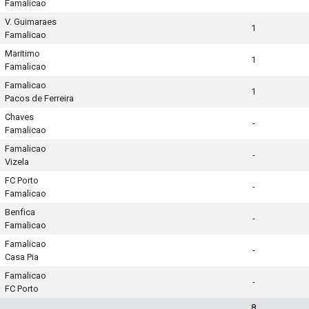
Famalicao
V. Guimaraes
1
Famalicao
Maritimo
1
Famalicao
Famalicao
1
Pacos de Ferreira
Chaves
-
Famalicao
Famalicao
-
Vizela
FC Porto
-
Famalicao
Benfica
-
Famalicao
Famalicao
-
Casa Pia
Famalicao
-
FC Porto
8