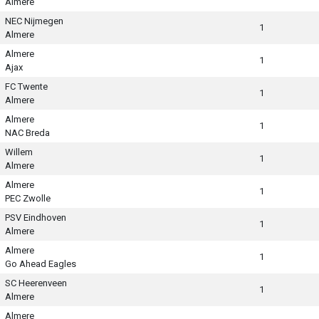
Almere
NEC Nijmegen
1
Almere
Almere
1
Ajax
FC Twente
1
Almere
Almere
1
NAC Breda
Willem
1
Almere
Almere
1
PEC Zwolle
PSV Eindhoven
1
Almere
Almere
1
Go Ahead Eagles
SC Heerenveen
1
Almere
Almere