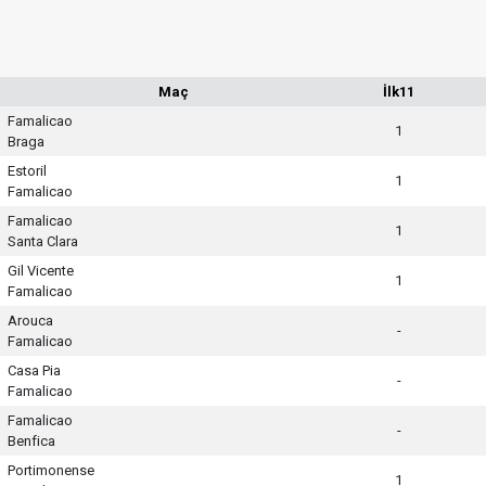
Maç
İlk11
Famalicao
1
Braga
Estoril
1
Famalicao
Famalicao
1
Santa Clara
Gil Vicente
1
Famalicao
Arouca
-
Famalicao
Casa Pia
-
Famalicao
Famalicao
-
Benfica
Portimonense
1