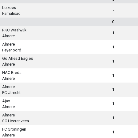
Leixoes
-
Famalicao
0
RKC Waalwijk
1
Almere
Almere
1
Feyenoord
Go Ahead Eagles
1
Almere
NAC Breda
1
Almere
Almere
1
FC Utrecht
Ajax
1
Almere
Almere
1
SC Heerenveen
FC Groningen
1
Almere