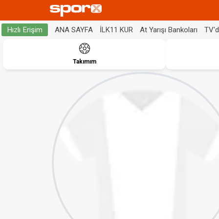
ANA SAYFA
İLK11 KUR
At Yarışı Bankoları
TV'
Hızlı Erişim
Takımım