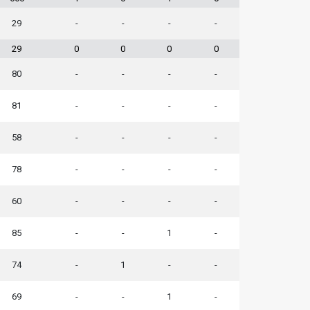
29
-
-
-
-
29
0
0
0
0
80
-
-
-
-
81
-
-
-
-
58
-
-
-
-
78
-
-
-
-
60
-
-
-
-
85
-
-
1
-
74
-
1
-
-
69
-
-
1
-