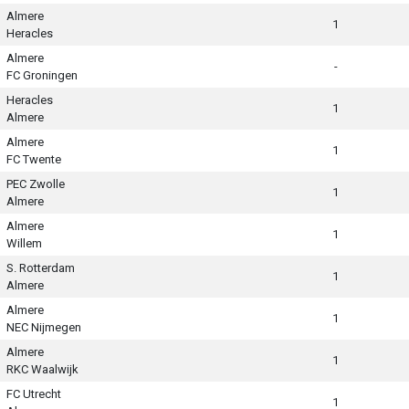
Almere
1
Heracles
Almere
-
FC Groningen
Heracles
1
Almere
Almere
1
FC Twente
PEC Zwolle
1
Almere
Almere
1
Willem
S. Rotterdam
1
Almere
Almere
1
NEC Nijmegen
Almere
1
RKC Waalwijk
FC Utrecht
1