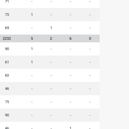
71
-
-
-
-
75
1
-
-
-
69
-
1
-
-
2232
5
2
6
0
90
1
-
-
-
61
1
-
-
-
63
-
-
-
-
46
-
-
-
-
75
-
-
-
-
90
-
-
-
-
46
-
-
1
-