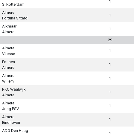
1
S. Rotterdam
Almere
1
Fortuna Sittard
Alkmaar
1
Almere
29
Almere
1
Vitesse
Emmen
1
Almere
Almere
1
Willem
RKC Waalwijk
1
Almere
Almere
1
Jong PSV
Almere
1
Eindhoven
ADO Den Haag
1