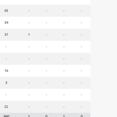
63
-
-
-
-
39
-
-
-
-
57
1
-
-
-
-
-
-
-
-
-
-
-
-
-
16
-
-
-
-
3
-
-
-
-
-
-
-
-
-
22
-
-
-
-
660
1
0
1
0