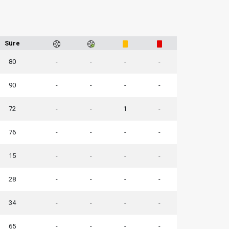
Süre
80
-
-
-
-
90
-
-
-
-
72
-
-
1
-
76
-
-
-
-
15
-
-
-
-
28
-
-
-
-
34
-
-
-
-
65
-
-
-
-