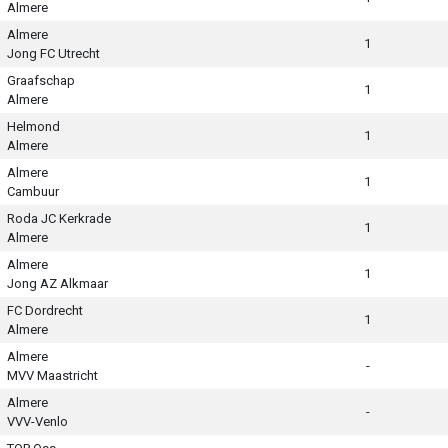
Almere
Almere
1
Jong FC Utrecht
Graafschap
1
Almere
Helmond
1
Almere
Almere
1
Cambuur
Roda JC Kerkrade
1
Almere
Almere
1
Jong AZ Alkmaar
FC Dordrecht
1
Almere
Almere
-
MVV Maastricht
Almere
-
VVV-Venlo