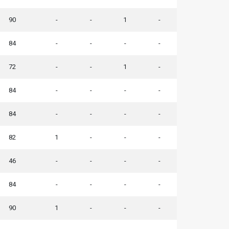
90
-
-
1
-
84
-
-
-
-
72
-
-
1
-
84
-
-
-
-
84
-
-
-
-
82
1
-
-
-
46
-
-
-
-
84
-
-
-
-
90
1
-
-
-