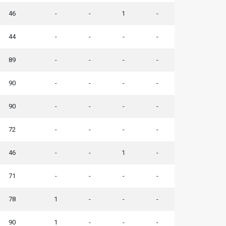
46
-
-
1
-
44
-
-
-
-
89
-
-
-
-
90
-
-
-
-
90
-
-
-
-
72
-
-
-
-
46
-
-
1
-
71
-
-
-
-
78
1
-
-
-
90
1
-
-
-