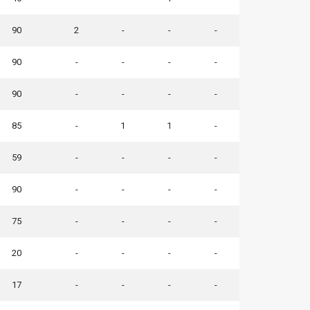
90
2
-
-
-
90
-
-
-
-
90
-
-
-
-
85
-
1
1
-
59
-
-
-
-
90
-
-
-
-
75
-
-
-
-
20
-
-
-
-
17
-
-
-
-