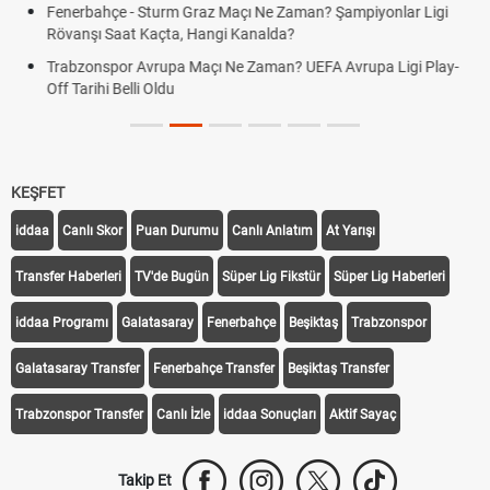
Fenerbahçe - Sturm Graz Maçı Ne Zaman? Şampiyonlar Ligi
Rövanşı Saat Kaçta, Hangi Kanalda?
Trabzonspor Avrupa Maçı Ne Zaman? UEFA Avrupa Ligi Play-
Off Tarihi Belli Oldu
KEŞFET
iddaa
Canlı Skor
Puan Durumu
Canlı Anlatım
At Yarışı
Transfer Haberleri
TV'de Bugün
Süper Lig Fikstür
Süper Lig Haberleri
iddaa Programı
Galatasaray
Fenerbahçe
Beşiktaş
Trabzonspor
Galatasaray Transfer
Fenerbahçe Transfer
Beşiktaş Transfer
Trabzonspor Transfer
Canlı İzle
iddaa Sonuçları
Aktif Sayaç
Takip Et