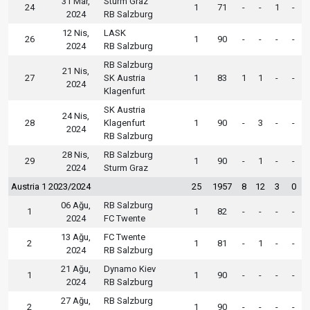
31 Mar,
Sturm Graz
24
1
71
-
-
1
-
2024
RB Salzburg
12 Nis,
LASK
26
1
90
-
-
-
-
2024
RB Salzburg
RB Salzburg
21 Nis,
27
SK Austria
1
83
1
1
-
-
2024
Klagenfurt
SK Austria
24 Nis,
28
Klagenfurt
1
90
-
3
-
-
2024
RB Salzburg
28 Nis,
RB Salzburg
29
1
90
-
1
-
-
2024
Sturm Graz
Austria 1 2023/2024
25
1957
8
12
3
0
06 Ağu,
RB Salzburg
1
1
82
-
-
-
-
2024
FC Twente
13 Ağu,
FC Twente
2
1
81
-
1
-
-
2024
RB Salzburg
21 Ağu,
Dynamo Kiev
1
1
90
-
-
-
-
2024
RB Salzburg
27 Ağu,
RB Salzburg
2
1
90
-
-
-
-