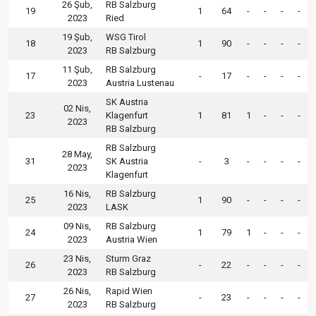
26 Şub,
RB Salzburg
19
1
64
-
-
-
-
2023
Ried
19 Şub,
WSG Tirol
18
1
90
-
-
-
-
2023
RB Salzburg
11 Şub,
RB Salzburg
17
-
17
-
-
-
-
2023
Austria Lustenau
SK Austria
02 Nis,
23
Klagenfurt
1
81
1
-
-
-
2023
RB Salzburg
RB Salzburg
28 May,
31
SK Austria
-
3
-
-
-
-
2023
Klagenfurt
16 Nis,
RB Salzburg
25
1
90
-
-
-
-
2023
LASK
09 Nis,
RB Salzburg
24
1
79
1
-
-
-
2023
Austria Wien
23 Nis,
Sturm Graz
26
-
22
-
-
-
-
2023
RB Salzburg
26 Nis,
Rapid Wien
27
-
23
-
-
-
-
2023
RB Salzburg