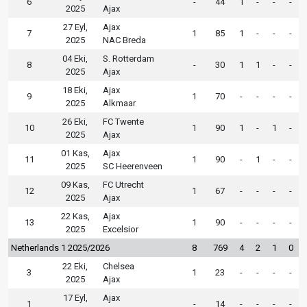
6
-
44
1
-
-
-
2025
Ajax
27 Eyl,
Ajax
7
1
85
1
-
-
-
2025
NAC Breda
04 Eki,
S. Rotterdam
8
-
30
1
1
-
-
2025
Ajax
18 Eki,
Ajax
9
1
70
-
-
-
-
2025
Alkmaar
26 Eki,
FC Twente
10
1
90
1
-
1
-
2025
Ajax
01 Kas,
Ajax
11
1
90
-
1
-
-
2025
SC Heerenveen
09 Kas,
FC Utrecht
12
1
67
-
-
-
-
2025
Ajax
22 Kas,
Ajax
13
1
90
-
-
-
-
2025
Excelsior
Netherlands 1 2025/2026
8
769
4
2
1
0
22 Eki,
Chelsea
3
1
23
-
-
-
-
2025
Ajax
17 Eyl,
Ajax
1
-
14
-
-
-
-