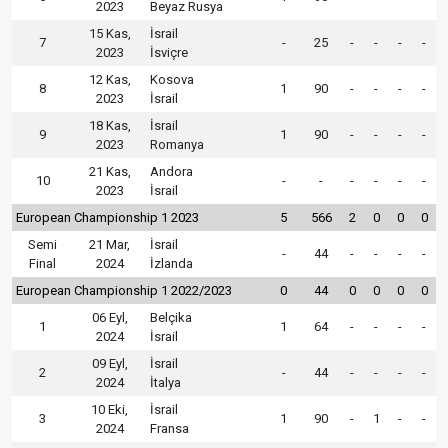
2023
Beyaz Rusya
15 Kas,
İsrail
7
-
25
-
-
-
-
2023
İsviçre
12 Kas,
Kosova
8
1
90
-
-
-
-
2023
İsrail
18 Kas,
İsrail
9
1
90
-
-
-
-
2023
Romanya
21 Kas,
Andora
10
-
-
-
-
-
-
2023
İsrail
European Championship 1 2023
5
566
2
0
0
0
Semi
21 Mar,
İsrail
-
44
-
-
-
-
Final
2024
İzlanda
European Championship 1 2022/2023
0
44
0
0
0
0
06 Eyl,
Belçika
1
1
64
-
-
-
-
2024
İsrail
09 Eyl,
İsrail
2
-
44
-
-
-
-
2024
İtalya
10 Eki,
İsrail
3
1
90
-
1
-
-
2024
Fransa