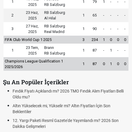
1
1
79
1
-
-
-
2025
RB Salzburg
23 Haz,
RB Salzburg
2
1
65
-
-
-
-
2025
Al Hilal
27 Haz,
RB Salzburg
3
1
90
-
-
-
-
2025
Real Madrid
FIFA Club World Cup 1 2025
3
234
1
0
0
0
23 Tem,
Brann
1
1
87
-
1
-
-
2025
RB Salzburg
Champions League Qualification 1
1
87
0
1
0
0
2025/2026
Şu An Popüler İçerikler
Fındık Fiyatı Açıklandı mı? 2026 TMO Fındık Alım Fiyatları Belli
Oldu mu?
Altın Yükselecek mi, Yükselir mi? Altın Fiyatları İçin Son
Beklentiler
12. Yargı Paketi Resmî Gazete'de Yayımlandı mı? 2026 Son
Dakika Gelişmeleri