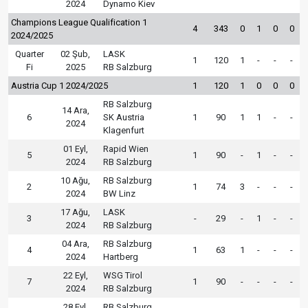
2024
Dynamo Kiev
Champions League Qualification 1
4
343
0
1
0
0
2024/2025
Quarter
02 Şub,
LASK
1
120
1
-
-
-
Fi
2025
RB Salzburg
Austria Cup 1 2024/2025
1
120
1
0
0
0
RB Salzburg
14 Ara,
6
SK Austria
1
90
1
1
-
-
2024
Klagenfurt
01 Eyl,
Rapid Wien
5
1
90
-
1
-
-
2024
RB Salzburg
10 Ağu,
RB Salzburg
2
1
74
3
-
-
-
2024
BW Linz
17 Ağu,
LASK
3
-
29
-
1
-
-
2024
RB Salzburg
04 Ara,
RB Salzburg
4
1
63
1
-
-
-
2024
Hartberg
22 Eyl,
WSG Tirol
7
1
90
-
-
-
-
2024
RB Salzburg
28 Eyl,
RB Salzburg