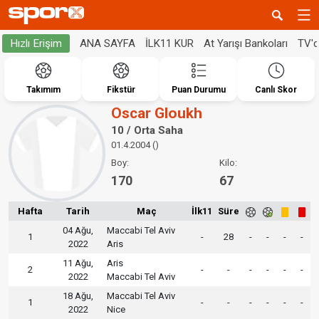
ANA SAYFA
İLK11 KUR
At Yarışı Bankoları
TV'
Hızlı Erişim
Takımım
Fikstür
Puan Durumu
Canlı Skor
Oscar Gloukh
10 / Orta Saha
01.4.2004 ()
Boy:
Kilo:
170
67
Hafta
Tarih
Maç
İlk11
Süre
04 Ağu,
Maccabi Tel Aviv
1
-
28
-
-
-
-
2022
Aris
11 Ağu,
Aris
2
-
-
-
-
-
-
2022
Maccabi Tel Aviv
18 Ağu,
Maccabi Tel Aviv
1
-
-
-
-
-
-
2022
Nice