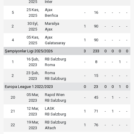
2025
Inter
25 Kas,
Ajax
5
-
16
-
-
-
-
2025
Benfica
30 Eyl,
Marsilya
2
1
90
-
-
-
-
2025
Ajax
05 Kas,
Ajax
4
1
90
-
-
-
-
2025
Galatasaray
Şampiyonlar Ligi 2025/2026
3
233
0
0
0
0
16 Şub,
RB Salzburg
1
-
8
-
-
1
-
2023
Roma
23 Şub,
Roma
2
-
15
-
-
-
-
2023
RB Salzburg
Europa League 1 2022/2023
0
23
0
0
1
0
05 Mar,
Rapid Wien
20
-
45
-
1
-
-
2023
RB Salzburg
12 Mar,
LASK
21
1
71
-
1
-
-
2023
RB Salzburg
19 Mar,
RB Salzburg
22
1
76
-
-
-
-
2023
Altach