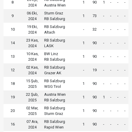
8
1
90
1
-
-
-
2024
Austria Wien
06 Eki,
Sturm Graz
9
1
73
-
-
-
-
2024
RB Salzburg
19 Eki,
RB Salzburg
10
-
32
-
-
-
-
2024
Altach
23 Kas,
RB Salzburg
14
1
90
-
-
-
-
2024
LASK
10 Kas,
BW Linz
13
1
90
-
-
-
-
2024
RB Salzburg
02 Kas,
RB Salzburg
12
-
19
-
-
-
-
2024
Grazer AK
15 Şub,
RB Salzburg
18
1
90
-
-
-
-
2025
WSG Tirol
22 Şub,
Austria Wien
19
1
90
1
-
-
-
2025
RB Salzburg
02 Mar,
RB Salzburg
20
1
90
-
-
-
-
2025
Sturm Graz
07 Ara,
RB Salzburg
16
1
90
-
-
-
-
2024
Rapid Wien