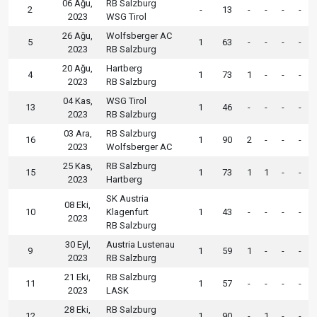
06 Ağu,
RB Salzburg
2
-
13
-
-
-
-
2023
WSG Tirol
26 Ağu,
Wolfsberger AC
5
1
63
-
-
-
-
2023
RB Salzburg
20 Ağu,
Hartberg
4
1
73
1
-
-
-
2023
RB Salzburg
04 Kas,
WSG Tirol
13
1
46
-
-
-
-
2023
RB Salzburg
03 Ara,
RB Salzburg
16
1
90
2
-
-
-
2023
Wolfsberger AC
25 Kas,
RB Salzburg
15
1
73
1
1
-
-
2023
Hartberg
SK Austria
08 Eki,
10
Klagenfurt
1
43
-
-
-
-
2023
RB Salzburg
30 Eyl,
Austria Lustenau
9
1
59
1
-
-
-
2023
RB Salzburg
21 Eki,
RB Salzburg
11
1
57
-
-
-
-
2023
LASK
28 Eki,
RB Salzburg
12
1
90
-
1
-
-