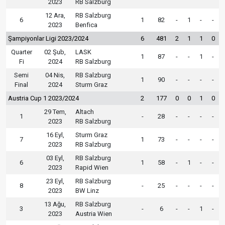
2023
RB Salzburg
12 Ara,
RB Salzburg
6
1
82
-
1
-
-
2023
Benfica
Şampiyonlar Ligi 2023/2024
6
481
2
1
1
0
Quarter
02 Şub,
LASK
1
87
-
-
1
-
Fi
2024
RB Salzburg
Semi
04 Nis,
RB Salzburg
1
90
-
-
-
-
Final
2024
Sturm Graz
Austria Cup 1 2023/2024
2
177
0
0
1
0
29 Tem,
Altach
1
-
28
-
-
-
-
2023
RB Salzburg
16 Eyl,
Sturm Graz
7
1
73
-
-
-
-
2023
RB Salzburg
03 Eyl,
RB Salzburg
6
1
58
-
1
-
-
2023
Rapid Wien
23 Eyl,
RB Salzburg
8
-
25
-
-
-
-
2023
BW Linz
13 Ağu,
RB Salzburg
3
-
6
-
-
1
-
2023
Austria Wien