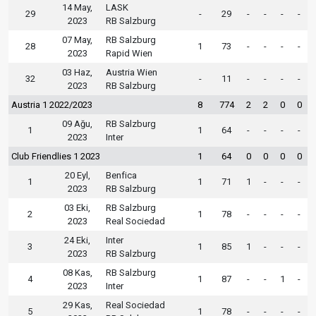
14 May,
LASK
29
-
29
-
-
-
-
2023
RB Salzburg
07 May,
RB Salzburg
28
1
73
-
-
-
-
2023
Rapid Wien
03 Haz,
Austria Wien
32
-
11
-
-
-
-
2023
RB Salzburg
Austria 1 2022/2023
8
774
2
2
0
0
09 Ağu,
RB Salzburg
1
1
64
-
-
-
-
2023
Inter
Club Friendlies 1 2023
1
64
0
0
0
0
20 Eyl,
Benfica
1
1
71
1
-
-
-
2023
RB Salzburg
03 Eki,
RB Salzburg
2
1
78
-
-
-
-
2023
Real Sociedad
24 Eki,
Inter
3
1
85
1
-
-
-
2023
RB Salzburg
08 Kas,
RB Salzburg
4
1
87
-
-
1
-
2023
Inter
29 Kas,
Real Sociedad
5
1
78
-
-
-
-