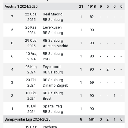
Austria 1 2024/2025
21
1918
9
5
0
0
22 Oca,
Real Madrid
7
1
82
-
-
-
-
2025
RB Salzburg
26 Kas,
Leverkusen
5
1
90
-
-
-
-
2024
RB Salzburg
29 Oca,
RB Salzburg
8
1
90
-
-
-
-
2025
Atletico Madrid
10 Ara,
RB Salzburg
6
1
80
-
-
-
-
2024
PSG
06 Kas,
Feyenoord
4
1
90
-
2
-
-
2024
RB Salzburg
23 Eki,
RB Salzburg
3
1
69
-
-
-
-
2024
Dinamo Zagreb
01 Eki,
RB Salzburg
2
1
90
-
-
1
-
2024
Brest
18 Eyl,
Sparta Prag
1
1
90
-
-
-
-
2024
RB Salzburg
Şampiyonlar Ligi 2024/2025
8
681
0
2
1
0
19 Haz,
Pachuca