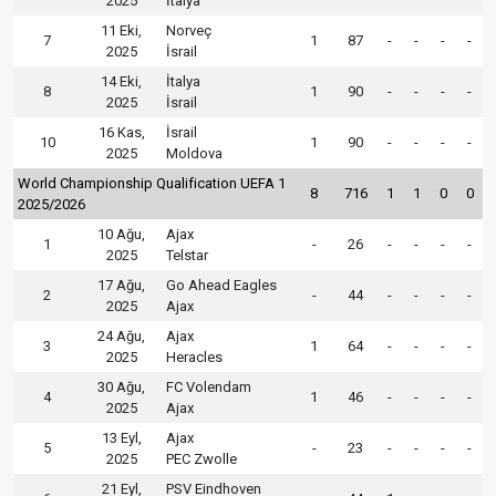
2025
İtalya
11 Eki,
Norveç
7
1
87
-
-
-
-
2025
İsrail
14 Eki,
İtalya
8
1
90
-
-
-
-
2025
İsrail
16 Kas,
İsrail
10
1
90
-
-
-
-
2025
Moldova
World Championship Qualification UEFA 1
8
716
1
1
0
0
2025/2026
10 Ağu,
Ajax
1
-
26
-
-
-
-
2025
Telstar
17 Ağu,
Go Ahead Eagles
2
-
44
-
-
-
-
2025
Ajax
24 Ağu,
Ajax
3
1
64
-
-
-
-
2025
Heracles
30 Ağu,
FC Volendam
4
1
46
-
-
-
-
2025
Ajax
13 Eyl,
Ajax
5
-
23
-
-
-
-
2025
PEC Zwolle
21 Eyl,
PSV Eindhoven