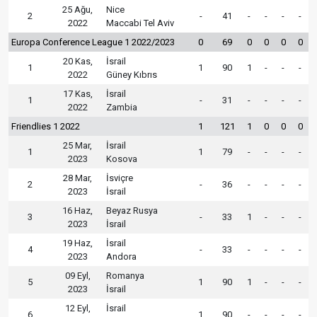
25 Ağu,
Nice
2
-
41
-
-
-
-
2022
Maccabi Tel Aviv
Europa Conference League 1 2022/2023
0
69
0
0
0
0
20 Kas,
İsrail
1
1
90
1
-
-
-
2022
Güney Kıbrıs
17 Kas,
İsrail
1
-
31
-
-
-
-
2022
Zambia
Friendlies 1 2022
1
121
1
0
0
0
25 Mar,
İsrail
1
1
79
-
-
-
-
2023
Kosova
28 Mar,
İsviçre
2
-
36
-
-
-
-
2023
İsrail
16 Haz,
Beyaz Rusya
3
-
33
1
-
-
-
2023
İsrail
19 Haz,
İsrail
4
-
33
-
-
-
-
2023
Andora
09 Eyl,
Romanya
5
1
90
1
-
-
-
2023
İsrail
12 Eyl,
İsrail
6
1
90
-
-
-
-