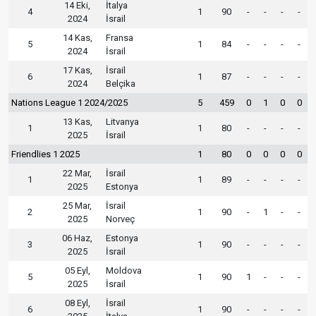
14 Eki,
İtalya
4
1
90
-
-
-
-
2024
İsrail
14 Kas,
Fransa
5
1
84
-
-
-
-
2024
İsrail
17 Kas,
İsrail
6
1
87
-
-
-
-
2024
Belçika
Nations League 1 2024/2025
5
459
0
1
0
0
13 Kas,
Litvanya
1
1
80
-
-
-
-
2025
İsrail
Friendlies 1 2025
1
80
0
0
0
0
22 Mar,
İsrail
1
1
89
-
-
-
-
2025
Estonya
25 Mar,
İsrail
2
1
90
-
1
-
-
2025
Norveç
06 Haz,
Estonya
3
1
90
-
-
-
-
2025
İsrail
05 Eyl,
Moldova
5
1
90
1
-
-
-
2025
İsrail
08 Eyl,
İsrail
6
1
90
-
-
-
-