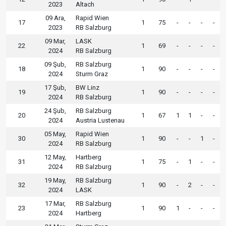
2023
Altach
09 Ara,
Rapid Wien
17
1
75
-
-
-
-
2023
RB Salzburg
09 Mar,
LASK
22
1
69
-
-
-
-
2024
RB Salzburg
09 Şub,
RB Salzburg
18
1
90
-
-
-
-
2024
Sturm Graz
17 Şub,
BW Linz
19
1
90
-
-
-
-
2024
RB Salzburg
24 Şub,
RB Salzburg
20
1
67
1
1
-
-
2024
Austria Lustenau
05 May,
Rapid Wien
30
1
90
-
-
1
-
2024
RB Salzburg
12 May,
Hartberg
31
1
75
-
1
-
-
2024
RB Salzburg
19 May,
RB Salzburg
32
1
90
-
2
-
-
2024
LASK
17 Mar,
RB Salzburg
23
1
90
1
-
-
-
2024
Hartberg