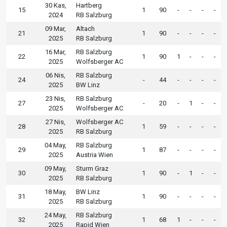
30 Kas,
Hartberg
15
1
90
-
-
-
-
2024
RB Salzburg
09 Mar,
Altach
21
1
90
-
-
-
-
2025
RB Salzburg
16 Mar,
RB Salzburg
22
1
90
1
-
-
-
2025
Wolfsberger AC
06 Nis,
RB Salzburg
24
-
44
-
-
-
-
2025
BW Linz
23 Nis,
RB Salzburg
27
-
20
-
1
-
-
2025
Wolfsberger AC
27 Nis,
Wolfsberger AC
28
1
59
-
-
-
-
2025
RB Salzburg
04 May,
RB Salzburg
29
1
87
-
-
-
-
2025
Austria Wien
09 May,
Sturm Graz
30
1
90
-
1
-
-
2025
RB Salzburg
18 May,
BW Linz
31
1
90
-
-
-
-
2025
RB Salzburg
24 May,
RB Salzburg
32
1
68
1
-
-
-
2025
Rapid Wien