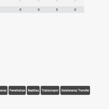
-
-
-
-
0
0
0
0
saray
Fenerbahçe
Beşiktaş
Trabzonspor
Galatasaray Transfer