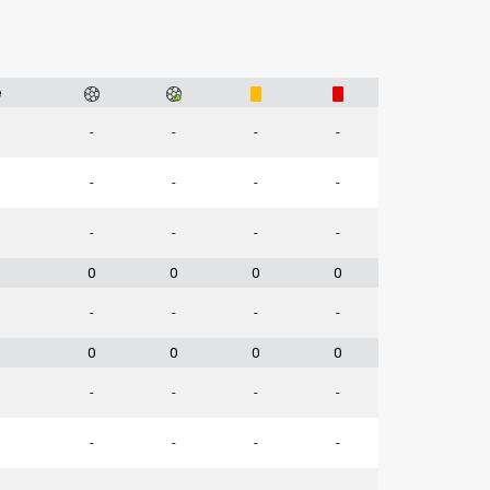
e
-
-
-
-
-
-
-
-
-
-
-
-
0
0
0
0
-
-
-
-
0
0
0
0
-
-
-
-
-
-
-
-