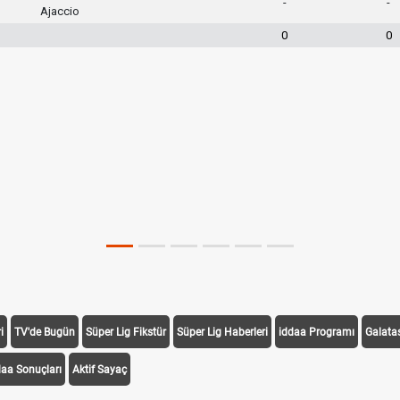
-
-
Ajaccio
0
0
i
TV'de Bugün
Süper Lig Fikstür
Süper Lig Haberleri
iddaa Programı
Galata
daa Sonuçları
Aktif Sayaç