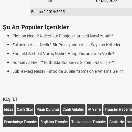
26
07 Mar, 2025
France 2 2024/2025
Şu An Popüler İçerikler
Plonjon Nedir? Kalecilikte Plonjon Hareketi Nasıl Yapılır?
Futbolda Asist Nedir? Bir Pozisyonun Asist Sayılma Kriterleri
Endirekt Serbest Vuruş Nedir? Hangi Durumlarda Verilir?
Bonservis Nedir? Futbolda Bonservis Sistemi Nasıl İşler?
Jübile Maçı Nedir? Futbolda Jübile Yapmak Ne Anlama Gelir?
KEŞFET
iddaa
Canlı Skor
Puan Durumu
Canlı Anlatım
At Yarışı
Transfer Haberler
Fenerbahçe Transfer
Beşiktaş Transfer
Trabzonspor Transfer
Canlı İzle
id