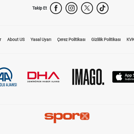
Takip Et
r
About US
Yasal Uyarı
Çerez Politikası
Gizlilik Politikası
KVK