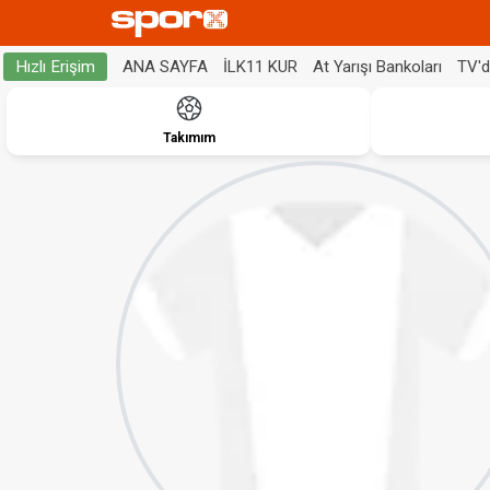
ANA SAYFA
İLK11 KUR
At Yarışı Bankoları
TV'
Hızlı Erişim
Takımım