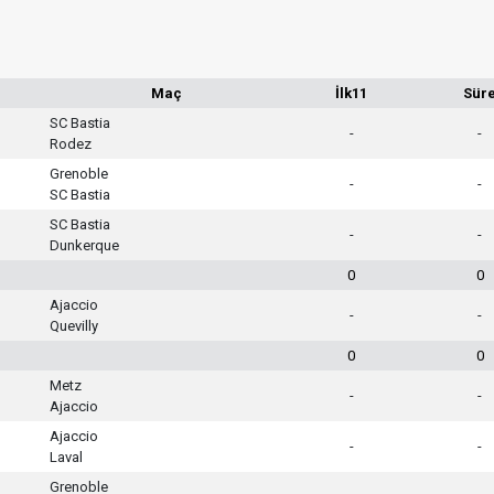
Maç
İlk11
Sür
SC Bastia
-
-
Rodez
Grenoble
-
-
SC Bastia
SC Bastia
-
-
Dunkerque
0
0
Ajaccio
-
-
Quevilly
0
0
Metz
-
-
Ajaccio
Ajaccio
-
-
Laval
Grenoble