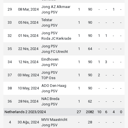
Jong AZ Alkmaar
29
08 Mar, 2024
1
90
-
-
1
-
Jong PSV
Telstar
33
05 Nis, 2024
1
90
-
-
-
-
Jong PSV
Jong PSV
32
01 Nis, 2024
1
90
1
1
-
-
Roda JC Kerkrade
Jong PSV
35
22 Nis, 2024
1
64
-
-
-
-
Jong FC Utrecht
Eindhoven
34
12 Nis, 2024
1
90
1
3
-
-
Jong PSV
Jong PSV
37
03 May, 2024
1
90
2
-
-
-
TOP Oss
ADO Den Haag
38
10 May, 2024
1
90
-
-
-
-
Jong PSV
NAC Breda
36
28 Nis, 2024
1
62
-
-
-
-
Jong PSV
Netherlands 2 2023/2024
27
2082
10
6
4
0
MVV Maastricht
4
30 Ağu, 2024
-
28
-
-
-
-
Jong PSV