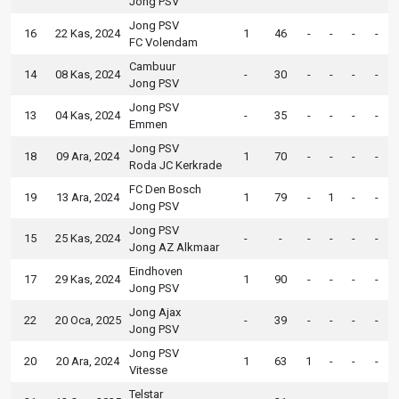
Jong PSV
Jong PSV
16
22 Kas, 2024
1
46
-
-
-
-
FC Volendam
Cambuur
14
08 Kas, 2024
-
30
-
-
-
-
Jong PSV
Jong PSV
13
04 Kas, 2024
-
35
-
-
-
-
Emmen
Jong PSV
18
09 Ara, 2024
1
70
-
-
-
-
Roda JC Kerkrade
FC Den Bosch
19
13 Ara, 2024
1
79
-
1
-
-
Jong PSV
Jong PSV
15
25 Kas, 2024
-
-
-
-
-
-
Jong AZ Alkmaar
Eindhoven
17
29 Kas, 2024
1
90
-
-
-
-
Jong PSV
Jong Ajax
22
20 Oca, 2025
-
39
-
-
-
-
Jong PSV
Jong PSV
20
20 Ara, 2024
1
63
1
-
-
-
Vitesse
Telstar