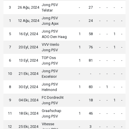
Jong PSV
3
26 Ağu, 2024
-
27
-
-
-
-
Telstar
Jong PSV
1
12 Ağu, 2024
-
24
-
-
-
-
Jong Ajax
Jong PSV
5
16 Eyl, 2024
1
58
-
-
1
-
ADO Den Haag
VVV-Venlo
7
20 Eyl, 2024
1
76
-
-
1
-
Jong PSV
TOP Oss
6
13 Eyl, 2024
1
81
-
-
-
-
Jong PSV
Jong PSV
10
21 Eki, 2024
-
-
-
-
-
-
Excelsior
Jong PSV
8
30 Eyl, 2024
1
83
-
1
-
-
Helmond
FC Dordrecht
9
04 Eki, 2024
-
18
-
-
1
-
Jong PSV
Graafschap
11
18 Eki, 2024
1
46
-
-
-
-
Jong PSV
Vitesse
12
25 Eki, 2024
-
3
-
-
-
-