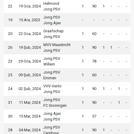
Helmond
22
19 Oca, 2024
1
90
1
-
-
-
Jong PSV
Jong PSV
19
15 Ara, 2023
-
-
-
-
-
-
Jong Ajax
Graafschap
20
22 Oca, 2024
1
60
-
-
-
-
Jong PSV
MVV Maastricht
26
19 Şub, 2024
1
90
1
1
-
-
Jong PSV
Jong PSV
23
29 Oca, 2024
1
78
-
-
-
-
Willem
Jong PSV
25
09 Şub, 2024
1
60
-
-
-
-
Emmen
VVV-Venlo
24
02 Şub, 2024
1
90
1
-
1
-
Jong PSV
Jong PSV
31
11 Mar, 2024
1
90
-
-
1
-
FC Groningen
Jong Ajax
30
15 Mar, 2024
1
57
-
-
-
-
Jong PSV
Jong PSV
28
04 Mar, 2024
1
90
1
-
-
-
Cambuur