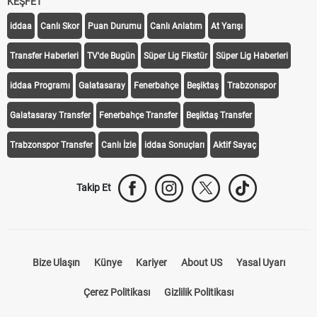
KEŞFET
iddaa
Canlı Skor
Puan Durumu
Canlı Anlatım
At Yarışı
Transfer Haberleri
TV'de Bugün
Süper Lig Fikstür
Süper Lig Haberleri
iddaa Programı
Galatasaray
Fenerbahçe
Beşiktaş
Trabzonspor
Galatasaray Transfer
Fenerbahçe Transfer
Beşiktaş Transfer
Trabzonspor Transfer
Canlı İzle
iddaa Sonuçları
Aktif Sayaç
Takip Et
Bize Ulaşın
Künye
Kariyer
About US
Yasal Uyarı
Çerez Politikası
Gizlilik Politikası