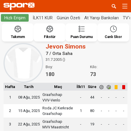
İLK11 KUR
Günün Özeti
At Yarışı Bankoları
TV'
Hızlı Erişim
Takımım
Fikstür
Puan Durumu
Canlı Skor
Jevon Simons
7 / Orta Saha
31.7.2005 ()
Boy:
Kilo:
180
73
Hafta
Tarih
Maç
İlk11
Süre
Graafschap
1
08 Ağu, 2025
-
44
-
-
-
-
VVV-Venlo
Roda JC Kerkrade
2
15 Ağu, 2025
1
80
-
-
-
-
Graafschap
Graafschap
3
22 Ağu, 2025
-
19
-
-
-
-
MVV Maastricht