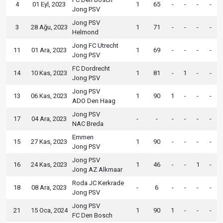
4
01 Eyl, 2023
1
65
-
-
-
-
Jong PSV
Jong PSV
3
28 Ağu, 2023
1
71
-
-
-
-
Helmond
Jong FC Utrecht
11
01 Ara, 2023
1
69
-
-
-
-
Jong PSV
FC Dordrecht
14
10 Kas, 2023
1
81
-
1
-
-
Jong PSV
Jong PSV
13
06 Kas, 2023
1
90
1
-
-
-
ADO Den Haag
Jong PSV
17
04 Ara, 2023
-
-
-
-
-
-
NAC Breda
Emmen
15
27 Kas, 2023
1
90
-
-
-
-
Jong PSV
Jong PSV
16
24 Kas, 2023
1
46
-
-
1
-
Jong AZ Alkmaar
Roda JC Kerkrade
18
08 Ara, 2023
-
6
-
-
-
-
Jong PSV
Jong PSV
21
15 Oca, 2024
1
90
1
-
-
-
FC Den Bosch