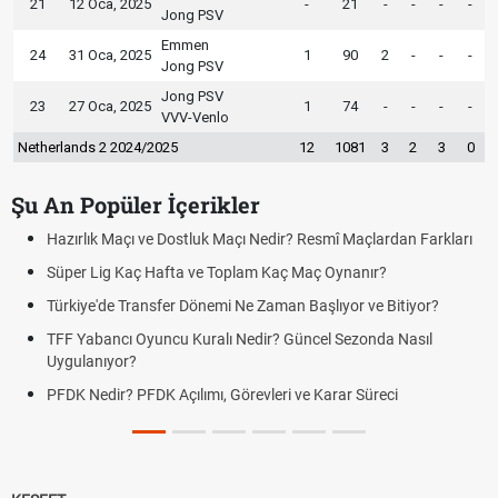
21
12 Oca, 2025
-
21
-
-
-
-
Jong PSV
Emmen
24
31 Oca, 2025
1
90
2
-
-
-
Jong PSV
Jong PSV
23
27 Oca, 2025
1
74
-
-
-
-
VVV-Venlo
Netherlands 2 2024/2025
12
1081
3
2
3
0
Şu An Popüler İçerikler
zırlık Maçı ve Dostluk Maçı Nedir? Resmî Maçlardan Farkları
Puan
üper Lig Kaç Hafta ve Toplam Kaç Maç Oynanır?
Skor
rkiye'de Transfer Dönemi Ne Zaman Başlıyor ve Bitiyor?
Futbo
F Yabancı Oyuncu Kuralı Nedir? Güncel Sezonda Nasıl
Depla
ygulanıyor?
Uygu
DK Nedir? PFDK Açılımı, Görevleri ve Karar Süreci
DGS 
Tarih