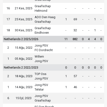
Graafschap
16
21 Kas, 2025
-
-
-
-
-
-
Helmond
ADO Den Haag
17
25 Kas, 2025
1
69
-
-
1
-
Graafschap
Graafschap
18
30 Kas, 2025
-
32
-
-
1
-
Eindhoven
Netherlands 2 2025/2026
11
882
0
4
4
0
Jong PSV
2
15 Ağu, 2022
-
-
-
-
-
-
FC Dordrecht
Willem
1
05 Ağu, 2022
-
-
-
-
-
-
Jong PSV
Netherlands 2 2022/2023
0
0
0
0
0
0
TOP Oss
2
18 Ağu, 2023
1
57
-
-
-
-
Jong PSV
Jong PSV
1
14 Ağu, 2023
1
46
-
-
-
-
Telstar
Jong PSV
6
15 Eyl, 2023
-
-
-
-
-
-
Graafschap
FC Den Bosch