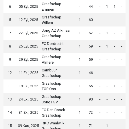
Graafschap
6
05 Eyl, 2025
-
44
-
1
1
-
Emmen
Graafschap
5
12 Eyl, 2025
1
60
-
-
-
-
Willem
Jong AZ Alkmaar
7
22 Eyl, 2025
1
62
-
1
-
-
Graafschap
FC Dordrecht
8
26 Eyl, 2025
1
69
-
1
-
-
Graafschap
Graafschap
9
29 Eyl, 2025
1
59
-
-
-
-
Almere
Cambuur
12
11 Eki, 2025
1
46
-
-
-
-
Graafschap
Graafschap
11
18 Eki, 2025
1
65
-
-
1
-
TOP Oss
Graafschap
13
24 Eki, 2025
1
90
-
-
-
-
Jong PSV
FC Den Bosch
14
31 Eki, 2025
1
72
-
-
-
-
Graafschap
RKC Waalwijk
15
09 Kas, 2025
1
71
-
1
-
-
Graafschap