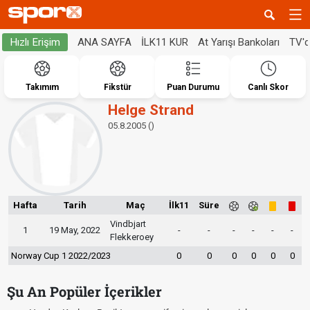
ANA SAYFA
İLK11 KUR
At Yarışı Bankoları
TV'
Hızlı Erişim
Takımım
Fikstür
Puan Durumu
Canlı Skor
Helge Strand
05.8.2005 ()
Hafta
Tarih
Maç
İlk11
Süre
Vindbjart
1
19 May, 2022
-
-
-
-
-
-
Flekkeroey
Norway Cup 1 2022/2023
0
0
0
0
0
0
Şu An Popüler İçerikler