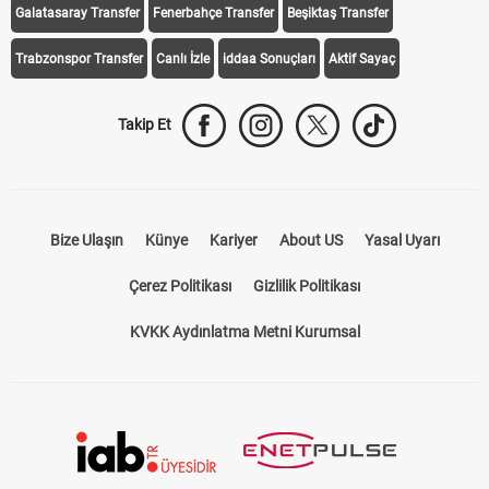
Galatasaray Transfer
Fenerbahçe Transfer
Beşiktaş Transfer
Trabzonspor Transfer
Canlı İzle
iddaa Sonuçları
Aktif Sayaç
Takip Et
Bize Ulaşın
Künye
Kariyer
About US
Yasal Uyarı
Çerez Politikası
Gizlilik Politikası
KVKK Aydınlatma Metni Kurumsal