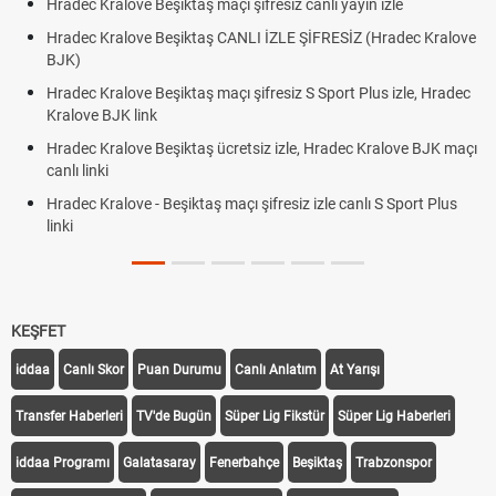
Hradec Kralove Beşiktaş maçı şifresiz canlı yayın izle
Hradec Kralove Beşiktaş CANLI İZLE ŞİFRESİZ (Hradec Kralove
BJK)
Hradec Kralove Beşiktaş maçı şifresiz S Sport Plus izle, Hradec
Kralove BJK link
Hradec Kralove Beşiktaş ücretsiz izle, Hradec Kralove BJK maçı
canlı linki
Hradec Kralove - Beşiktaş maçı şifresiz izle canlı S Sport Plus
linki
KEŞFET
iddaa
Canlı Skor
Puan Durumu
Canlı Anlatım
At Yarışı
Transfer Haberleri
TV'de Bugün
Süper Lig Fikstür
Süper Lig Haberleri
iddaa Programı
Galatasaray
Fenerbahçe
Beşiktaş
Trabzonspor