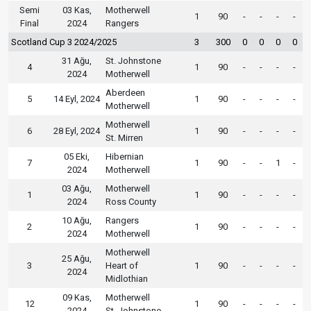
Semi
03 Kas,
Motherwell
1
90
-
-
-
-
Final
2024
Rangers
Scotland Cup 3 2024/2025
3
300
0
0
0
0
31 Ağu,
St. Johnstone
4
1
90
-
-
-
-
2024
Motherwell
Aberdeen
5
14 Eyl, 2024
1
90
-
-
-
-
Motherwell
Motherwell
6
28 Eyl, 2024
1
90
-
-
-
-
St. Mirren
05 Eki,
Hibernian
7
1
90
-
-
1
-
2024
Motherwell
03 Ağu,
Motherwell
1
1
90
-
-
-
-
2024
Ross County
10 Ağu,
Rangers
2
1
90
-
-
-
-
2024
Motherwell
Motherwell
25 Ağu,
3
Heart of
1
90
-
-
-
-
2024
Midlothian
09 Kas,
Motherwell
12
1
90
-
-
-
-
2024
St. Johnstone