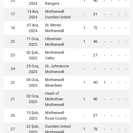
20
1
90
-
-
-
-
2024
Rangers
14 Ara,
Motherwell
17
-
31
-
-
-
-
2024
Dundee United
07 Ara,
St. Mirren
16
1
72
-
-
-
-
2024
Motherwell
11 Oca,
Hibernian
23
1
46
-
-
-
-
2025
Motherwell
02 Şub,
Motherwell
25
-
27
-
-
-
-
2025
Celtic
25 Oca,
St. Johnstone
24
-
-
-
-
-
-
2025
Motherwell
05 Oca,
Motherwell
22
1
90
1
-
-
-
2025
Aberdeen
Heart of
02 Oca,
21
Midlothian
1
90
-
-
-
-
2025
Motherwell
15 Şub,
Motherwell
26
-
27
-
-
-
-
2025
Ross County
22 Şub,
Dundee United
27
1
76
-
-
-
-
2025
Motherwell