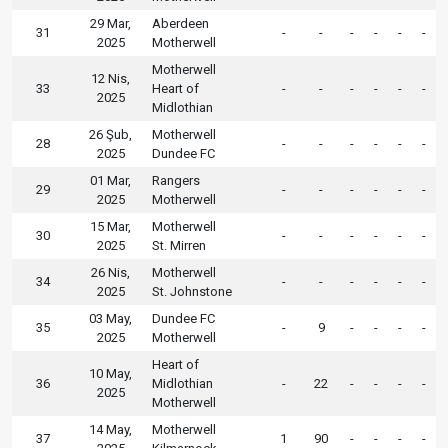
29 Mar,
Aberdeen
31
-
-
-
-
-
-
2025
Motherwell
Motherwell
12 Nis,
33
Heart of
-
-
-
-
-
-
2025
Midlothian
26 Şub,
Motherwell
28
-
-
-
-
-
-
2025
Dundee FC
01 Mar,
Rangers
29
-
-
-
-
-
-
2025
Motherwell
15 Mar,
Motherwell
30
-
-
-
-
-
-
2025
St. Mirren
26 Nis,
Motherwell
34
-
-
-
-
-
-
2025
St. Johnstone
03 May,
Dundee FC
35
-
9
-
-
-
-
2025
Motherwell
Heart of
10 May,
36
Midlothian
-
22
-
-
-
-
2025
Motherwell
14 May,
Motherwell
37
1
90
-
-
-
-