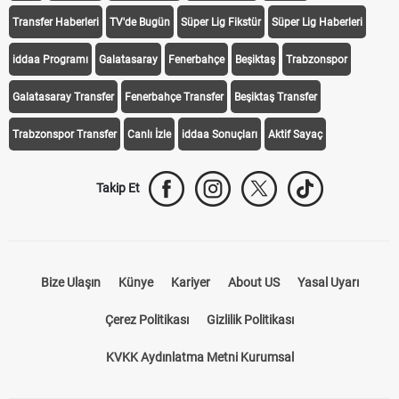
iddaa
Canlı Skor
Puan Durumu
Canlı Anlatım
At Yarışı
Transfer Haberleri
TV'de Bugün
Süper Lig Fikstür
Süper Lig Haberleri
iddaa Programı
Galatasaray
Fenerbahçe
Beşiktaş
Trabzonspor
Galatasaray Transfer
Fenerbahçe Transfer
Beşiktaş Transfer
Trabzonspor Transfer
Canlı İzle
iddaa Sonuçları
Aktif Sayaç
Takip Et
Bize Ulaşın
Künye
Kariyer
About US
Yasal Uyarı
Çerez Politikası
Gizlilik Politikası
KVKK Aydınlatma Metni Kurumsal