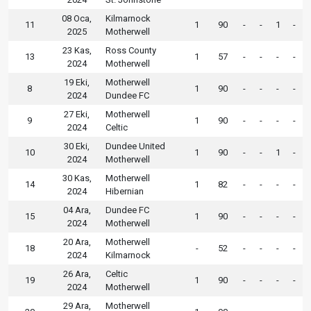
08 Oca,
Kilmarnock
11
1
90
-
-
1
-
2025
Motherwell
23 Kas,
Ross County
13
1
57
-
-
-
-
2024
Motherwell
19 Eki,
Motherwell
8
1
90
-
-
-
-
2024
Dundee FC
27 Eki,
Motherwell
9
1
90
-
-
-
-
2024
Celtic
30 Eki,
Dundee United
10
1
90
-
-
1
-
2024
Motherwell
30 Kas,
Motherwell
14
1
82
-
-
-
-
2024
Hibernian
04 Ara,
Dundee FC
15
1
90
-
-
-
-
2024
Motherwell
20 Ara,
Motherwell
18
-
52
-
-
-
-
2024
Kilmarnock
26 Ara,
Celtic
19
1
90
-
-
-
-
2024
Motherwell
29 Ara,
Motherwell