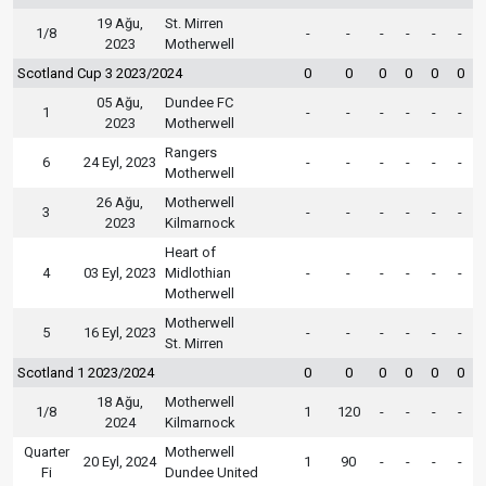
19 Ağu,
St. Mirren
1/8
-
-
-
-
-
-
2023
Motherwell
Scotland Cup 3 2023/2024
0
0
0
0
0
0
05 Ağu,
Dundee FC
1
-
-
-
-
-
-
2023
Motherwell
Rangers
6
24 Eyl, 2023
-
-
-
-
-
-
Motherwell
26 Ağu,
Motherwell
3
-
-
-
-
-
-
2023
Kilmarnock
Heart of
4
03 Eyl, 2023
Midlothian
-
-
-
-
-
-
Motherwell
Motherwell
5
16 Eyl, 2023
-
-
-
-
-
-
St. Mirren
Scotland 1 2023/2024
0
0
0
0
0
0
18 Ağu,
Motherwell
1/8
1
120
-
-
-
-
2024
Kilmarnock
Quarter
Motherwell
20 Eyl, 2024
1
90
-
-
-
-
Fi
Dundee United