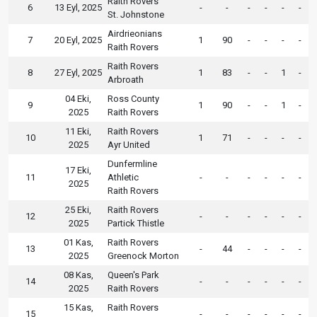
Raith Rovers
6
13 Eyl, 2025
-
-
-
-
-
-
St. Johnstone
Airdrieonians
7
20 Eyl, 2025
1
90
-
-
-
-
Raith Rovers
Raith Rovers
8
27 Eyl, 2025
1
83
-
-
1
-
Arbroath
04 Eki,
Ross County
9
1
90
-
-
1
-
2025
Raith Rovers
11 Eki,
Raith Rovers
10
1
71
-
-
-
-
2025
Ayr United
Dunfermline
17 Eki,
11
Athletic
-
-
-
-
-
-
2025
Raith Rovers
25 Eki,
Raith Rovers
12
-
-
-
-
-
-
2025
Partick Thistle
01 Kas,
Raith Rovers
13
-
44
-
-
-
-
2025
Greenock Morton
08 Kas,
Queen's Park
14
-
-
-
-
-
-
2025
Raith Rovers
15 Kas,
Raith Rovers
15
-
-
-
-
-
-