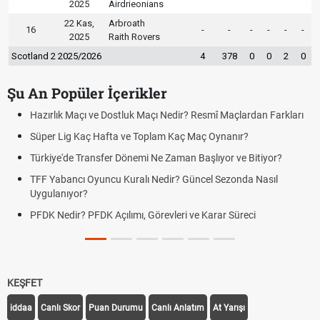
2025
Airdrieonians
22 Kas,
Arbroath
16
-
-
-
-
-
-
2025
Raith Rovers
Scotland 2 2025/2026
4
378
0
0
2
0
Şu An Popüler İçerikler
rlık Maçı ve Dostluk Maçı Nedir? Resmî Maçlardan Farkları
Puan D
er Lig Kaç Hafta ve Toplam Kaç Maç Oynanır?
Skor N
iye'de Transfer Dönemi Ne Zaman Başlıyor ve Bitiyor?
Futbol 
Yabancı Oyuncu Kuralı Nedir? Güncel Sezonda Nasıl
Deplas
ulanıyor?
Uygula
 Nedir? PFDK Açılımı, Görevleri ve Karar Süreci
DGS So
Tarihin
KEŞFET