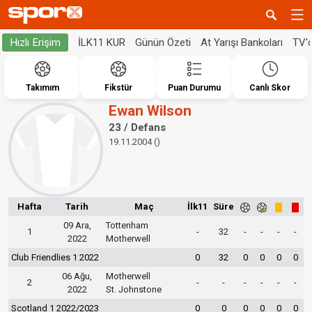
İLK11 KUR
Günün Özeti
At Yarışı Bankoları
TV'
Hızlı Erişim
Takımım
Fikstür
Puan Durumu
Canlı Skor
Ewan Wilson
23 / Defans
19.11.2004 ()
Hafta
Tarih
Maç
İlk11
Süre
09 Ara,
Tottenham
1
-
32
-
-
-
-
2022
Motherwell
Club Friendlies 1 2022
0
32
0
0
0
0
06 Ağu,
Motherwell
2
-
-
-
-
-
-
2022
St. Johnstone
Scotland 1 2022/2023
0
0
0
0
0
0