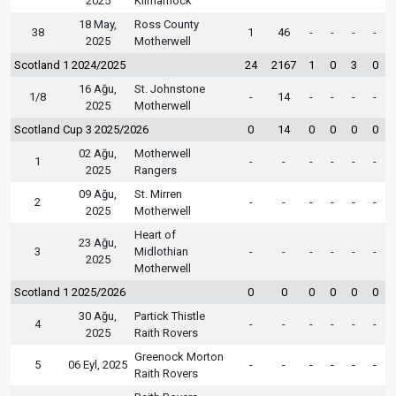
2025
Kilmarnock
18 May,
Ross County
38
1
46
-
-
-
-
2025
Motherwell
Scotland 1 2024/2025
24
2167
1
0
3
0
16 Ağu,
St. Johnstone
1/8
-
14
-
-
-
-
2025
Motherwell
Scotland Cup 3 2025/2026
0
14
0
0
0
0
02 Ağu,
Motherwell
1
-
-
-
-
-
-
2025
Rangers
09 Ağu,
St. Mirren
2
-
-
-
-
-
-
2025
Motherwell
Heart of
23 Ağu,
3
Midlothian
-
-
-
-
-
-
2025
Motherwell
Scotland 1 2025/2026
0
0
0
0
0
0
30 Ağu,
Partick Thistle
4
-
-
-
-
-
-
2025
Raith Rovers
Greenock Morton
5
06 Eyl, 2025
-
-
-
-
-
-
Raith Rovers