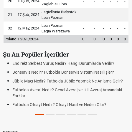
20
10 Şub, 2024
-
-
-
-
-
-
Zaglebie Lubin
Jagiellonia Bialystok
21
17 Şub, 2024
-
-
-
-
-
-
Lech Poznan
Lech Poznan
32
12 May, 2024
-
-
-
-
-
-
Legia Warszawa
Poland 1 2023/2024
0
0
0
0
0
0
Şu An Popüler İçerikler
Endirekt Serbest Vuruş Nedir? Hangi Durumlarda Verilir?
Bonservis Nedir? Futbolda Bonservis Sistemi Nasıl İşler?
Jübile Maçı Nedir? Futbolda Jübile Yapmak Ne Anlama Gelir?
Futbolda Averaj Nedir? Genel Averaj ve İkili Averaj Arasındaki
Farklar
Futbolda Ofsayt Nedir? Ofsayt Nasıl ve Neden Olur?