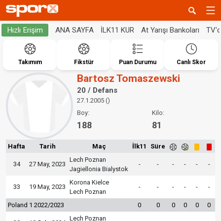
ANA SAYFA
İLK11 KUR
At Yarışı Bankoları
TV'
Hızlı Erişim
Takımım
Fikstür
Puan Durumu
Canlı Skor
Bartosz Tomaszewski
20 / Defans
27.1.2005 ()
Boy:
Kilo:
188
81
Hafta
Tarih
Maç
İlk11
Süre
Lech Poznan
34
27 May, 2023
-
-
-
-
-
-
Jagiellonia Bialystok
Korona Kielce
33
19 May, 2023
-
-
-
-
-
-
Lech Poznan
Poland 1 2022/2023
0
0
0
0
0
0
Lech Poznan