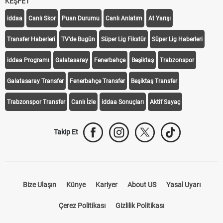
KEŞFET
iddaa
Canlı Skor
Puan Durumu
Canlı Anlatım
At Yarışı
Transfer Haberleri
TV'de Bugün
Süper Lig Fikstür
Süper Lig Haberleri
iddaa Programı
Galatasaray
Fenerbahçe
Beşiktaş
Trabzonspor
Galatasaray Transfer
Fenerbahçe Transfer
Beşiktaş Transfer
Trabzonspor Transfer
Canlı İzle
iddaa Sonuçları
Aktif Sayaç
Takip Et
Bize Ulaşın
Künye
Kariyer
About US
Yasal Uyarı
Çerez Politikası
Gizlilik Politikası