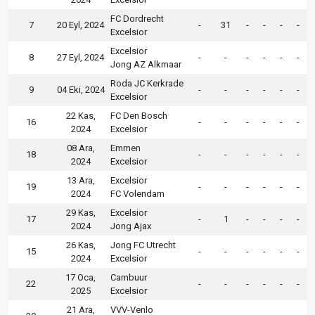
FC Dordrecht
7
20 Eyl, 2024
-
31
-
-
-
-
Excelsior
Excelsior
8
27 Eyl, 2024
-
-
-
-
-
-
Jong AZ Alkmaar
Roda JC Kerkrade
9
04 Eki, 2024
-
-
-
-
-
-
Excelsior
22 Kas,
FC Den Bosch
16
-
-
-
-
-
-
2024
Excelsior
08 Ara,
Emmen
18
-
-
-
-
-
-
2024
Excelsior
13 Ara,
Excelsior
19
-
-
-
-
-
-
2024
FC Volendam
29 Kas,
Excelsior
17
-
1
-
-
-
-
2024
Jong Ajax
26 Kas,
Jong FC Utrecht
15
-
-
-
-
-
-
2024
Excelsior
17 Oca,
Cambuur
22
-
-
-
-
-
-
2025
Excelsior
21 Ara,
VVV-Venlo