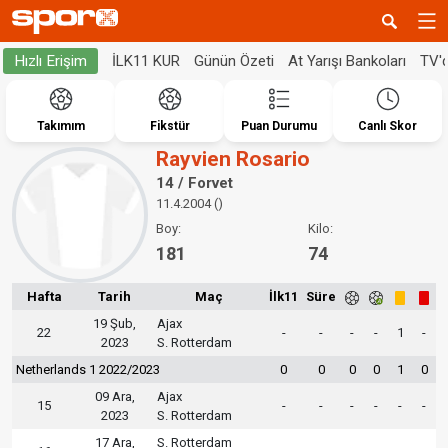
İLK11 KUR
Günün Özeti
At Yarışı Bankoları
TV'
Hızlı Erişim
Takımım
Fikstür
Puan Durumu
Canlı Skor
Rayvien Rosario
14 / Forvet
11.4.2004 ()
Boy:
Kilo:
181
74
Hafta
Tarih
Maç
İlk11
Süre
19 Şub,
Ajax
22
-
-
-
-
1
-
2023
S. Rotterdam
Netherlands 1 2022/2023
0
0
0
0
1
0
09 Ara,
Ajax
15
-
-
-
-
-
-
2023
S. Rotterdam
17 Ara,
S. Rotterdam