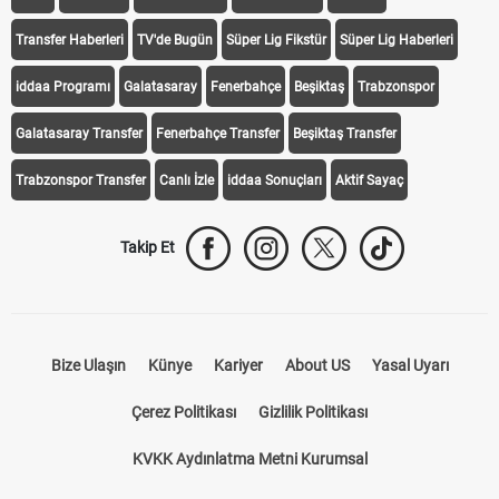
Transfer Haberleri
TV'de Bugün
Süper Lig Fikstür
Süper Lig Haberleri
iddaa Programı
Galatasaray
Fenerbahçe
Beşiktaş
Trabzonspor
Galatasaray Transfer
Fenerbahçe Transfer
Beşiktaş Transfer
Trabzonspor Transfer
Canlı İzle
iddaa Sonuçları
Aktif Sayaç
Takip Et
Bize Ulaşın
Künye
Kariyer
About US
Yasal Uyarı
Çerez Politikası
Gizlilik Politikası
KVKK Aydınlatma Metni Kurumsal