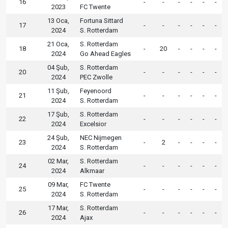
16
-
-
-
-
-
-
2023
FC Twente
13 Oca,
Fortuna Sittard
17
-
-
-
-
-
-
2024
S. Rotterdam
21 Oca,
S. Rotterdam
18
-
20
-
-
-
-
2024
Go Ahead Eagles
04 Şub,
S. Rotterdam
20
-
-
-
-
-
-
2024
PEC Zwolle
11 Şub,
Feyenoord
21
-
-
-
-
-
-
2024
S. Rotterdam
17 Şub,
S. Rotterdam
22
-
-
-
-
-
-
2024
Excelsior
24 Şub,
NEC Nijmegen
23
-
2
-
-
-
-
2024
S. Rotterdam
02 Mar,
S. Rotterdam
24
-
-
-
-
-
-
2024
Alkmaar
09 Mar,
FC Twente
25
-
-
-
-
-
-
2024
S. Rotterdam
17 Mar,
S. Rotterdam
26
-
-
-
-
-
-
2024
Ajax