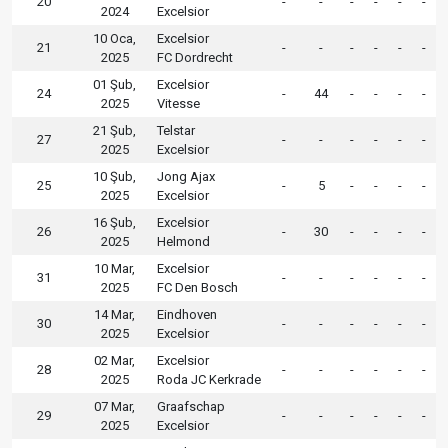
20
-
-
-
-
-
-
2024
Excelsior
10 Oca,
Excelsior
21
-
-
-
-
-
-
2025
FC Dordrecht
01 Şub,
Excelsior
24
-
44
-
-
-
-
2025
Vitesse
21 Şub,
Telstar
27
-
-
-
-
-
-
2025
Excelsior
10 Şub,
Jong Ajax
25
-
5
-
-
-
-
2025
Excelsior
16 Şub,
Excelsior
26
-
30
-
-
-
-
2025
Helmond
10 Mar,
Excelsior
31
-
-
-
-
-
-
2025
FC Den Bosch
14 Mar,
Eindhoven
30
-
-
-
-
-
-
2025
Excelsior
02 Mar,
Excelsior
28
-
-
-
-
-
-
2025
Roda JC Kerkrade
07 Mar,
Graafschap
29
-
-
-
-
-
-
2025
Excelsior