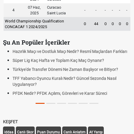
07 Haz,
Curacao
4
-
-
-
-
-
-
2025
Saint Lucia
World Championship Qualification
0
44
0
0
0
0
CONCACAF 1 2024/2025
Şu An Popüler İçerikler
Hazırlık Maçı ve Dostluk Maçı Nedir? Resmî Maçlardan Farkları
Süper Lig Kaç Hafta ve Toplam Kaç Maç Oynanır?
Türkiye'de Transfer Dönemi Ne Zaman Başlıyor ve Bitiyor?
TFF Yabancı Oyuncu Kuralı Nedir? Güncel Sezonda Nasıl
Uygulanıyor?
PFDK Nedir? PFDK Açılımı, Görevleri ve Karar Süreci
KEŞFET
iddaa
Canlı Skor
Puan Durumu
Canlı Anlatım
At Yarışı