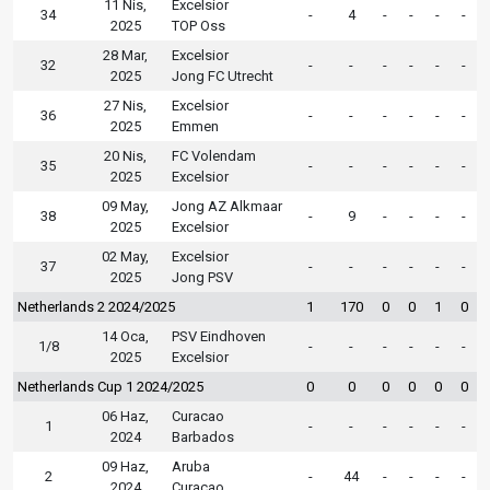
11 Nis,
Excelsior
34
-
4
-
-
-
-
2025
TOP Oss
28 Mar,
Excelsior
32
-
-
-
-
-
-
2025
Jong FC Utrecht
27 Nis,
Excelsior
36
-
-
-
-
-
-
2025
Emmen
20 Nis,
FC Volendam
35
-
-
-
-
-
-
2025
Excelsior
09 May,
Jong AZ Alkmaar
38
-
9
-
-
-
-
2025
Excelsior
02 May,
Excelsior
37
-
-
-
-
-
-
2025
Jong PSV
Netherlands 2 2024/2025
1
170
0
0
1
0
14 Oca,
PSV Eindhoven
1/8
-
-
-
-
-
-
2025
Excelsior
Netherlands Cup 1 2024/2025
0
0
0
0
0
0
06 Haz,
Curacao
1
-
-
-
-
-
-
2024
Barbados
09 Haz,
Aruba
2
-
44
-
-
-
-
2024
Curacao