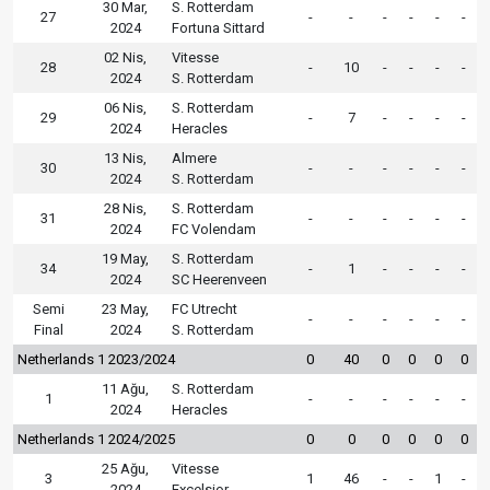
30 Mar,
S. Rotterdam
27
-
-
-
-
-
-
2024
Fortuna Sittard
02 Nis,
Vitesse
28
-
10
-
-
-
-
2024
S. Rotterdam
06 Nis,
S. Rotterdam
29
-
7
-
-
-
-
2024
Heracles
13 Nis,
Almere
30
-
-
-
-
-
-
2024
S. Rotterdam
28 Nis,
S. Rotterdam
31
-
-
-
-
-
-
2024
FC Volendam
19 May,
S. Rotterdam
34
-
1
-
-
-
-
2024
SC Heerenveen
Semi
23 May,
FC Utrecht
-
-
-
-
-
-
Final
2024
S. Rotterdam
Netherlands 1 2023/2024
0
40
0
0
0
0
11 Ağu,
S. Rotterdam
1
-
-
-
-
-
-
2024
Heracles
Netherlands 1 2024/2025
0
0
0
0
0
0
25 Ağu,
Vitesse
3
1
46
-
-
1
-
2024
Excelsior