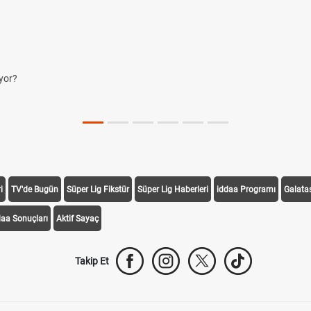
yor?
i
TV'de Bugün
Süper Lig Fikstür
Süper Lig Haberleri
iddaa Programı
Galata
daa Sonuçları
Aktif Sayaç
Takip Et