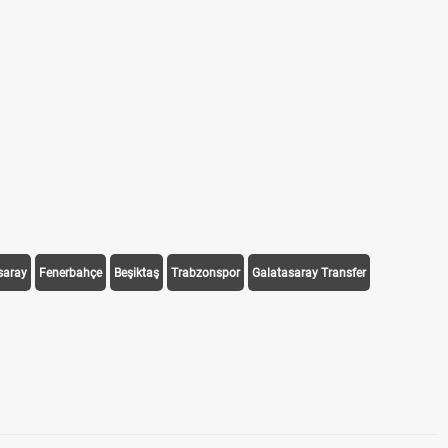
saray
Fenerbahçe
Beşiktaş
Trabzonspor
Galatasaray Transfer