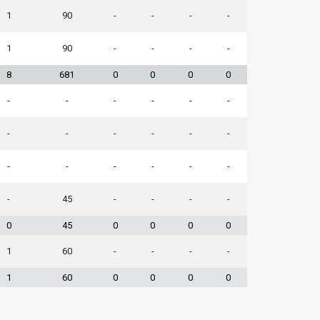
1
90
-
-
-
-
1
90
-
-
-
-
8
681
0
0
0
0
-
-
-
-
-
-
-
-
-
-
-
-
-
-
-
-
-
-
-
45
-
-
-
-
0
45
0
0
0
0
1
60
-
-
-
-
1
60
0
0
0
0