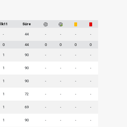
İlk11
Süre
-
44
-
-
-
-
0
44
0
0
0
0
1
90
-
-
-
-
1
90
-
-
-
-
1
90
-
-
-
-
1
72
-
-
-
-
1
69
-
-
-
-
1
90
-
-
-
-