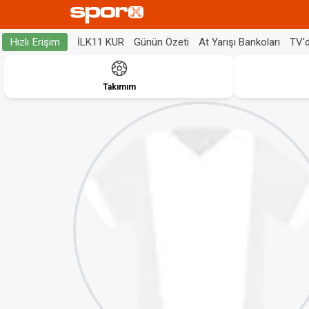
İLK11 KUR
Günün Özeti
At Yarışı Bankoları
TV'
Hızlı Erişim
Takımım