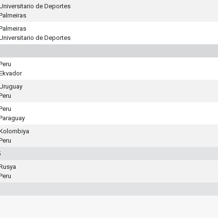
Universitario de Deportes
Palmeiras
Palmeiras
Universitario de Deportes
Peru
Ekvador
Uruguay
Peru
Peru
Paraguay
Kolombiya
Peru
5
Rusya
Peru