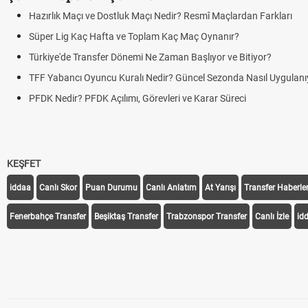
Hazırlık Maçı ve Dostluk Maçı Nedir? Resmî Maçlardan Farkları
Süper Lig Kaç Hafta ve Toplam Kaç Maç Oynanır?
Türkiye'de Transfer Dönemi Ne Zaman Başlıyor ve Bitiyor?
TFF Yabancı Oyuncu Kuralı Nedir? Güncel Sezonda Nasıl Uygulanı
PFDK Nedir? PFDK Açılımı, Görevleri ve Karar Süreci
KEŞFET
iddaa
Canlı Skor
Puan Durumu
Canlı Anlatım
At Yarışı
Transfer Haberler
Fenerbahçe Transfer
Beşiktaş Transfer
Trabzonspor Transfer
Canlı İzle
id