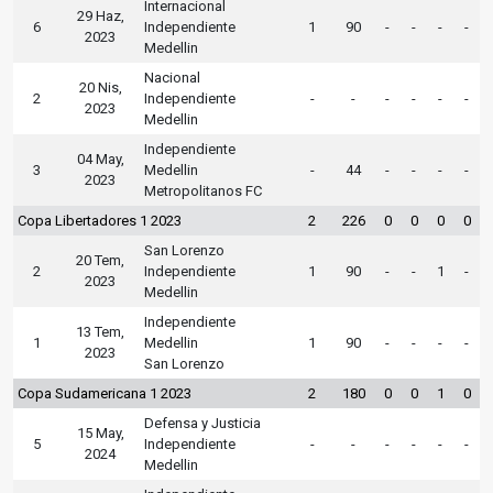
Internacional
29 Haz,
6
Independiente
1
90
-
-
-
-
2023
Medellin
Nacional
20 Nis,
2
Independiente
-
-
-
-
-
-
2023
Medellin
Independiente
04 May,
3
Medellin
-
44
-
-
-
-
2023
Metropolitanos FC
Copa Libertadores 1 2023
2
226
0
0
0
0
San Lorenzo
20 Tem,
2
Independiente
1
90
-
-
1
-
2023
Medellin
Independiente
13 Tem,
1
Medellin
1
90
-
-
-
-
2023
San Lorenzo
Copa Sudamericana 1 2023
2
180
0
0
1
0
Defensa y Justicia
15 May,
5
Independiente
-
-
-
-
-
-
2024
Medellin