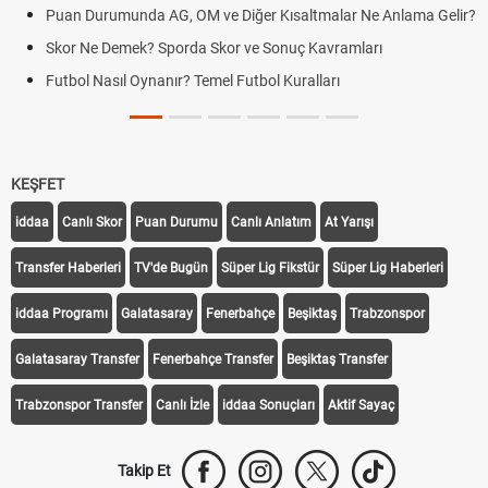
Puan Durumunda AG, OM ve Diğer Kısaltmalar Ne Anlama Gelir?
Skor Ne Demek? Sporda Skor ve Sonuç Kavramları
Futbol Nasıl Oynanır? Temel Futbol Kuralları
KEŞFET
iddaa
Canlı Skor
Puan Durumu
Canlı Anlatım
At Yarışı
Transfer Haberleri
TV'de Bugün
Süper Lig Fikstür
Süper Lig Haberleri
iddaa Programı
Galatasaray
Fenerbahçe
Beşiktaş
Trabzonspor
Galatasaray Transfer
Fenerbahçe Transfer
Beşiktaş Transfer
Trabzonspor Transfer
Canlı İzle
iddaa Sonuçları
Aktif Sayaç
Takip Et