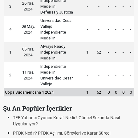
Independiente
26 Nis,
3
Medellin
-
-
-
-
-
-
2024
Defensa y Justicia
Universidad Cesar
08 May,
Vallejo
4
-
-
-
-
-
-
2024
Independiente
Medellin
Always Ready
05 Nis,
1
Independiente
1
62
-
-
-
-
2024
Medellin
Independiente
11 Nis,
Medellin
2
-
-
-
-
-
-
2024
Universidad Cesar
Vallejo
Copa Sudamericana 1 2024
1
62
0
0
0
0
Şu An Popüler İçerikler
TFF Yabancı Oyuncu Kuralı Nedir? Güncel Sezonda Nasıl
Uygulanıyor?
PFDK Nedir? PFDK Açılımı, Görevleri ve Karar Süreci