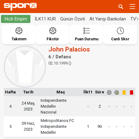
İLK11 KUR
Günün Özeti
At Yarışı Bankoları
TV'
Hızlı Erişim
Takımım
Fikstür
Puan Durumu
Canlı Skor
John Palacios
6 / Defans
02.10.1999 ()
Hafta
Tarih
Maç
İlk11
Süre
Independiente
24 May,
4
Medellin
-
2
-
-
-
-
2023
Nacional
Metropolitanos FC
09 Haz,
5
Independiente
1
90
-
-
-
-
2023
Medellin