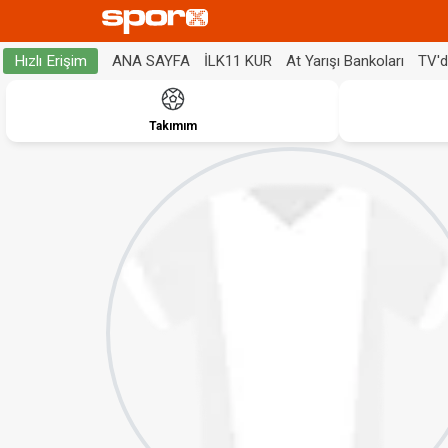
ANA SAYFA
İLK11 KUR
At Yarışı Bankoları
TV'
Hızlı Erişim
Takımım