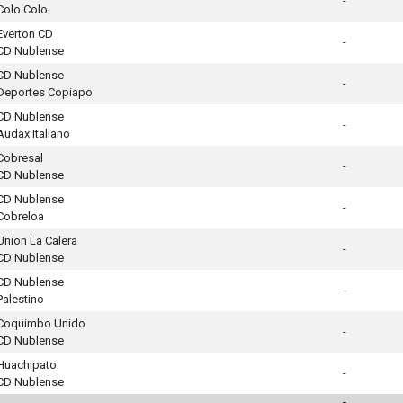
-
Colo Colo
Everton CD
-
CD Nublense
CD Nublense
-
Deportes Copiapo
CD Nublense
-
Audax Italiano
Cobresal
-
CD Nublense
CD Nublense
-
Cobreloa
Union La Calera
-
CD Nublense
CD Nublense
-
Palestino
Coquimbo Unido
-
CD Nublense
Huachipato
-
CD Nublense