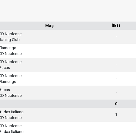
Maç
İlk11
CD Nublense
-
Racing Club
Flamengo
-
CD Nublense
CD Nublense
-
Aucas
CD Nublense
-
Flamengo
Aucas
-
CD Nublense
0
Audax Italiano
1
CD Nublense
CD Nublense
-
Audax Italiano