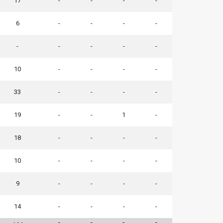
17
-
-
-
-
6
-
-
-
-
-
-
-
-
-
10
-
-
-
-
33
-
-
-
-
19
-
-
1
-
18
-
-
-
-
10
-
-
-
-
9
-
-
-
-
14
-
-
-
-