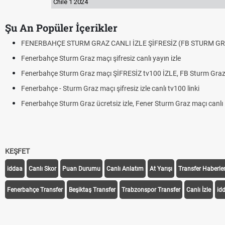
Chile 1 2024
Şu An Popüler İçerikler
GRAZ CANLI İZLE ŞİFRESİZ (FB STURM GRAZ)
 maçı şifresiz canlı yayın izle
az maçı ŞİFRESİZ tv100 İZLE, FB Sturm Graz link
az maçı şifresiz izle canlı tv100 linki
 ücretsiz izle, Fener Sturm Graz maçı canlı linki
KEŞFET
iddaa
Canlı Skor
Puan Durumu
Canlı Anlatım
At Yarışı
Transfer Haberler
Fenerbahçe Transfer
Beşiktaş Transfer
Trabzonspor Transfer
Canlı İzle
id