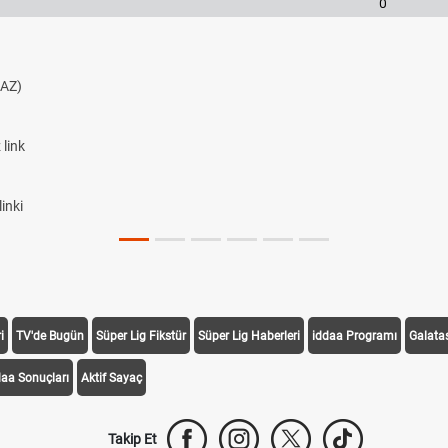
0
i
TV'de Bugün
Süper Lig Fikstür
Süper Lig Haberleri
iddaa Programı
Galata
daa Sonuçları
Aktif Sayaç
Takip Et