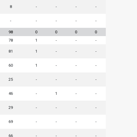
8
-
-
-
-
-
-
-
-
-
98
0
0
0
0
78
1
-
-
-
81
1
-
-
-
60
1
-
-
-
25
-
-
-
-
46
-
1
-
-
29
-
-
-
-
69
-
-
-
-
66
-
-
-
-