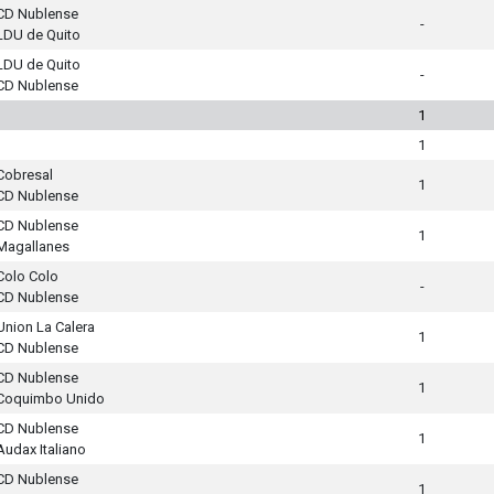
CD Nublense
-
LDU de Quito
LDU de Quito
-
CD Nublense
1
1
Cobresal
1
CD Nublense
CD Nublense
1
Magallanes
Colo Colo
-
CD Nublense
Union La Calera
1
CD Nublense
CD Nublense
1
Coquimbo Unido
CD Nublense
1
Audax Italiano
CD Nublense
1