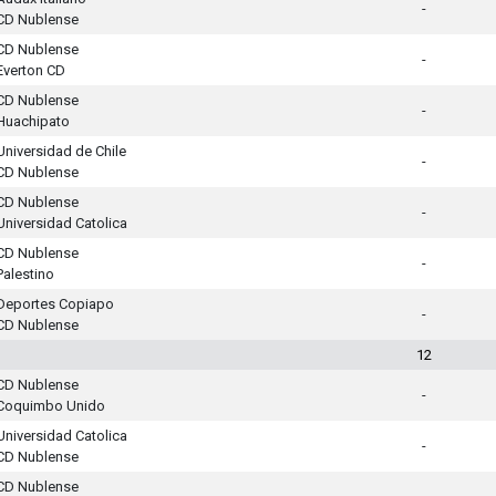
-
CD Nublense
CD Nublense
-
Everton CD
CD Nublense
-
Huachipato
Universidad de Chile
-
CD Nublense
CD Nublense
-
Universidad Catolica
CD Nublense
-
Palestino
Deportes Copiapo
-
CD Nublense
12
CD Nublense
-
Coquimbo Unido
Universidad Catolica
-
CD Nublense
CD Nublense