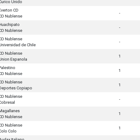
Curico Unido
Everton CD
-
CD Nublense
Huachipato
-
CD Nublense
CD Nublense
-
Universidad de Chile
CD Nublense
1
Union Espanola
Palestino
1
CD Nublense
CD Nublense
1
Deportes Copiapo
CD Nublense
-
Cobresal
Magallanes
1
CD Nublense
CD Nublense
1
Colo Colo
Audax Italiano