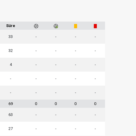
Süre
33
-
-
-
-
32
-
-
-
-
4
-
-
-
-
-
-
-
-
-
-
-
-
-
-
69
0
0
0
0
63
-
-
-
-
27
-
-
-
-