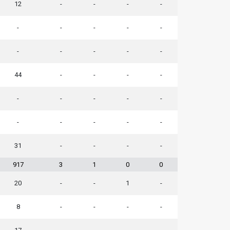
12
-
-
-
-
-
-
-
-
-
-
-
-
-
-
44
-
-
-
-
-
-
-
-
-
-
-
-
-
-
31
-
-
-
-
917
3
1
0
0
20
-
-
1
-
8
-
-
-
-