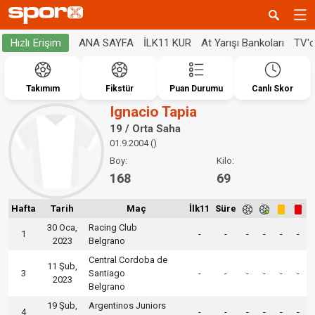
ANA SAYFA
İLK11 KUR
At Yarışı Bankoları
TV'
Hızlı Erişim
Takımım
Fikstür
Puan Durumu
Canlı Skor
Ignacio Tapia
19 / Orta Saha
01.9.2004 ()
Boy:
Kilo:
168
69
Hafta
Tarih
Maç
İlk11
Süre
30 Oca,
Racing Club
1
-
-
-
-
-
-
2023
Belgrano
Central Cordoba de
11 Şub,
3
Santiago
-
-
-
-
-
-
2023
Belgrano
19 Şub,
Argentinos Juniors
4
-
-
-
-
-
-