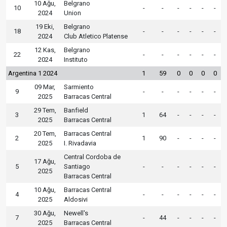
10 Ağu,
Belgrano
10
-
-
-
-
-
-
2024
Union
19 Eki,
Belgrano
18
-
-
-
-
-
-
2024
Club Atletico Platense
12 Kas,
Belgrano
22
-
-
-
-
-
-
2024
Instituto
Argentina 1 2024
1
59
0
0
0
0
09 Mar,
Sarmiento
9
-
-
-
-
-
-
2025
Barracas Central
29 Tem,
Banfield
3
1
64
-
-
-
-
2025
Barracas Central
20 Tem,
Barracas Central
2
1
90
-
-
-
-
2025
I. Rivadavia
Central Cordoba de
17 Ağu,
5
Santiago
-
-
-
-
-
-
2025
Barracas Central
10 Ağu,
Barracas Central
4
-
-
-
-
-
-
2025
Aldosivi
30 Ağu,
Newell's
7
-
44
-
-
-
-
2025
Barracas Central