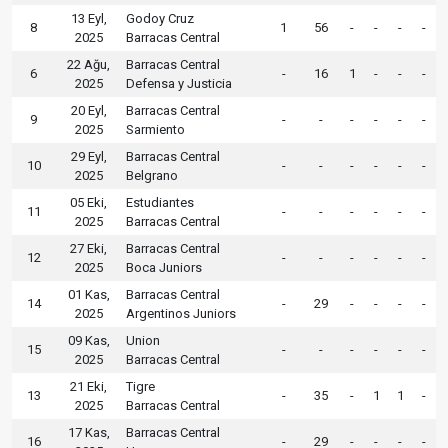
13 Eyl,
Godoy Cruz
8
1
56
-
-
-
-
2025
Barracas Central
22 Ağu,
Barracas Central
6
-
16
1
-
-
-
2025
Defensa y Justicia
20 Eyl,
Barracas Central
9
-
-
-
-
-
-
2025
Sarmiento
29 Eyl,
Barracas Central
10
-
-
-
-
-
-
2025
Belgrano
05 Eki,
Estudiantes
11
-
-
-
-
-
-
2025
Barracas Central
27 Eki,
Barracas Central
12
-
-
-
-
-
-
2025
Boca Juniors
01 Kas,
Barracas Central
14
-
29
-
-
-
-
2025
Argentinos Juniors
09 Kas,
Union
15
-
-
-
-
-
-
2025
Barracas Central
21 Eki,
Tigre
13
-
35
-
1
1
-
2025
Barracas Central
17 Kas,
Barracas Central
16
-
29
-
-
-
-