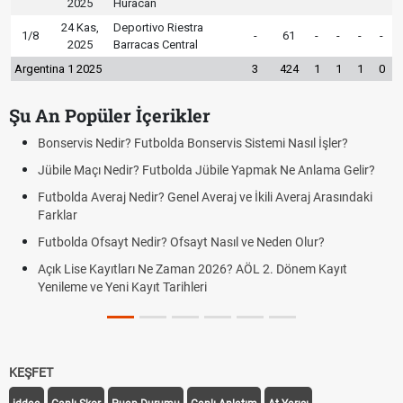
2025
Huracan
24 Kas,
Deportivo Riestra
1/8
-
61
-
-
-
-
2025
Barracas Central
Argentina 1 2025
3
424
1
1
1
0
Şu An Popüler İçerikler
Bonservis Nedir? Futbolda Bonservis Sistemi Nasıl İşler?
Jübile Maçı Nedir? Futbolda Jübile Yapmak Ne Anlama Gelir?
Futbolda Averaj Nedir? Genel Averaj ve İkili Averaj Arasındaki
Farklar
Futbolda Ofsayt Nedir? Ofsayt Nasıl ve Neden Olur?
Açık Lise Kayıtları Ne Zaman 2026? AÖL 2. Dönem Kayıt
Yenileme ve Yeni Kayıt Tarihleri
KEŞFET