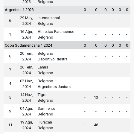
2023
Belgrano
Argentina 1 2023
0
0
0
0
0
0
29 May,
Internacional
6
-
-
-
-
-
-
2024
Belgrano
16 Ağu,
Athletico Paranaense
1
-
-
-
-
-
-
2024
Belgrano
Copa Sudamericana 1 2024
0
0
0
0
0
0
20 Tem,
Belgrano
6
-
-
-
-
-
-
2024
Deportivo Riestra
26 Tem,
Lanus
7
-
-
-
-
-
-
2024
Belgrano
02 Haz,
Belgrano
4
-
-
-
-
-
-
2024
Argentinos Juniors
14 Haz,
Tigre
5
-
13
-
-
-
-
2024
Belgrano
04 Ağu,
Sarmiento
9
-
-
-
-
-
-
2024
Belgrano
19 Ağu,
Huracan
11
1
46
-
-
-
-
2024
Belgrano