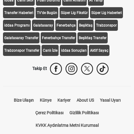
iddaa
Canlı Skor
Puan Durumu
Canlı Anlatım
At Yarışı
Transfer Haberleri
TV'de Bugün
Süper Lig Fikstür
Süper Lig Haberleri
iddaa Programı
Galatasaray
Fenerbahçe
Beşiktaş
Trabzonspor
Galatasaray Transfer
Fenerbahçe Transfer
Beşiktaş Transfer
Trabzonspor Transfer
Canlı İzle
iddaa Sonuçları
Aktif Sayaç
Takip Et
Bize Ulaşın
Künye
Kariyer
About US
Yasal Uyarı
Çerez Politikası
Gizlilik Politikası
KVKK Aydınlatma Metni Kurumsal