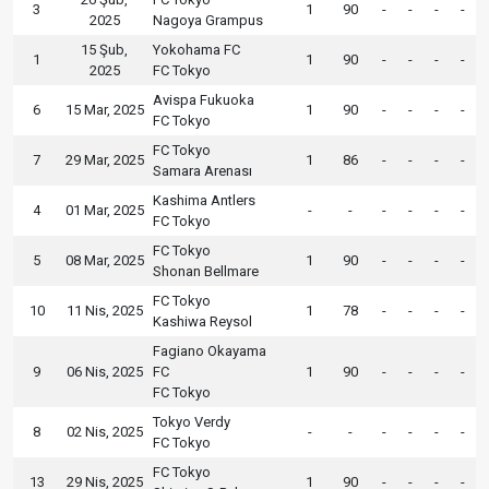
3
1
90
-
-
-
-
2025
Nagoya Grampus
15 Şub,
Yokohama FC
1
1
90
-
-
-
-
2025
FC Tokyo
Avispa Fukuoka
6
15 Mar, 2025
1
90
-
-
-
-
FC Tokyo
FC Tokyo
7
29 Mar, 2025
1
86
-
-
-
-
Samara Arenası
Kashima Antlers
4
01 Mar, 2025
-
-
-
-
-
-
FC Tokyo
FC Tokyo
5
08 Mar, 2025
1
90
-
-
-
-
Shonan Bellmare
FC Tokyo
10
11 Nis, 2025
1
78
-
-
-
-
Kashiwa Reysol
Fagiano Okayama
9
06 Nis, 2025
FC
1
90
-
-
-
-
FC Tokyo
Tokyo Verdy
8
02 Nis, 2025
-
-
-
-
-
-
FC Tokyo
FC Tokyo
13
29 Nis, 2025
1
90
-
-
-
-