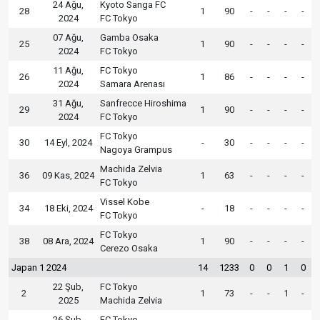
24 Ağu,
Kyoto Sanga FC
28
1
90
-
-
-
-
2024
FC Tokyo
07 Ağu,
Gamba Osaka
25
1
90
-
-
-
-
2024
FC Tokyo
11 Ağu,
FC Tokyo
26
1
86
-
-
-
-
2024
Samara Arenası
31 Ağu,
Sanfrecce Hiroshima
29
1
90
-
-
-
-
2024
FC Tokyo
FC Tokyo
30
14 Eyl, 2024
-
30
-
-
-
-
Nagoya Grampus
Machida Zelvia
36
09 Kas, 2024
1
63
-
-
-
-
FC Tokyo
Vissel Kobe
34
18 Eki, 2024
-
18
-
-
-
-
FC Tokyo
FC Tokyo
38
08 Ara, 2024
1
90
-
-
-
-
Cerezo Osaka
Japan 1 2024
14
1233
0
0
1
0
22 Şub,
FC Tokyo
2
1
73
-
-
1
-
2025
Machida Zelvia
26 Şub,
FC Tokyo