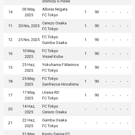
Shimizu S-Pulse
03 May,
Albirex Niigata
14
1
90
-
-
-
-
2025
FC Tokyo
Cerezo Osaka
11
20 Nis, 2025
1
90
-
-
-
-
FC Tokyo
FC Tokyo
12
25 Nis, 2025
1
90
-
-
-
-
Gamba Osaka
10 May,
FC Tokyo
16
1
90
-
-
-
-
2025
Vissel Kobe
25 Haz,
Yokohama F.Marinos
15
1
90
-
-
-
-
2025
FC Tokyo
25 May,
FC Tokyo
18
1
90
-
-
-
-
2025
Sanfrecce Hiroshima
17 May,
Urawa RD
17
1
90
-
-
-
-
2025
FC Tokyo
14 Haz,
FC Tokyo
20
-
-
-
-
-
-
2025
Cerezo Osaka
22 Haz,
Gamba Osaka
21
-
-
-
-
-
-
2025
FC Tokyo
31 May,
Kyoto Sanga FC