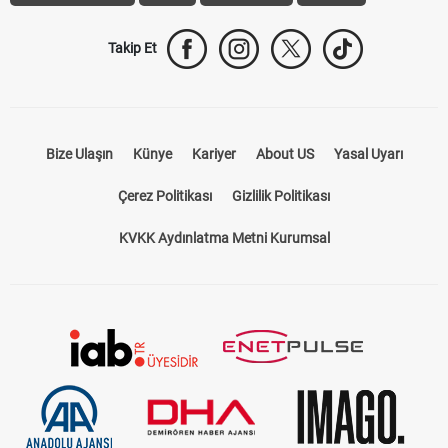
Takip Et
Bize Ulaşın
Künye
Kariyer
About US
Yasal Uyarı
Çerez Politikası
Gizlilik Politikası
KVKK Aydınlatma Metni Kurumsal