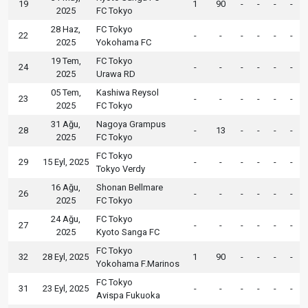
19
1
90
-
-
-
-
2025
FC Tokyo
28 Haz,
FC Tokyo
22
-
-
-
-
-
-
2025
Yokohama FC
19 Tem,
FC Tokyo
24
-
-
-
-
-
-
2025
Urawa RD
05 Tem,
Kashiwa Reysol
23
-
-
-
-
-
-
2025
FC Tokyo
31 Ağu,
Nagoya Grampus
28
-
13
-
-
-
-
2025
FC Tokyo
FC Tokyo
29
15 Eyl, 2025
-
-
-
-
-
-
Tokyo Verdy
16 Ağu,
Shonan Bellmare
26
-
-
-
-
-
-
2025
FC Tokyo
24 Ağu,
FC Tokyo
27
-
-
-
-
-
-
2025
Kyoto Sanga FC
FC Tokyo
32
28 Eyl, 2025
1
90
-
-
-
-
Yokohama F.Marinos
FC Tokyo
31
23 Eyl, 2025
-
-
-
-
-
-
Avispa Fukuoka