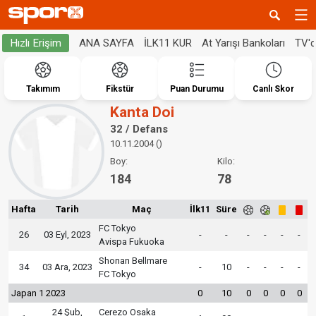
ANA SAYFA
İLK11 KUR
At Yarışı Bankoları
TV'
Hızlı Erişim
Takımım
Fikstür
Puan Durumu
Canlı Skor
Kanta Doi
32 / Defans
10.11.2004 ()
Boy:
Kilo:
184
78
Hafta
Tarih
Maç
İlk11
Süre
FC Tokyo
26
03 Eyl, 2023
-
-
-
-
-
-
Avispa Fukuoka
Shonan Bellmare
34
03 Ara, 2023
-
10
-
-
-
-
FC Tokyo
Japan 1 2023
0
10
0
0
0
0
24 Şub,
Cerezo Osaka