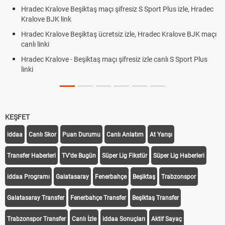
Hradec Kralove Beşiktaş maçı şifresiz S Sport Plus izle, Hradec
Kralove BJK link
Hradec Kralove Beşiktaş ücretsiz izle, Hradec Kralove BJK maçı
canlı linki
Hradec Kralove - Beşiktaş maçı şifresiz izle canlı S Sport Plus
linki
KEŞFET
iddaa
Canlı Skor
Puan Durumu
Canlı Anlatım
At Yarışı
Transfer Haberleri
TV'de Bugün
Süper Lig Fikstür
Süper Lig Haberleri
iddaa Programı
Galatasaray
Fenerbahçe
Beşiktaş
Trabzonspor
Galatasaray Transfer
Fenerbahçe Transfer
Beşiktaş Transfer
Trabzonspor Transfer
Canlı İzle
iddaa Sonuçları
Aktif Sayaç