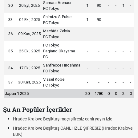
Samara Arenası
30
20 Eyl, 2025
1
90
-
-
1
-
FC Tokyo
Shimizu S-Pulse
33
04 Eki, 2025
1
90
-
-
-
-
FC Tokyo
Machida Zelvia
36
09 Kas, 2025
-
-
-
-
-
-
FC Tokyo
FC Tokyo
35
25 Eki, 2025
Fagiano Okayama
-
-
-
-
-
-
FC
Sanfrecce Hiroshima
34
17 Eki, 2025
-
-
-
-
-
-
FC Tokyo
Vissel Kobe
37
30 Kas, 2025
-
-
-
-
-
-
FC Tokyo
Japan 1 2025
20
1780
0
0
2
0
Şu An Popüler İçerikler
Hradec Kralove Beşiktaş maçı şifresiz canlı yayın izle
Hradec Kralove Beşiktaş CANLI İZLE ŞİFRESİZ (Hradec Kralove
BJK)