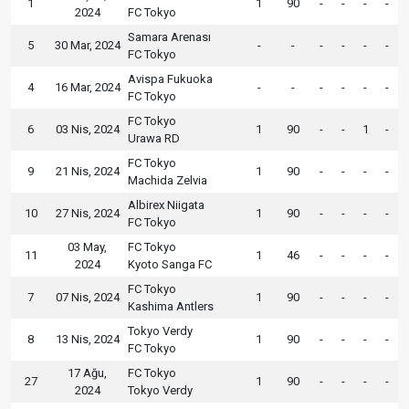
1
1
90
-
-
-
-
2024
FC Tokyo
Samara Arenası
5
30 Mar, 2024
-
-
-
-
-
-
FC Tokyo
Avispa Fukuoka
4
16 Mar, 2024
-
-
-
-
-
-
FC Tokyo
FC Tokyo
6
03 Nis, 2024
1
90
-
-
1
-
Urawa RD
FC Tokyo
9
21 Nis, 2024
1
90
-
-
-
-
Machida Zelvia
Albirex Niigata
10
27 Nis, 2024
1
90
-
-
-
-
FC Tokyo
03 May,
FC Tokyo
11
1
46
-
-
-
-
2024
Kyoto Sanga FC
FC Tokyo
7
07 Nis, 2024
1
90
-
-
-
-
Kashima Antlers
Tokyo Verdy
8
13 Nis, 2024
1
90
-
-
-
-
FC Tokyo
17 Ağu,
FC Tokyo
27
1
90
-
-
-
-
2024
Tokyo Verdy