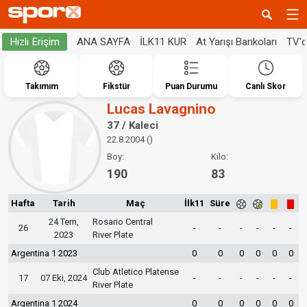
ANA SAYFA
İLK11 KUR
At Yarışı Bankoları
TV'
Hızlı Erişim
Takımım
Fikstür
Puan Durumu
Canlı Skor
Lucas Lavagnino
37 / Kaleci
22.8.2004 ()
Boy:
Kilo:
190
83
Hafta
Tarih
Maç
İlk11
Süre
24 Tem,
Rosario Central
26
-
-
-
-
-
-
2023
River Plate
Argentina 1 2023
0
0
0
0
0
0
Club Atletico Platense
17
07 Eki, 2024
-
-
-
-
-
-
River Plate
Argentina 1 2024
0
0
0
0
0
0