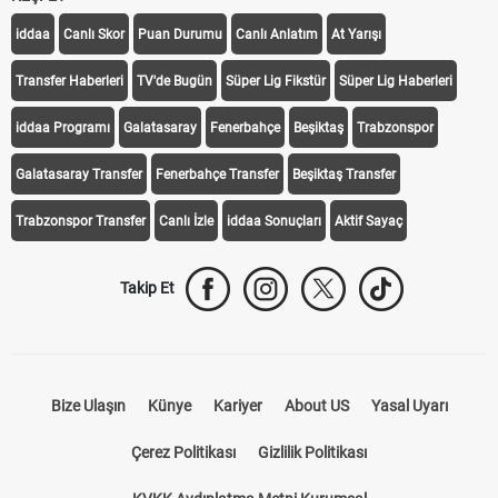
iddaa
Canlı Skor
Puan Durumu
Canlı Anlatım
At Yarışı
Transfer Haberleri
TV'de Bugün
Süper Lig Fikstür
Süper Lig Haberleri
iddaa Programı
Galatasaray
Fenerbahçe
Beşiktaş
Trabzonspor
Galatasaray Transfer
Fenerbahçe Transfer
Beşiktaş Transfer
Trabzonspor Transfer
Canlı İzle
iddaa Sonuçları
Aktif Sayaç
Takip Et
Bize Ulaşın
Künye
Kariyer
About US
Yasal Uyarı
Çerez Politikası
Gizlilik Politikası