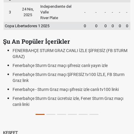
Independiente del
24 Nis,
3
Valle
-
-
-
-
-
-
2025
River Plate
Copa Libertadores 1 2025
0
0
0
0
0
0
Şu An Popüler İçerikler
FENERBAHÇE STURM GRAZ CANLI İZLE ŞİFRESİZ (FB STURM
GRAZ)
Fenerbahçe Sturm Graz maçı şifresiz canlı yayın izle
Fenerbahçe Sturm Graz maçı ŞİFRESİZ tv100 İZLE, FB Sturm
Graz link
Fenerbahçe - Sturm Graz maçı şifresiz izle canlı tv100 linki
Fenerbahçe Sturm Graz ücretsiz izle, Fener Sturm Graz maçı
canlı linki
KEŞFET