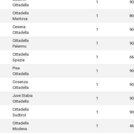
1
90
Cittadella
Cittadella
1
80
Mantova
Cesena
1
90
Cittadella
Cittadella
1
90
Palermo
Cittadella
1
66
Spezia
Pisa
1
90
Cittadella
Cosenza
1
90
Cittadella
Juve Stabia
1
90
Cittadella
Cittadella
1
90
Sudtirol
Cittadella
1
46
Modena