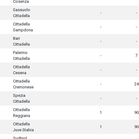
Cosenza
Sassuolo
-
-
Cittadella
Cittadella
-
-
Sampdoria
Bari
-
-
Cittadella
Palermo
-
7
Cittadella
Cittadella
-
-
Cesena
Cittadella
-
24
Cremonese
Spezia
-
-
Cittadella
Cittadella
1
90
Reggiana
Cittadella
1
90
Juve Stabia
Sudtirol