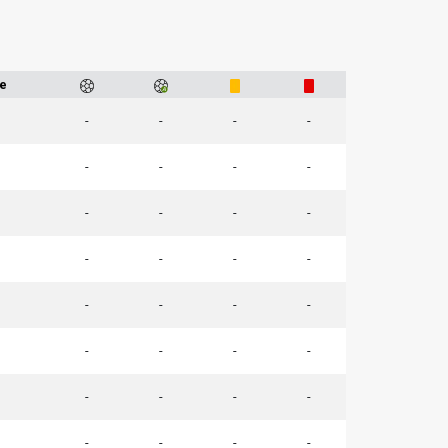
e
-
-
-
-
-
-
-
-
-
-
-
-
-
-
-
-
-
-
-
-
-
-
-
-
-
-
-
-
-
-
-
-