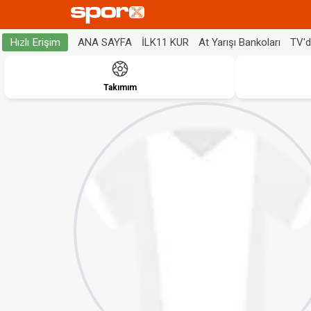
ANA SAYFA
İLK11 KUR
At Yarışı Bankoları
TV'
Hızlı Erişim
Takımım