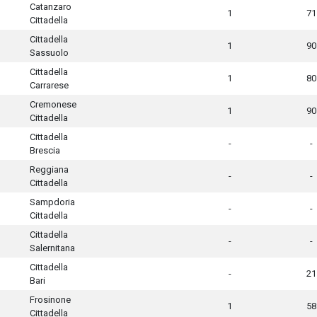
Catanzaro
1
71
Cittadella
Cittadella
1
90
Sassuolo
Cittadella
1
80
Carrarese
Cremonese
1
90
Cittadella
Cittadella
-
-
Brescia
Reggiana
-
-
Cittadella
Sampdoria
-
-
Cittadella
Cittadella
-
-
Salernitana
Cittadella
-
21
Bari
Frosinone
1
58
Cittadella