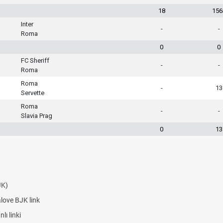
18
156
Inter
-
-
Roma
0
0
FC Sheriff
-
-
Roma
Roma
-
13
Servette
Roma
-
-
Slavia Prag
0
13
JK)
alove BJK link
ı linki