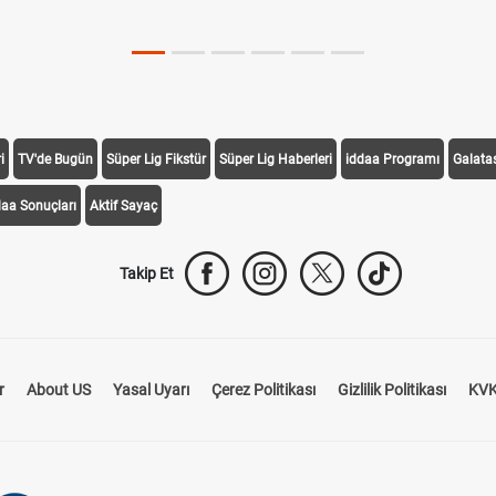
i
TV'de Bugün
Süper Lig Fikstür
Süper Lig Haberleri
iddaa Programı
Galata
daa Sonuçları
Aktif Sayaç
Takip Et
r
About US
Yasal Uyarı
Çerez Politikası
Gizlilik Politikası
KVK