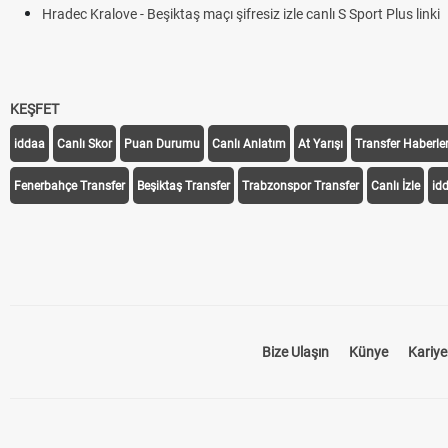
Hradec Kralove - Beşiktaş maçı şifresiz izle canlı S Sport Plus linki
KEŞFET
iddaa
Canlı Skor
Puan Durumu
Canlı Anlatım
At Yarışı
Transfer Haberler
Fenerbahçe Transfer
Beşiktaş Transfer
Trabzonspor Transfer
Canlı İzle
id
Bize Ulaşın
Künye
Kariye