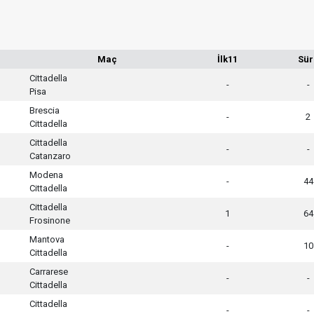
Maç
İlk11
Sür
Cittadella
-
-
Pisa
Brescia
-
2
Cittadella
Cittadella
-
-
Catanzaro
Modena
-
44
Cittadella
Cittadella
1
64
Frosinone
Mantova
-
10
Cittadella
Carrarese
-
-
Cittadella
Cittadella
-
-