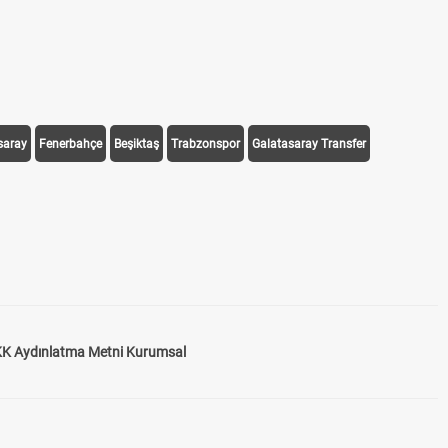
saray
Fenerbahçe
Beşiktaş
Trabzonspor
Galatasaray Transfer
K Aydınlatma Metni Kurumsal