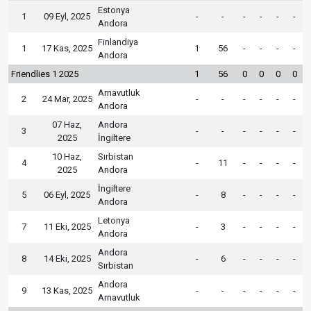
Estonya
1
09 Eyl, 2025
-
-
-
-
-
-
Andora
Finlandiya
1
17 Kas, 2025
1
56
-
-
-
-
Andora
Friendlies 1 2025
1
56
0
0
0
0
Arnavutluk
2
24 Mar, 2025
-
-
-
-
-
-
Andora
07 Haz,
Andora
3
-
-
-
-
-
-
2025
İngiltere
10 Haz,
Sırbistan
4
-
11
-
-
-
-
2025
Andora
İngiltere
5
06 Eyl, 2025
-
8
-
-
-
-
Andora
Letonya
7
11 Eki, 2025
-
3
-
-
-
-
Andora
Andora
8
14 Eki, 2025
-
6
-
-
-
-
Sırbistan
Andora
9
13 Kas, 2025
-
-
-
-
-
-
Arnavutluk