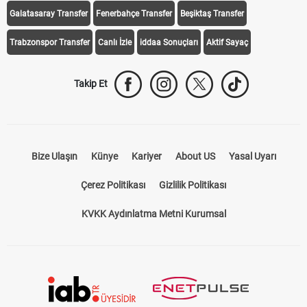
Galatasaray Transfer
Fenerbahçe Transfer
Beşiktaş Transfer
Trabzonspor Transfer
Canlı İzle
iddaa Sonuçları
Aktif Sayaç
Takip Et
Bize Ulaşın
Künye
Kariyer
About US
Yasal Uyarı
Çerez Politikası
Gizlilik Politikası
KVKK Aydınlatma Metni Kurumsal