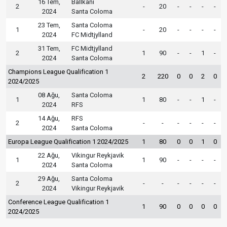
16 Tem,
Ballkani
2
-
20
-
-
-
-
2024
Santa Coloma
23 Tem,
Santa Coloma
1
-
20
-
-
-
-
2024
FC Midtjylland
31 Tem,
FC Midtjylland
2
1
90
-
-
1
-
2024
Santa Coloma
Champions League Qualification 1
2
220
0
0
2
0
2024/2025
08 Ağu,
Santa Coloma
1
1
80
-
-
1
-
2024
RFS
14 Ağu,
RFS
2
-
-
-
-
-
-
2024
Santa Coloma
Europa League Qualification 1 2024/2025
1
80
0
0
1
0
22 Ağu,
Vikingur Reykjavik
1
1
90
-
-
-
-
2024
Santa Coloma
29 Ağu,
Santa Coloma
2
-
-
-
-
-
-
2024
Vikingur Reykjavik
Conference League Qualification 1
1
90
0
0
0
0
2024/2025