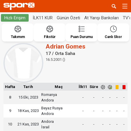
İLK11 KUR
Günün Özeti
At Yarışı Bankoları
TV'
Hızlı Erişim
Takımım
Fikstür
Puan Durumu
Canlı Skor
Adrian Gomes
17 / Orta Saha
16.5.2001 ()
Hafta
Tarih
Maç
İlk11
Süre
Romanya
8
15 Eki, 2023
-
-
-
-
-
-
Andora
Beyaz Rusya
9
18 Kas, 2023
-
-
-
-
-
-
Andora
Andora
10
21 Kas, 2023
-
-
-
-
-
-
İsrail