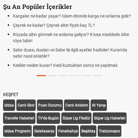
Şu An Popüler İçerikler
Kargalar ne kadar yaşar? İslam dininde karga ne anlama gelir?
Çeyrek ne kadar? Çeyrek altın fiyatı kaç TL?
Rüyada altın görmek ne anlama geliyor? 8 kısa maddede Altın
rüya tabiri
Sabır duası, duaları ve Sabır ile ilgili ayetler hadisler! Kuran'da
sabır nasıl anlatılır?
Kediler neden kusar? Kedi kustuktan sonra ne yapılmalı
KEŞFET
iddaa
Canlı Skor
Puan Durumu
Canlı Anlatım
At Yarışı
Transfer Haberleri
TV'de Bugün
Süper Lig Fikstür
Süper Lig Haberleri
iddaa Programı
Galatasaray
Fenerbahçe
Beşiktaş
Trabzonspor