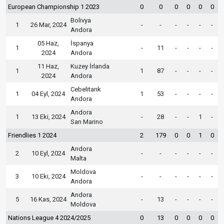
European Championship 1 2023
0
0
0
0
0
0
Bolivya
1
26 Mar, 2024
-
-
-
-
-
-
Andora
05 Haz,
İspanya
1
-
11
-
-
-
-
2024
Andora
11 Haz,
Kuzey İrlanda
1
1
87
-
-
-
-
2024
Andora
Cebelitarık
1
04 Eyl, 2024
1
53
-
-
-
-
Andora
Andora
1
13 Eki, 2024
-
28
-
-
1
-
San Marino
Friendlies 1 2024
2
179
0
0
1
0
Andora
2
10 Eyl, 2024
-
-
-
-
-
-
Malta
Moldova
3
10 Eki, 2024
-
-
-
-
-
-
Andora
Andora
5
16 Kas, 2024
-
13
-
-
-
-
Moldova
Nations League 4 2024/2025
0
13
0
0
0
0