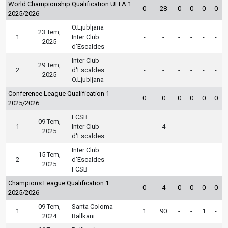
World Championship Qualification UEFA 1
0
28
0
0
0
0
2025/2026
O.Ljubljana
23 Tem,
1
Inter Club
-
-
-
-
-
-
2025
d'Escaldes
Inter Club
29 Tem,
2
d'Escaldes
-
-
-
-
-
-
2025
O.Ljubljana
Conference League Qualification 1
0
0
0
0
0
0
2025/2026
FCSB
09 Tem,
1
Inter Club
-
4
-
-
-
-
2025
d'Escaldes
Inter Club
15 Tem,
2
d'Escaldes
-
-
-
-
-
-
2025
FCSB
Champions League Qualification 1
0
4
0
0
0
0
2025/2026
09 Tem,
Santa Coloma
1
1
90
-
-
1
-
2024
Ballkani