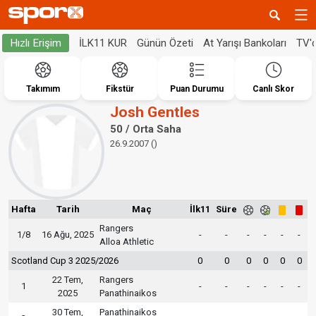
İLK11 KUR
Günün Özeti
At Yarışı Bankoları
TV'
Hızlı Erişim
Takımım
Fikstür
Puan Durumu
Canlı Skor
Josh Gentles
50 / Orta Saha
26.9.2007 ()
Hafta
Tarih
Maç
İlk11
Süre
Rangers
1/8
16 Ağu, 2025
-
-
-
-
-
-
Alloa Athletic
Scotland Cup 3 2025/2026
0
0
0
0
0
0
22 Tem,
Rangers
1
-
-
-
-
-
-
2025
Panathinaikos
30 Tem,
Panathinaikos