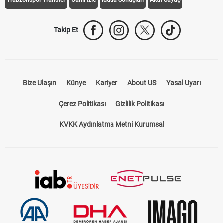
Takip Et
Bize Ulaşın
Künye
Kariyer
About US
Yasal Uyarı
Çerez Politikası
Gizlilik Politikası
KVKK Aydınlatma Metni Kurumsal