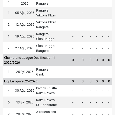
2
-
-
-
-
-
-
2025
Rangers
Rangers
1
05 Ağu, 2025
-
-
-
-
-
-
Viktoria Plzen
Viktoria Plzen
2
12 Ağu, 2025
-
-
-
-
-
-
Rangers
Rangers
1
19 Ağu, 2025
-
-
-
-
-
-
Club Brugge
Club Brugge
2
27 Ağu, 2025
-
-
-
-
-
-
Rangers
Champions League Qualification 1
0
0
0
0
0
0
2025/2026
Rangers
1
25 Eyl, 2025
-
-
-
-
-
-
Genk
Ligi Europa 2025/2026
0
0
0
0
0
0
Partick Thistle
4
30 Ağu, 2025
-
-
-
-
-
-
Raith Rovers
Raith Rovers
6
13 Eyl, 2025
-
-
-
-
-
-
St. Johnstone
Airdrieonians
7
20 Eyl, 2025
-
-
-
-
-
-