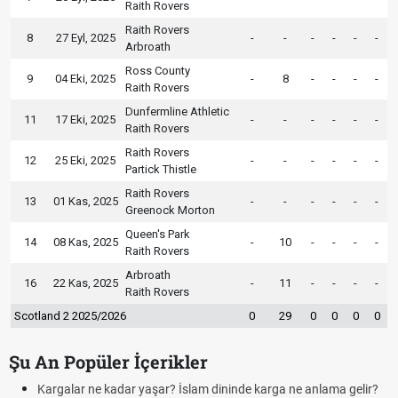
Raith Rovers
Raith Rovers
8
27 Eyl, 2025
-
-
-
-
-
-
Arbroath
Ross County
9
04 Eki, 2025
-
8
-
-
-
-
Raith Rovers
Dunfermline Athletic
11
17 Eki, 2025
-
-
-
-
-
-
Raith Rovers
Raith Rovers
12
25 Eki, 2025
-
-
-
-
-
-
Partick Thistle
Raith Rovers
13
01 Kas, 2025
-
-
-
-
-
-
Greenock Morton
Queen's Park
14
08 Kas, 2025
-
10
-
-
-
-
Raith Rovers
Arbroath
16
22 Kas, 2025
-
11
-
-
-
-
Raith Rovers
Scotland 2 2025/2026
0
29
0
0
0
0
Şu An Popüler İçerikler
Kargalar ne kadar yaşar? İslam dininde karga ne anlama gelir?