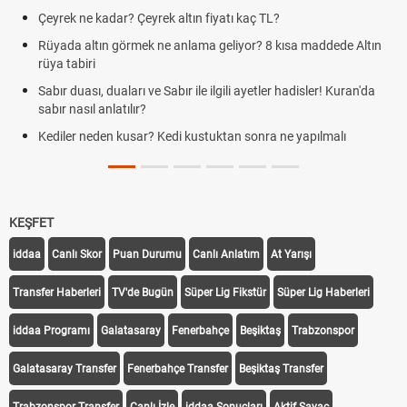
Çeyrek ne kadar? Çeyrek altın fiyatı kaç TL?
Rüyada altın görmek ne anlama geliyor? 8 kısa maddede Altın
rüya tabiri
Sabır duası, duaları ve Sabır ile ilgili ayetler hadisler! Kuran'da
sabır nasıl anlatılır?
Kediler neden kusar? Kedi kustuktan sonra ne yapılmalı
KEŞFET
iddaa
Canlı Skor
Puan Durumu
Canlı Anlatım
At Yarışı
Transfer Haberleri
TV'de Bugün
Süper Lig Fikstür
Süper Lig Haberleri
iddaa Programı
Galatasaray
Fenerbahçe
Beşiktaş
Trabzonspor
Galatasaray Transfer
Fenerbahçe Transfer
Beşiktaş Transfer
Trabzonspor Transfer
Canlı İzle
iddaa Sonuçları
Aktif Sayaç