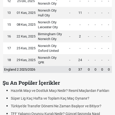
12
25 Eki, 2025
-
-
-
-
-
-
Norwich City
Norwich City
13
01 Kas, 2025
-
11
-
-
-
-
Hull City
Norwich City
15
08 Kas, 2025
-
-
-
-
-
-
Leicester City
Birmingham City
16
22 Kas, 2025
-
2
-
-
-
-
Norwich City
Norwich City
17
25 Kas, 2025
-
-
-
-
-
-
Oxford United
Norwich City
18
29 Kas, 2025
-
24
-
-
-
-
QPR
England 2 2025/2026
0
37
0
0
0
0
Şu An Popüler İçerikler
Hazırlık Maçı ve Dostluk Maçı Nedir? Resmî Maçlardan Farkları
Süper Lig Kaç Hafta ve Toplam Kaç Maç Oynanır?
Türkiye'de Transfer Dönemi Ne Zaman Başlıyor ve Bitiyor?
TFF Yabancı Oyuncu Kuralı Nedir? Güncel Sezonda Nasıl