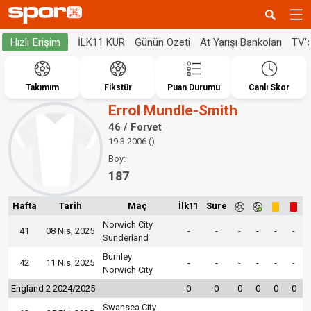
İLK11 KUR
Günün Özeti
At Yarışı Bankoları
TV'
Hızlı Erişim
Takımım
Fikstür
Puan Durumu
Canlı Skor
Errol Mundle-Smith
46 / Forvet
19.3.2006 ()
Boy:
187
Hafta
Tarih
Maç
İlk11
Süre
Norwich City
41
08 Nis, 2025
-
-
-
-
-
-
Sunderland
Burnley
42
11 Nis, 2025
-
-
-
-
-
-
Norwich City
England 2 2024/2025
0
0
0
0
0
0
Swansea City