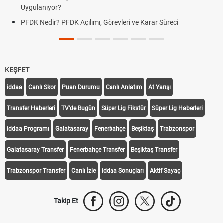
Uygulanıyor?
PFDK Nedir? PFDK Açılımı, Görevleri ve Karar Süreci
KEŞFET
iddaa
Canlı Skor
Puan Durumu
Canlı Anlatım
At Yarışı
Transfer Haberleri
TV'de Bugün
Süper Lig Fikstür
Süper Lig Haberleri
iddaa Programı
Galatasaray
Fenerbahçe
Beşiktaş
Trabzonspor
Galatasaray Transfer
Fenerbahçe Transfer
Beşiktaş Transfer
Trabzonspor Transfer
Canlı İzle
iddaa Sonuçları
Aktif Sayaç
Takip Et