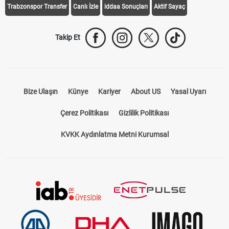
Trabzonspor Transfer
Canlı İzle
iddaa Sonuçları
Aktif Sayaç
Takip Et
Bize Ulaşın
Künye
Kariyer
About US
Yasal Uyarı
Çerez Politikası
Gizlilik Politikası
KVKK Aydınlatma Metni Kurumsal