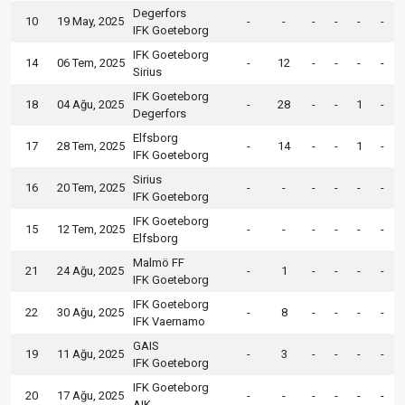
Degerfors
10
19 May, 2025
-
-
-
-
-
-
IFK Goeteborg
IFK Goeteborg
14
06 Tem, 2025
-
12
-
-
-
-
Sirius
IFK Goeteborg
18
04 Ağu, 2025
-
28
-
-
1
-
Degerfors
Elfsborg
17
28 Tem, 2025
-
14
-
-
1
-
IFK Goeteborg
Sirius
16
20 Tem, 2025
-
-
-
-
-
-
IFK Goeteborg
IFK Goeteborg
15
12 Tem, 2025
-
-
-
-
-
-
Elfsborg
Malmö FF
21
24 Ağu, 2025
-
1
-
-
-
-
IFK Goeteborg
IFK Goeteborg
22
30 Ağu, 2025
-
8
-
-
-
-
IFK Vaernamo
GAIS
19
11 Ağu, 2025
-
3
-
-
-
-
IFK Goeteborg
IFK Goeteborg
20
17 Ağu, 2025
-
-
-
-
-
-
AIK