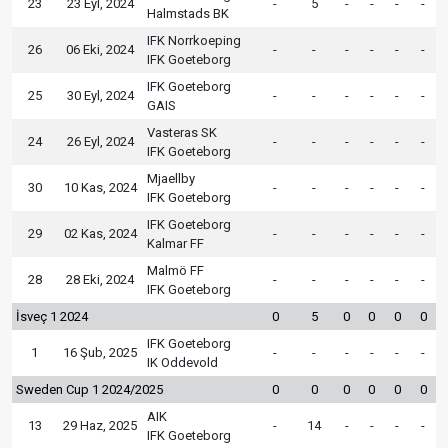
23
23 Eyl, 2024
-
5
-
-
-
-
Halmstads BK
IFK Norrkoeping
26
06 Eki, 2024
-
-
-
-
-
-
IFK Goeteborg
IFK Goeteborg
25
30 Eyl, 2024
-
-
-
-
-
-
GAIS
Vasteras SK
24
26 Eyl, 2024
-
-
-
-
-
-
IFK Goeteborg
Mjaellby
30
10 Kas, 2024
-
-
-
-
-
-
IFK Goeteborg
IFK Goeteborg
29
02 Kas, 2024
-
-
-
-
-
-
Kalmar FF
Malmö FF
28
28 Eki, 2024
-
-
-
-
-
-
IFK Goeteborg
İsveç 1 2024
0
5
0
0
0
0
IFK Goeteborg
1
16 Şub, 2025
-
-
-
-
-
-
IK Oddevold
Sweden Cup 1 2024/2025
0
0
0
0
0
0
AIK
13
29 Haz, 2025
-
14
-
-
-
-
IFK Goeteborg