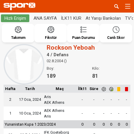
ANA SAYFA
İLK11 KUR
At Yarışı Bankoları
TV'
Hızlı Erişim
Takımım
Fikstür
Puan Durumu
Canlı Skor
Rockson Yeboah
4 / Defans
02.8.2004 ()
Boy:
Kilo:
189
81
Hafta
Tarih
Maç
İlk11
Süre
Aris
2
17 Oca, 2024
-
-
-
-
-
-
AEK Athens
AEK Athens
1
10 Oca, 2024
-
-
-
-
-
-
Aris
Yunanistan Kupa 1 2023/2024
0
0
0
0
0
0
IFK Goeteborg