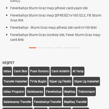
GRAZ)
Fenerbahçe Sturm Graz maçı şifresiz canlı yayın izle
Fenerbahçe Sturm Graz maçı ŞİFRESİZ tv100 İZLE, FB Sturm
Graz link
Fenerbahçe - Sturm Graz maçı şifresiz izle canlı tv100 linki
Fenerbahçe Sturm Graz ücretsiz izle, Fener Sturm Graz maçı
canlı linki
KEŞFET
iddaa
Canlı Skor
Puan Durumu
Canlı Anlatım
At Yarışı
Transfer Haberleri
TV'de Bugün
Süper Lig Fikstür
Süper Lig Haberleri
iddaa Programı
Galatasaray
Fenerbahçe
Beşiktaş
Trabzonspor
Galatasaray Transfer
Fenerbahçe Transfer
Beşiktaş Transfer