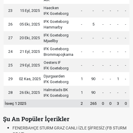
Haecken
23
15 Eyl, 2025
-
-
-
-
-
-
IFK Goeteborg
IFK Goeteborg
26
05 Eki, 2025
-
5
-
-
-
-
Hammarby
IFK Goeteborg
27
20 Eki, 2025
-
-
-
-
-
-
Mjaellby
IFK Goeteborg
24
21 Eyl, 2025
-
-
-
-
-
-
Brommapojkarna
Oesters IF
25
29 Eyl, 2025
-
-
-
-
-
-
IFK Goeteborg
Djurgaarden
29
02 Kas, 2025
1
90
-
-
1
-
IFK Goeteborg
Halmstads BK
28
26 Eki, 2025
1
90
-
-
-
-
IFK Goeteborg
İsveç 1 2025
2
265
0
0
3
0
Şu An Popüler İçerikler
FENERBAHÇE STURM GRAZ CANLI İZLE ŞİFRESİZ (FB STURM