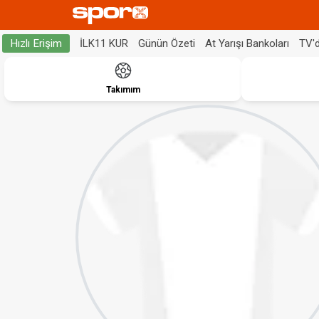
İLK11 KUR
Günün Özeti
At Yarışı Bankoları
TV'
Hızlı Erişim
Takımım