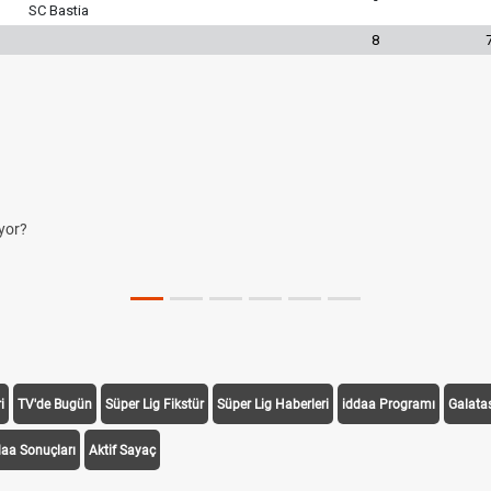
SC Bastia
8
yor?
i
TV'de Bugün
Süper Lig Fikstür
Süper Lig Haberleri
iddaa Programı
Galata
daa Sonuçları
Aktif Sayaç