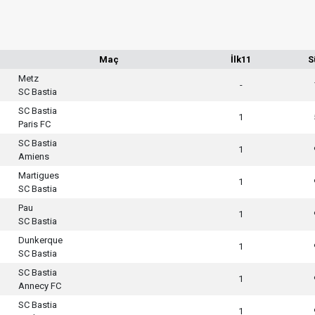
Maç
İlk11
S
Metz
-
SC Bastia
SC Bastia
1
Paris FC
SC Bastia
1
Amiens
Martigues
1
SC Bastia
Pau
1
SC Bastia
Dunkerque
1
SC Bastia
SC Bastia
1
Annecy FC
SC Bastia
1