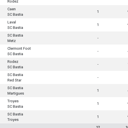
Rodez
Caen
1
SC Bastia
Laval
1
SC Bastia
SC Bastia
-
Metz
Clermont Foot
-
SC Bastia
Rodez
-
SC Bastia
SC Bastia
-
Red Star
SC Bastia
1
Martigues
Troyes
1
SC Bastia
SC Bastia
1
Troyes
12
1