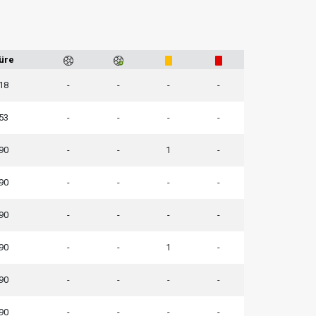
üre
18
-
-
-
-
53
-
-
-
-
90
-
-
1
-
90
-
-
-
-
90
-
-
-
-
90
-
-
1
-
90
-
-
-
-
90
-
-
-
-