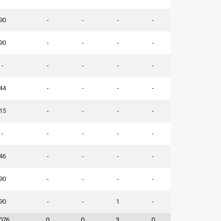
90
-
-
-
-
90
-
-
-
-
-
-
-
-
-
44
-
-
-
-
15
-
-
-
-
-
-
-
-
-
46
-
-
-
-
90
-
-
-
-
90
-
-
1
-
076
0
0
3
0