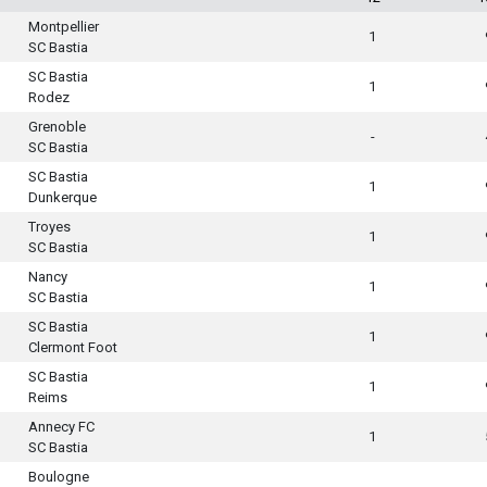
Montpellier
1
SC Bastia
SC Bastia
1
Rodez
Grenoble
-
SC Bastia
SC Bastia
1
Dunkerque
Troyes
1
SC Bastia
Nancy
1
SC Bastia
SC Bastia
1
Clermont Foot
SC Bastia
1
Reims
Annecy FC
1
SC Bastia
Boulogne
-