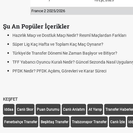
France 2 2025/2026
Şu An Popüler İçerikler
Hazırlık Maçı ve Dostluk Maçı Nedir? Resmî Maçlardan Farkları
Süper Lig Kaç Hafta ve Toplam Kaç Maç Oynanır?
Türkiye'de Transfer Dönemi Ne Zaman Başlıyor ve Bitiyor?
TFF Yabancı Oyuncu Kuralı Nedir? Güncel Sezonda Nasıl Uygulanı
PFDK Nedir? PFDK Açılımı, Görevleri ve Karar Süreci
KEŞFET
iddaa
Canlı Skor
Puan Durumu
Canlı Anlatım
At Yarışı
Transfer Haberler
Fenerbahçe Transfer
Beşiktaş Transfer
Trabzonspor Transfer
Canlı İzle
id