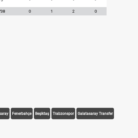
738
0
1
2
0
saray
Fenerbahçe
Beşiktaş
Trabzonspor
Galatasaray Transfer