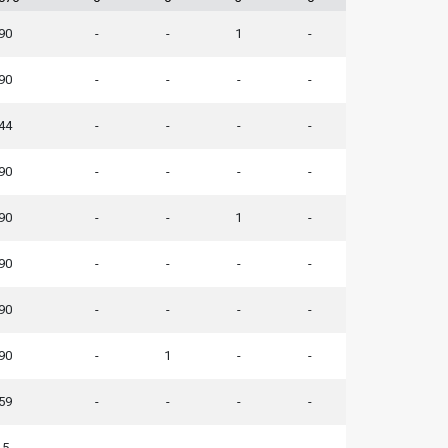
90
-
-
1
-
90
-
-
-
-
44
-
-
-
-
90
-
-
-
-
90
-
-
1
-
90
-
-
-
-
90
-
-
-
-
90
-
1
-
-
59
-
-
-
-
5
-
-
-
-